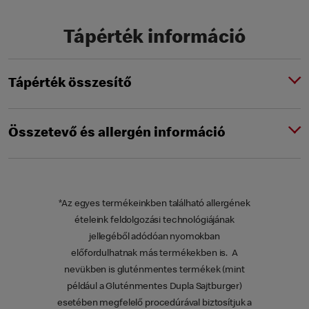
Tápérték információ
Tápérték összesítő
Összetevő és allergén információ
*Az egyes termékeinkben található allergének
ételeink feldolgozási technológiájának
jellegéből adódóan nyomokban
előfordulhatnak más termékekben is. A
nevükben is gluténmentes termékek (mint
például a Gluténmentes Dupla Sajtburger)
esetében megfelelő procedúrával biztosítjuk a