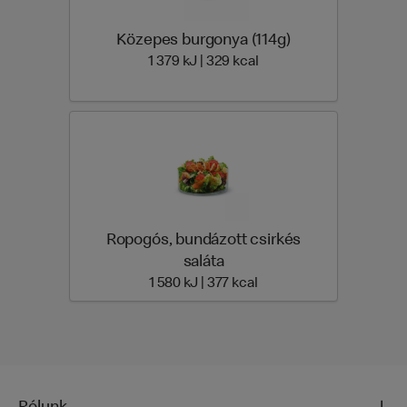
Közepes burgonya (114g)
1 379 Energia | 329 Ener
1 379 kJ | 329 kcal
Ropogós, bundázott csirkés
saláta
1 580 Energia | 377 Ener
1 580 kJ | 377 kcal