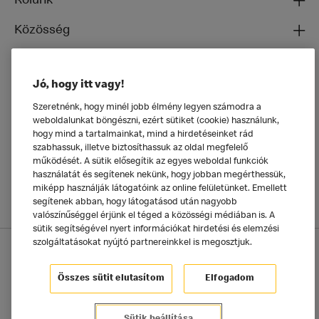
Rólunk
Közösség
Ételeinkről
Jó, hogy itt vagy!
Általános
Szeretnénk, hogy minél jobb élmény legyen számodra a
weboldalunkat böngészni, ezért sütiket (cookie) használunk,
hogy mind a tartalmainkat, mind a hirdetéseinket rád
szabhassuk, illetve biztosíthassuk az oldal megfelelő
működését. A sütik elősegítik az egyes weboldal funkciók
használatát és segítenek nekünk, hogy jobban megérthessük,
miképp használják látogatóink az online felületünket. Emellett
segítenek abban, hogy látogatásod után nagyobb
valószínűséggel érjünk el téged a közösségi médiában is. A
sütik segítségével nyert információkat hirdetési és elemzési
szolgáltatásokat nyújtó partnereinkkel is megosztjuk.
Adatkezelési tájékoztató
McDonald's Alkalmazás
Sütik beállítása
Összes sütit elutasítom
Elfogadom
©2025 McDonald's Magyarország