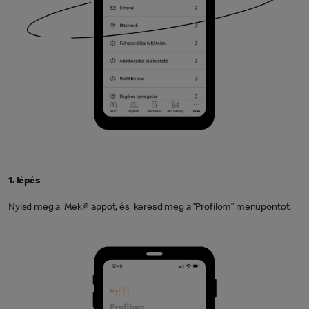
1. lépés
Nyisd meg a Meki® appot, és keresd meg a “Profilom” menüpontot.