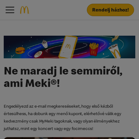
Rendelj házhoz!
Ne maradj le semmiről,
ami Meki®!
Engedélyezd az e-mail megkereséseket, hogy első kézből
értesülhess, ha dobunk egy menő kupont, elérhetővé válik egy
kedvezmény csak MyMeki tagoknak, vagy olyan élményekhez
juthatsz, mint egy koncert vagy egy focimeccs!