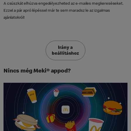
A csúszkát elhúzva engedélyezheted az e-mailes megkereséseket.
Ezzel a pár apró lépéssel már te sem maradsz le az izgalmas
ajánlatokról!
Irány a
beállításhoz
Nincs még Meki® appod?