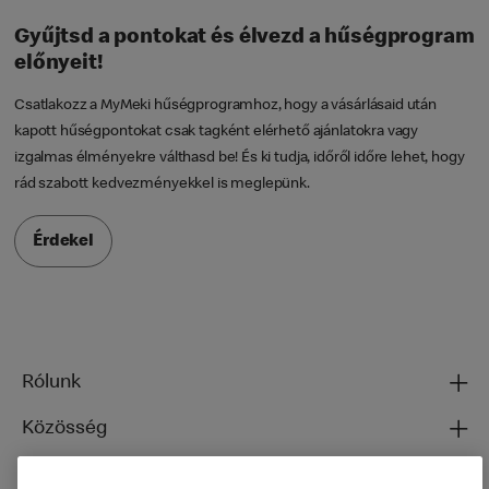
Gyűjtsd a pontokat és élvezd a hűségprogram
előnyeit!
Csatlakozz a MyMeki hűségprogramhoz, hogy a vásárlásaid után
kapott hűségpontokat csak tagként elérhető ajánlatokra vagy
izgalmas élményekre válthasd be! És ki tudja, időről időre lehet, hogy
rád szabott kedvezményekkel is meglepünk.
Érdekel
Rólunk
Közösség
Ételeinkről