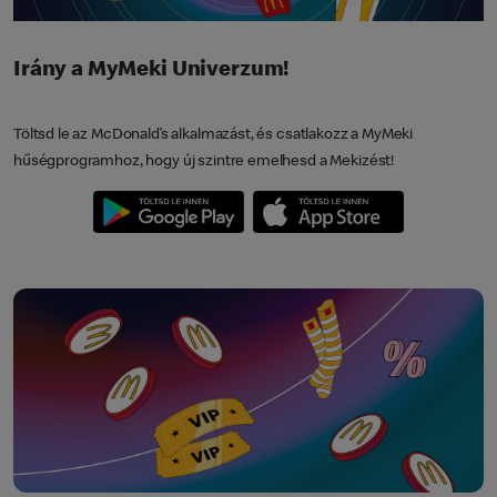
Irány a MyMeki Univerzum!
Töltsd le az McDonald’s alkalmazást, és csatlakozz a MyMeki
hűségprogramhoz, hogy új szintre emelhesd a Mekizést!