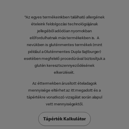
*Az egyes termékeinkben található allergének
ételeink feldolgozási technológiájának
jellegéből adódóan nyomokban
előfordulhatnak más termékekben is. A
nevükben is gluténmentes termékek (mint
például a Gluténmentes Dupla Sajtburger)
esetében megfelelő procedúrával biztosítjuk a
glutén keresztszennyeződésének
elkerülését.
Az éttermekben árusított ételadagok
mennyisége eltérhet az itt megadott és a
tápértékre vonatkozó vizsgálat során alapul
vett mennyiségektől.
Tápérték Kalkulátor