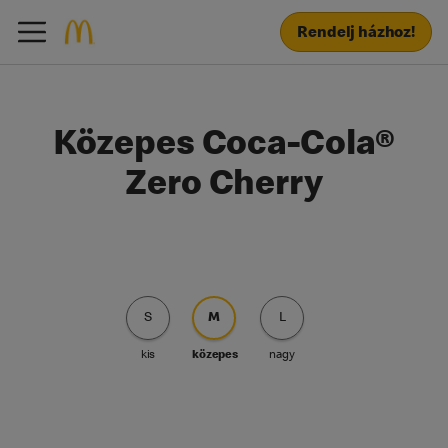
Rendelj házhoz!
Közepes Coca-Cola®
Zero Cherry
S
M
L
kis
közepes
nagy