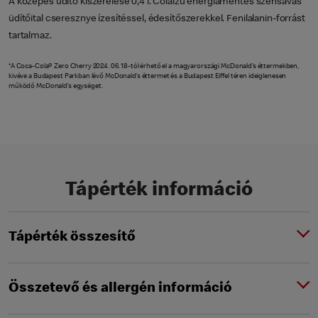
A közepes üdítő kiszerelése 0,4 l. Colaízű energiamentes szénsavas
üdítőital cseresznye ízesítéssel, édesítőszerekkel. Fenilalanin-forrást
tartalmaz.
*A Coca-Cola® Zero Cherry 2024. 06. 18-tól érhető el a magyarországi McDonald’s éttermekben,
kivéve a Budapest Parkban lévő McDonald’s éttermet és a Budapest Eiffel téren ideiglenesen
működő McDonald’s egységet.
Tápérték információ
Tápérték összesítő
Összetevő és allergén információ