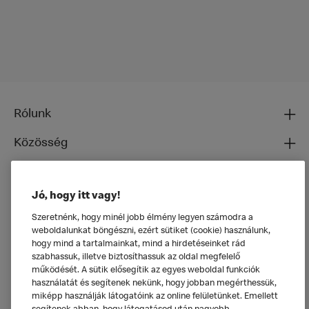
Rólunk
Közösség
Ételeinkről
Jó, hogy itt vagy!
Általános
Szeretnénk, hogy minél jobb élmény legyen számodra a
weboldalunkat böngészni, ezért sütiket (cookie) használunk,
hogy mind a tartalmainkat, mind a hirdetéseinket rád
szabhassuk, illetve biztosíthassuk az oldal megfelelő
működését. A sütik elősegítik az egyes weboldal funkciók
használatát és segítenek nekünk, hogy jobban megérthessük,
miképp használják látogatóink az online felületünket. Emellett