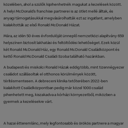
közelében, ahol a szülők kipihenhetnék magukat a kezelések között.
A helyi McDonald’s franchise partnerei is az ötlet mellé álltak, és
anyagi támogatásukkal megvásárolhatták ezt az ingatlant, amelyben
kialakították az első Ronald McDonald Házat.
Mára, az idén 50 éves évfordulóját ünneplő nemzetközi alapítvány 659
helyszínen biztosít lakhatási és feltöltődési lehetőséget. Ezek közül
két Ronald McDonald Ház, egy Ronald McDonald Családközpont és
kettő Ronald McDonald Családi Szoba található hazánkban.
A budapesti és miskolci Ronald Házak eddig több, mint tizennégyezer
családot szállásoltak el otthonos körülmények között,
térítésmentesen. A debreceni klinika tetőterében 2022-ben
kialakított Családközpontban pedig már közel 1000 család
pihenhetett meg, kiszakadva a kórházi környezetből, miközben a
gyermek a kezelésekre várt.
A hazai étteremlánc, mely legfontosabb és örökös partnere a magyar