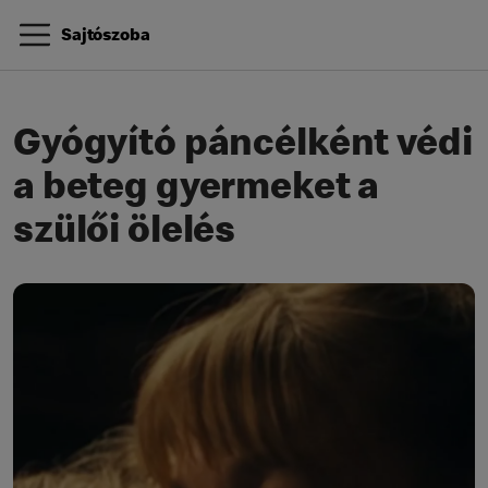
Sajtószoba
Gyógyító páncélként védi
a beteg gyermeket a
szülői ölelés