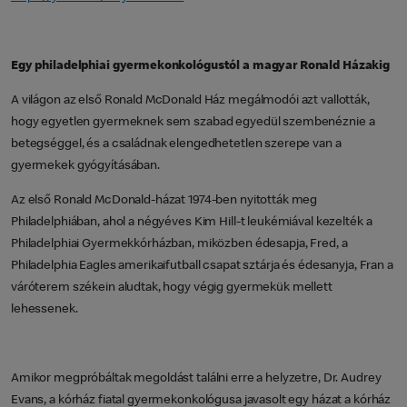
Egy philadelphiai gyermekonkológustól a magyar Ronald Házakig
A világon az első Ronald McDonald Ház megálmodói azt vallották,
hogy egyetlen gyermeknek sem szabad egyedül szembenéznie a
betegséggel, és a családnak elengedhetetlen szerepe van a
gyermekek gyógyításában.
Az első Ronald McDonald-házat 1974-ben nyitották meg
Philadelphiában, ahol a négyéves Kim Hill-t leukémiával kezelték a
Philadelphiai Gyermekkórházban, miközben édesapja, Fred, a
Philadelphia Eagles amerikaifutball csapat sztárja és édesanyja, Fran a
váróterem székein aludtak, hogy végig gyermekük mellett
lehessenek.
Amikor megpróbáltak megoldást találni erre a helyzetre, Dr. Audrey
Evans, a kórház fiatal gyermekonkológusa javasolt egy házat a kórház