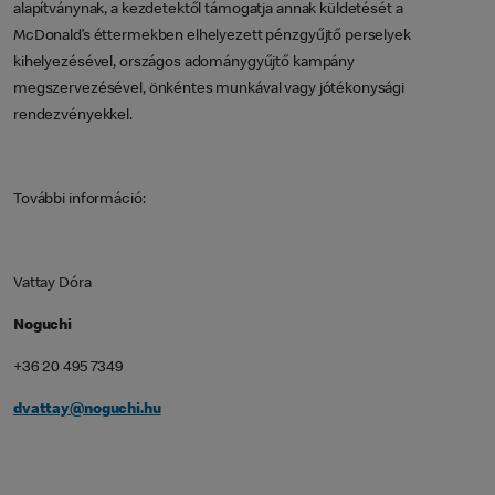
alapítványnak, a kezdetektől támogatja annak küldetését a
McDonald’s éttermekben elhelyezett pénzgyűjtő perselyek
kihelyezésével, országos adománygyűjtő kampány
megszervezésével, önkéntes munkával vagy jótékonysági
rendezvényekkel.
További információ:
Vattay Dóra
Noguchi
+36 20 495 7349
dvattay@noguchi.hu