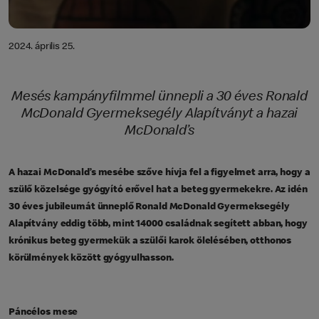
2024. április 25.
Mesés kampányfilmmel ünnepli a 30 éves Ronald
McDonald Gyermeksegély Alapítványt a hazai
McDonald’s
A hazai McDonald’s mesébe szőve hívja fel a figyelmet arra, hogy a
szülő közelsége gyógyító erővel hat a beteg gyermekekre. Az idén
30 éves jubileumát ünneplő Ronald McDonald Gyermeksegély
Alapítvány eddig több, mint 14000 családnak segített abban, hogy
krónikus beteg gyermekük a szülői karok ölelésében, otthonos
körülmények között gyógyulhasson.
Páncélos mese