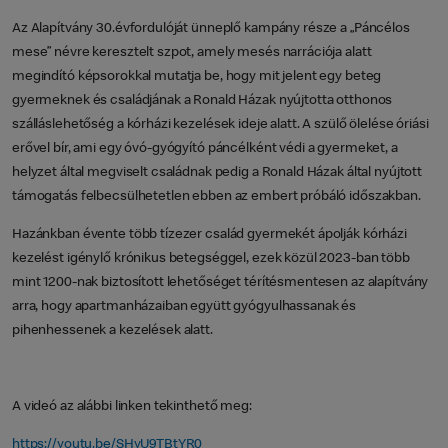
Az Alapítvány 30.évfordulóját ünneplő kampány része a „Páncélos
mese” névre keresztelt szpot, amely mesés narrációja alatt
megindító képsorokkal mutatja be, hogy mit jelent egy beteg
gyermeknek és családjának a Ronald Házak nyújtotta otthonos
szálláslehetőség a kórházi kezelések ideje alatt. A szülő ölelése óriási
erővel bír, ami egy óvó-gyógyító páncélként védi a gyermeket, a
helyzet által megviselt családnak pedig a Ronald Házak által nyújtott
támogatás felbecsülhetetlen ebben az embert próbáló időszakban.
Hazánkban évente több tízezer család gyermekét ápolják kórházi
kezelést igénylő krónikus betegséggel, ezek közül 2023-ban több
mint 1200-nak biztosított lehetőséget térítésmentesen az alapítvány
arra, hogy apartmanházaiban együtt gyógyulhassanak és
pihenhessenek a kezelések alatt.
A videó az alábbi linken tekinthető meg:
https://youtu.be/SHyU9TBtYR0