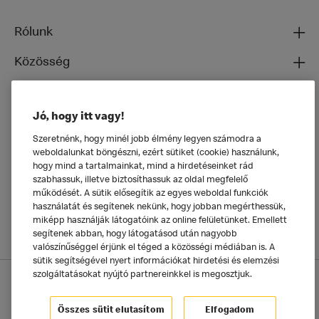
Rólunk
Közösség
Ételeinkről
Jó, hogy itt vagy!
Általános
Szeretnénk, hogy minél jobb élmény legyen számodra a
weboldalunkat böngészni, ezért sütiket (cookie) használunk,
hogy mind a tartalmainkat, mind a hirdetéseinket rád
szabhassuk, illetve biztosíthassuk az oldal megfelelő
működését. A sütik elősegítik az egyes weboldal funkciók
használatát és segítenek nekünk, hogy jobban megérthessük,
miképp használják látogatóink az online felületünket. Emellett
segítenek abban, hogy látogatásod után nagyobb
valószínűséggel érjünk el téged a közösségi médiában is. A
sütik segítségével nyert információkat hirdetési és elemzési
szolgáltatásokat nyújtó partnereinkkel is megosztjuk.
Adatkezelési tájékoztató
McDonald's Alkalmazás
Sütik beállítása
Összes sütit elutasítom
Elfogadom