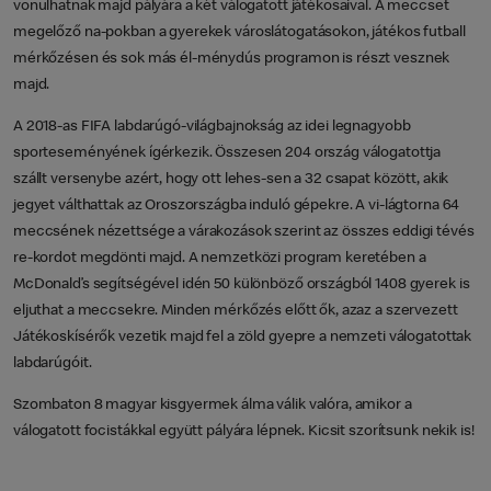
vonulhatnak majd pályára a két válogatott játékosaival. A meccset
megelőző na-pokban a gyerekek városlátogatásokon, játékos futball
mérkőzésen és sok más él-ménydús programon is részt vesznek
majd.
A 2018-as FIFA labdarúgó-világbajnokság az idei legnagyobb
sporteseményének ígérkezik. Összesen 204 ország válogatottja
szállt versenybe azért, hogy ott lehes-sen a 32 csapat között, akik
jegyet válthattak az Oroszországba induló gépekre. A vi-lágtorna 64
meccsének nézettsége a várakozások szerint az összes eddigi tévés
re-kordot megdönti majd. A nemzetközi program keretében a
McDonald’s segítségével idén 50 különböző országból 1408 gyerek is
eljuthat a meccsekre. Minden mérkőzés előtt ők, azaz a szervezett
Játékoskísérők vezetik majd fel a zöld gyepre a nemzeti válogatottak
labdarúgóit.
Szombaton 8 magyar kisgyermek álma válik valóra, amikor a
válogatott focistákkal együtt pályára lépnek. Kicsit szorítsunk nekik is!