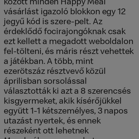
között minden Happy Meal
vásárlást igazoló blokkon egy 12
jegyű kód is szere-pelt. Az
érdeklődő focirajongóknak csak
ezt kellett a megadott weboldalon
fel-tölteni, és máris részt vehettek
a játékban. A több, mint
ezerötszáz résztvevő közül
áprilisban sorsolással
választották ki azt a 8 szerencsés
kisgyermeket, akik kísérőjükkel
együtt 1-1 kétszemélyes, 3 napos
utazást nyertek, és ennek
részeként ott lehetnek