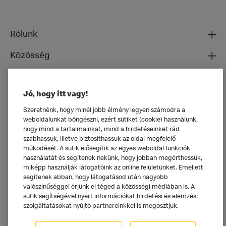
Rólunk
Közösség
Ételeinkről
Jó, hogy itt vagy!
Általános
Szeretnénk, hogy minél jobb élmény legyen számodra a
weboldalunkat böngészni, ezért sütiket (cookie) használunk,
hogy mind a tartalmainkat, mind a hirdetéseinket rád
szabhassuk, illetve biztosíthassuk az oldal megfelelő
működését. A sütik elősegítik az egyes weboldal funkciók
használatát és segítenek nekünk, hogy jobban megérthessük,
miképp használják látogatóink az online felületünket. Emellett
segítenek abban, hogy látogatásod után nagyobb
valószínűséggel érjünk el téged a közösségi médiában is. A
sütik segítségével nyert információkat hirdetési és elemzési
szolgáltatásokat nyújtó partnereinkkel is megosztjuk.
Adatkezelési tájékoztató