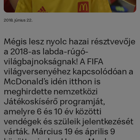
2018. június 22.
Mégis lesz nyolc hazai résztvevője
a 2018-as labda-rúgó-
világbajnokságnak! A FIFA
világversenyéhez kapcsolódóan a
McDonald’s idén itthon is
meghirdette nemzetközi
Játékoskísérő programját,
amelyre 6 és 10 év közötti
vendégek és szüleik jelentkezését
várták. Március 19 és április 9