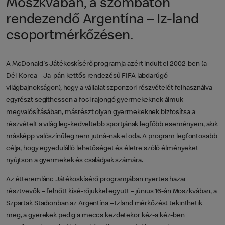
Moszkvában, a szombaton
rendezendő Argentína – Iz-land
csoportmérkőzésen.
A McDonald's Játékoskísérő programja azért indult el 2002-ben (a
Dél-Korea – Ja-pán kettős rendezésű FIFA labdarúgó-
világbajnokságon), hogy a vállalat szponzori részvételét felhasználva
egyrészt segíthessen a foci rajongó gyermekeknek álmuk
megvalósításában, másrészt olyan gyermekeknek biztosítsa a
részvételt a világ leg-kedveltebb sportjának legfőbb eseményein, akik
másképp valószínűleg nem jutná-nak el oda. A program legfontosabb
célja, hogy egyedülálló lehetőséget és életre szóló élményeket
nyújtson a gyermekek és családjaik számára.
Az étteremlánc Játékoskísérő programjában nyertes hazai
résztvevők – felnőtt kísé-rőjükkel együtt – június 16-án Moszkvában, a
Szpartak Stadionban az Argentína – Izland mérkőzést tekinthetik
meg, a gyerekek pedig a meccs kezdetekor kéz-a kéz-ben