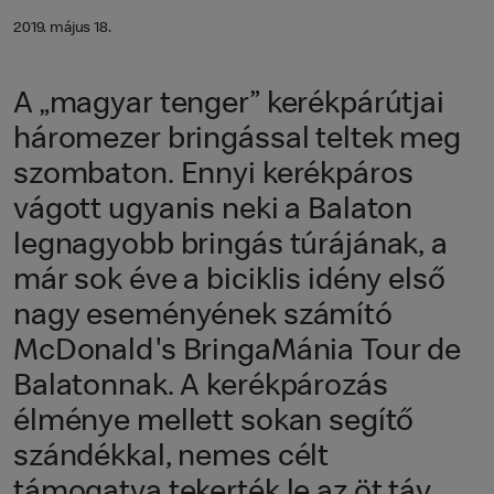
2019. május 18.
A „magyar tenger” kerékpárútjai
háromezer bringással teltek meg
szombaton. Ennyi kerékpáros
vágott ugyanis neki a Balaton
legnagyobb bringás túrájának, a
már sok éve a biciklis idény első
nagy eseményének számító
McDonald's BringaMánia Tour de
Balatonnak. A kerékpározás
élménye mellett sokan segítő
szándékkal, nemes célt
támogatva tekerték le az öt táv