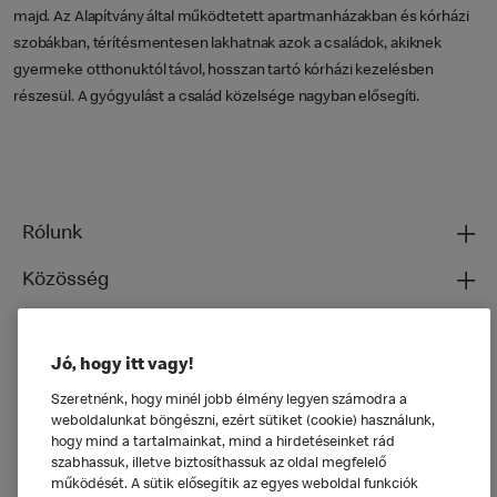
majd. Az Alapítvány által működtetett apartmanházakban és kórházi
szobákban, térítésmentesen lakhatnak azok a családok, akiknek
gyermeke otthonuktól távol, hosszan tartó kórházi kezelésben
részesül. A gyógyulást a család közelsége nagyban elősegíti.
Rólunk
Közösség
Ételeinkről
Jó, hogy itt vagy!
Általános
Szeretnénk, hogy minél jobb élmény legyen számodra a
weboldalunkat böngészni, ezért sütiket (cookie) használunk,
hogy mind a tartalmainkat, mind a hirdetéseinket rád
szabhassuk, illetve biztosíthassuk az oldal megfelelő
működését. A sütik elősegítik az egyes weboldal funkciók