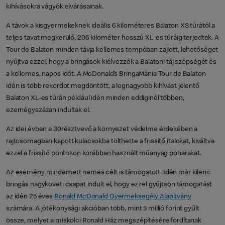
kihívásokra vágyók elvárásainak.
A távok a kisgyermekeknek ideális 6 kilométeres Balaton XS túrától a
teljes tavat megkerülő, 206 kilométer hosszú XL-es túráig terjedtek. A
Tour de Balaton minden távja kellemes tempóban zajlott, lehetőséget
nyújtva ezzel, hogy a bringások kiélvezzék a Balatoni táj szépségét és
a kellemes, napos időt. A McDonald’s BringaMánia Tour de Balaton
idén is több rekordot megdöntött, a legnagyobb kihívást jelentő
Balaton XL-es túrán például idén minden eddiginél többen,
ezernégyszázan indultak el.
Az idei évben a 30résztvevő a környezet védelme érdekében a
rajtcsomagban kapott kulacsokba tölthette a frissítő italokat, kiváltva
ezzel a frissítő pontokon korábban használt műanyag poharakat.
Az esemény mindemett nemes célt is támogatott. Idén már kilenc
bringás nagyköveti csapat indult el, hogy ezzel gyűjtsön támogatást
az idén 25 éves
Ronald McDonald Gyermeksegély Alapítvány
számára. A jótékonysági akcióban több, mint 5 millió forint gyűlt
össze, melyet a miskolci Ronald Ház megszépítésére fordítanak