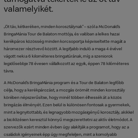
valamelyikét.
„Öt táv, kétkeréken, minden korosztálynak” – szól a McDonald’s
BringaMánia Tour de Balaton mottója, és valóban a lelkes hazai
kerékpáros közösség minden korcsoportja képviseltette magát a
háromezer résztvevő között. A legifjabb induló a maga 4 évével
vágott neki a 6 kilométeres bringatúrának, míg a szeniorok
legidősebbje 78 évesen vállalkozott az egyik, éppen 78 kilóméteres
távra.
A McDonald’s BringaMánia program és a Tour de Balaton legfőbb
célja, hogy a kerékpározást, a mozgás örömét minden korosztály
körében népszerűsítse, hogy minél többen élhessék át a közös
bringázás élményét. Ezen belül is különösen fontosak a gyermekek,
mint a legnyitottabb, és legnagyobb mozgásigényű korosztály, akikkel
a biciklizésen keresztül könnyű megszerettetni az aktív életmódot. A
szervezők ezért minden évben úgy alakítják a programot, hogy az a
családok igényeinek épp úgy megfeleljen, mint a komolyabb