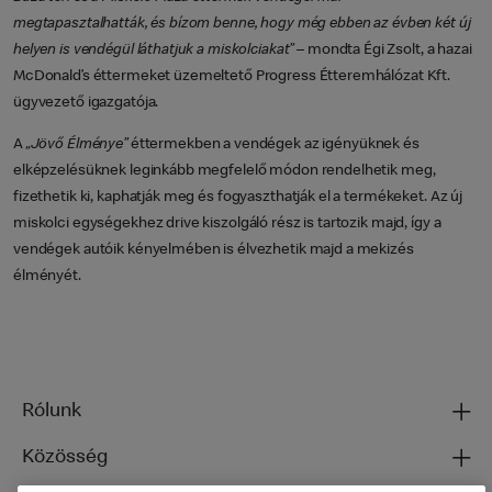
megtapasztalhatták, és bízom benne, hogy még ebben az évben két új
helyen is vendégül láthatjuk a miskolciakat”
– mondta Égi Zsolt, a hazai
McDonald’s éttermeket üzemeltető Progress Étteremhálózat Kft.
ügyvezető igazgatója.
A
„Jövő Élménye”
éttermekben a vendégek az igényüknek és
elképzelésüknek leginkább megfelelő módon rendelhetik meg,
fizethetik ki, kaphatják meg és fogyaszthatják el a termékeket. Az új
miskolci egységekhez drive kiszolgáló rész is tartozik majd, így a
vendégek autóik kényelmében is élvezhetik majd a mekizés
élményét.
Rólunk
Közösség