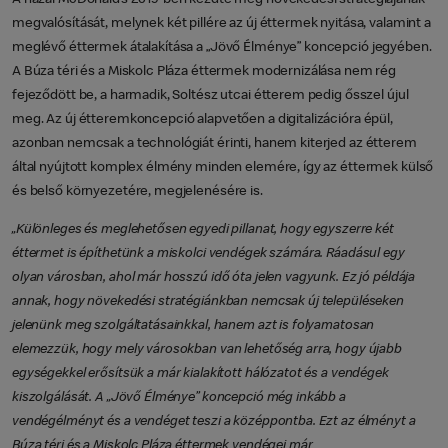
megvalósítását, melynek két pillére az új éttermek nyitása, valamint a
meglévő éttermek átalakítása a „Jövő Élménye” koncepció jegyében.
A Búza téri és a Miskolc Pláza éttermek modernizálása nem rég
fejeződött be, a harmadik, Soltész utcai étterem pedig ősszel újul
meg. Az új étteremkoncepció alapvetően a digitalizációra épül,
azonban nemcsak a technológiát érinti, hanem kiterjed az étterem
által nyújtott komplex élmény minden elemére, így az éttermek külső
és belső környezetére, megjelenésére is.
„Különleges és meglehetősen egyedi pillanat, hogy egyszerre két
éttermet is építhetünk a miskolci vendégek számára. Ráadásul egy
olyan városban, ahol már hosszú idő óta jelen vagyunk. Ez jó példája
annak, hogy növekedési stratégiánkban nemcsak új településeken
jelenünk meg szolgáltatásainkkal, hanem azt is folyamatosan
elemezzük, hogy mely városokban van lehetőség arra, hogy újabb
egységekkel erősítsük a már kialakított hálózatot és a vendégek
kiszolgálását. A „Jövő Élménye” koncepció még inkább a
vendégélményt és a vendéget teszi a középpontba. Ezt az élményt a
Búza téri és a Miskolc Pláza éttermek vendégei már