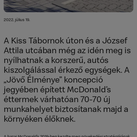
2022. július 19.
A Kiss Tábornok úton és a József
Attila utcában még az idén meg is
nyílhatnak a korszerű, autós
kiszolgálással érkező egységek. A
„Jövő Élménye” koncepció
jegyében épített McDonald’s
éttermek várhatóan 70-70 új
munkahelyet biztosítanak majd a
környéken élőknek.
A hazai McDonald’s 2019-ben kezdte meg növekedési stratégiájának