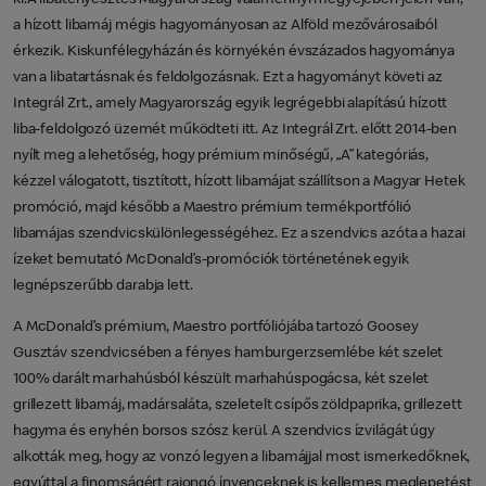
a hízott libamáj mégis hagyományosan az Alföld mezővárosaiból
érkezik. Kiskunfélegyházán és környékén évszázados hagyománya
van a libatartásnak és feldolgozásnak. Ezt a hagyományt követi az
Integrál Zrt., amely Magyarország egyik legrégebbi alapítású hízott
liba-feldolgozó üzemét működteti itt. Az Integrál Zrt. előtt 2014-ben
nyílt meg a lehetőség, hogy prémium minőségű, „A” kategóriás,
kézzel válogatott, tisztított, hízott libamájat szállítson a Magyar Hetek
promóció, majd később a Maestro prémium termékportfólió
libamájas szendvicskülönlegességéhez. Ez a szendvics azóta a hazai
ízeket bemutató McDonald’s-promóciók történetének egyik
legnépszerűbb darabja lett.
A McDonald’s prémium, Maestro portfóliójába tartozó Goosey
Gusztáv szendvicsében a fényes hamburgerzsemlébe két szelet
100% darált marhahúsból készült marhahúspogácsa, két szelet
grillezett libamáj, madársaláta, szeletelt csípős zöldpaprika, grillezett
hagyma és enyhén borsos szósz kerül. A szendvics ízvilágát úgy
alkották meg, hogy az vonzó legyen a libamájjal most ismerkedőknek,
egyúttal a finomságért rajongó ínyenceknek is kellemes meglepetést