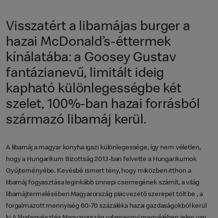
Visszatért a libamájas burger a
hazai McDonald’s-éttermek
kínálatába: a Goosey Gustav
fantázianevű, limitált ideig
kapható különlegességbe két
szelet, 100%-ban hazai forrásból
származó libamáj kerül.
A libamáj a magyar konyha igazi különlegessége, így nem véletlen,
hogy a Hungarikum Bizottság 2013-ban felvette a Hungarikumok
Gyűjteményébe. Kevésbé ismert tény, hogy miközben itthon a
libamáj fogyasztása leginkább ünnepi csemegének számít, a világ
libamájtermelésében Magyarország piacvezető szerepet tölt be , a
forgalmazott mennyiség 60-70 százaléka hazai gazdaságokból kerül
ki.A libatenyésztés Magyarország valamennyi megyéjében jelen van,