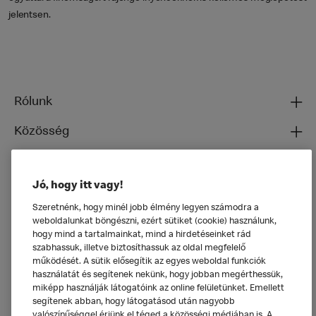
jelentsen.
Rólunk
Közösség
Ételeinkről
Jó, hogy itt vagy!
Általános
Szeretnénk, hogy minél jobb élmény legyen számodra a
weboldalunkat böngészni, ezért sütiket (cookie) használunk,
hogy mind a tartalmainkat, mind a hirdetéseinket rád
szabhassuk, illetve biztosíthassuk az oldal megfelelő
működését. A sütik elősegítik az egyes weboldal funkciók
használatát és segítenek nekünk, hogy jobban megérthessük,
miképp használják látogatóink az online felületünket. Emellett
segítenek abban, hogy látogatásod után nagyobb
valószínűséggel érjünk el téged a közösségi médiában is. A