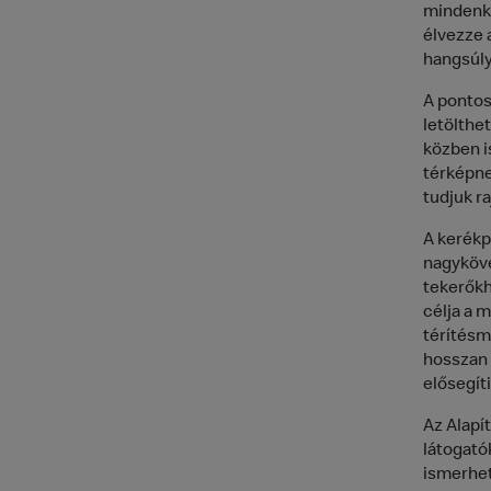
mindenki
élvezze 
hangsúly
A pontos
letölthe
közben is
térképne
tudjuk ra
A kerékp
nagyköve
tekerőkh
célja a 
térítésm
hosszan 
elősegíti
Az Alapít
látogató
ismerhet