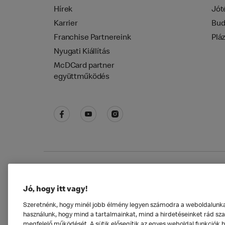
Hírek
Jót
Karrier
Bud
Franchise Partnereink
Plá
Nyugati Kiállítás
McDCard partner
együttműködés
Adatkezelési tájékoztató
McDonald's Alkal
Jó, hogy itt vagy!
Szeretnénk, hogy minél jobb élmény legyen számodra a weboldalunkat 
használunk, hogy mind a tartalmainkat, mind a hirdetéseinket rád szab
megfelelő működését. A sütik elősegítik az egyes weboldal funkciók 