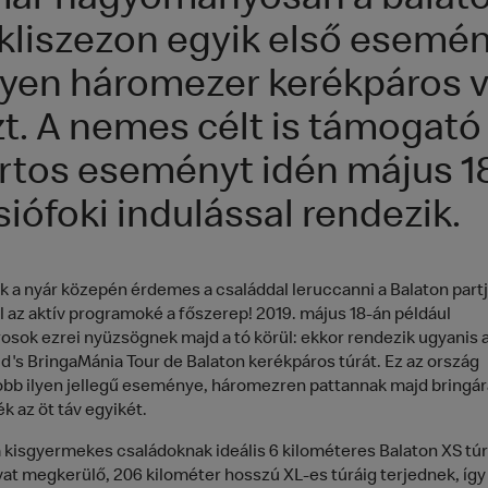
ár hagyományosan a balato
ikliszezon egyik első esemén
yen háromezer kerékpáros 
zt. A nemes célt is támogató
rtos eseményt idén május 1
siófoki indulással rendezik.
 a nyár közepén érdemes a családdal leruccanni a Balaton partj
l az aktív programoké a főszerep! 2019. május 18-án például
osok ezrei nyüzsögnek majd a tó körül: ekkor rendezik ugyanis a
's BringaMánia Tour de Balaton kerékpáros túrát. Ez az ország
bb ilyen jellegű eseménye, háromezren pattannak majd bringár
ék az öt táv egyikét.
a kisgyermekes családoknak ideális 6 kilométeres Balaton XS túr
avat megkerülő, 206 kilométer hosszú XL-es túráig terjednek, így