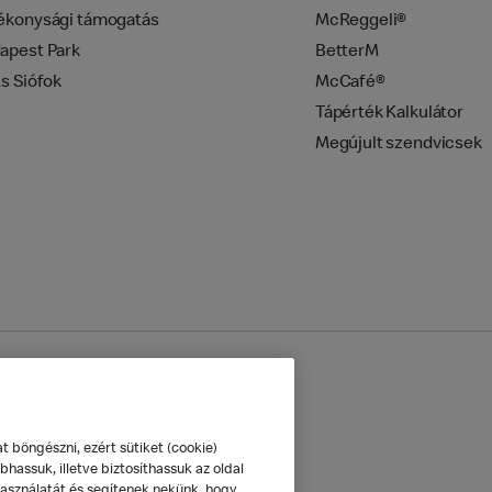
ékonysági támogatás
McReggeli®
apest Park
BetterM
zs Siófok
McCafé®
Tápérték Kalkulátor
Megújult szendvicsek
mazás
Sütik beállítása
böngészni, ezért sütiket (cookie)
hassuk, illetve biztosíthassuk az oldal
használatát és segítenek nekünk, hogy