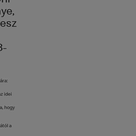
ni
ye,
vesz
8-
ára:
z idei
a, hogy
ától a