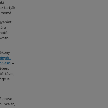
nki
k tartják
erseny!
gyaránt
túra
rhető
övetni
tékony
ányért
olvasni
–
lében,
ól távol,
ége is
élgetve
munkáját,