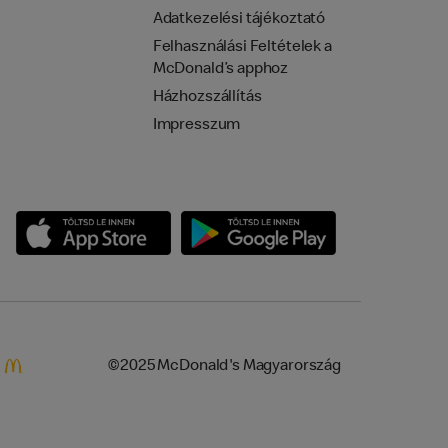
Adatkezelési tájékoztató
Felhasználási Feltételek a
McDonald’s apphoz
Házhozszállítás
Impresszum
©2025 McDonald's Magyarország