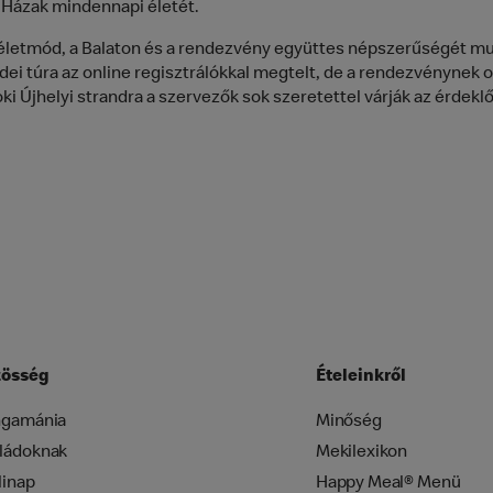
 Házak mindennapi életét.
 életmód, a Balaton és a rendezvény együttes népszerűségét mu
idei túra az online regisztrálókkal megtelt, de a rendezvénynek 
oki Újhelyi strandra a szervezők sok szeretettel várják az érdekl
össég
Ételeinkről
ngamánia
Minőség
ládoknak
Mekilexikon
linap
Happy Meal® Menü