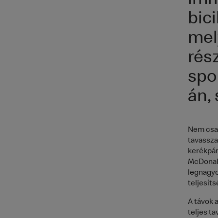
imm
bic
mel
rés
spo
án, 
Nem csak
tavassza
kerékpár
McDonald
legnagyo
teljesíts
A távok 
teljes t