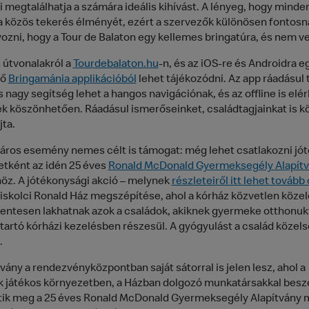
 megtalálhatja a számára ideális kihívást. A lényeg, hogy minde
a közös tekerés élményét, ezért a szervezők különösen fontosna
ozni, hogy a Tour de Balaton egy kellemes bringatúra, és nem v
 útvonalakról a
Tourdebalaton.hu
-n, és az iOS-re és Androidra e
tő
Bringamánia applikációból
lehet tájékozódni. Az app ráadásul 
 nagy segítség lehet a hangos navigációnak, és az offline is elé
k köszönhetően. Ráadásul ismerőseinket, családtagjainkat is k
jta.
áros esemény nemes célt is támogat: még lehet csatlakozni jó
tként az idén 25 éves
Ronald McDonald Gyermeksegély Alapítv
öz. A jótékonysági akció – melynek
részleteiről itt lehet tovább 
miskolci Ronald Ház megszépítése, ahol a kórház közvetlen köze
entesen lakhatnak azok a családok, akiknek gyermeke otthonukt
tartó kórházi kezelésben részesül. A gyógyulást a család közels
.
vány a rendezvényközpontban saját sátorral is jelen lesz, ahol a
k játékos környezetben, a Házban dolgozó munkatársakkal besz
ik meg a 25 éves Ronald McDonald Gyermeksegély Alapítvány 