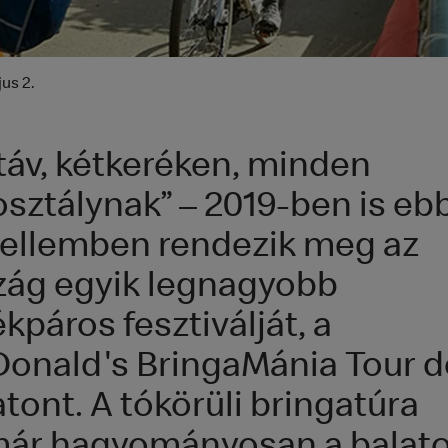
us 2.
 táv, kétkeréken, minden
osztálynak” – 2019-ben is eb
zellemben rendezik meg az
zág egyik legnagyobb
kpáros fesztiválját, a
onald's BringaMánia Tour d
tont. A tókörüli bringatúra