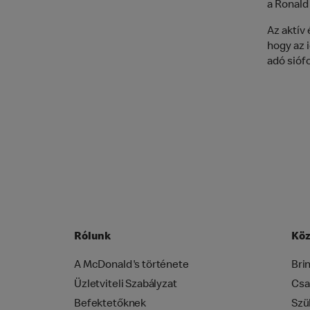
a Ronald
Az aktív
hogy az 
adó sióf
Rólunk
Köz
A McDonald's története
Bri
Üzletviteli Szabályzat
Csa
Befektetőknek
Szü