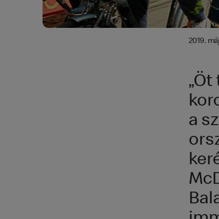
2019. máj
„Öt
kor
a s
ors
keré
McD
Bala