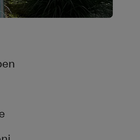
ben
e