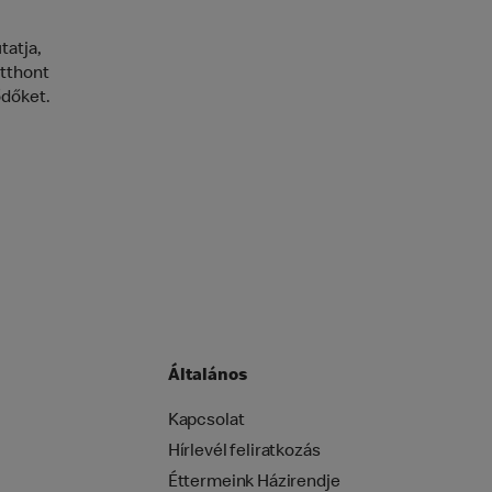
tatja,
otthont
ődőket.
Általános
Kapcsolat
Hírlevél feliratkozás
Éttermeink Házirendje