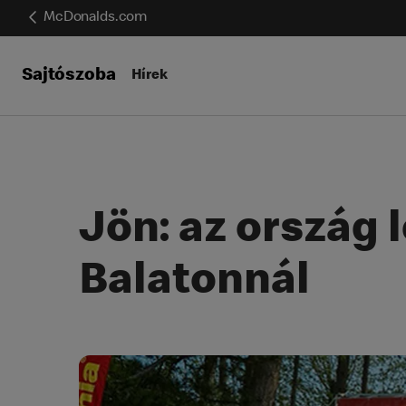
McDonalds.com
Sajtószoba
Hírek
Jön: az ország 
Balatonnál