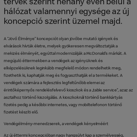
tervek szerint néhány éven belül a
hálózat valamennyi egysége az új
koncepció szerint üzemel majd.
A “Jövő Élménye” koncepciót olyan jövőbe mutató igények és
elvárások hívták életre, melyek gyökeresen megváltoztatják a
mekizés élményét, egyúttal modernizálják a McDonald’s márkát. A
megújuló éttermekben a vendégek az igényüknek és
elképzelésüknek leginkább megfelelő módon rendelhetik meg,
fizethetik ki, kaphatják meg és fogyaszthatják el a termékeket. A
vendégek számára a fejlesztés legfeltűnőbb elemei az
érintőképernyős rendelésfelvevő kioszkok és a „table service”, azaz az
asztalhoz történő kiszolgálás. A kioszkoknál történő bankkártyás
fizetés pedig a későbbi internetes, vagy mobiltelefonon történő
fizetést készíti elő.
Vendégélmény-menedzserek, a vendégek kényelméért
Az új éttermi koncepcióban nagy hangsúlyt kap a személyesség,