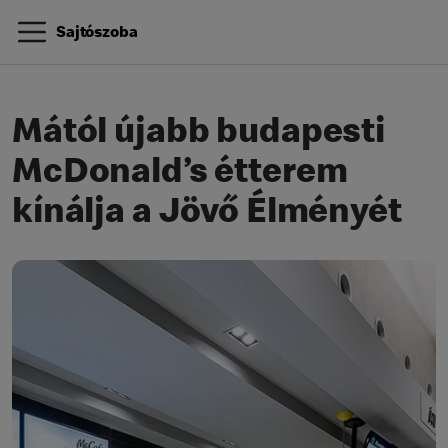
Sajtószoba
Mától újabb budapesti
McDonald’s étterem
kínálja a Jövő Élményét