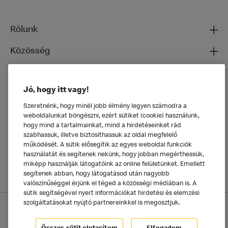
Rólunk
Közösség
Ételeinkről
Jó, hogy itt vagy!
Általános
Szeretnénk, hogy minél jobb élmény legyen számodra a
weboldalunkat böngészni, ezért sütiket (cookie) használunk,
hogy mind a tartalmainkat, mind a hirdetéseinket rád
szabhassuk, illetve biztosíthassuk az oldal megfelelő
működését. A sütik elősegítik az egyes weboldal funkciók
használatát és segítenek nekünk, hogy jobban megérthessük,
miképp használják látogatóink az online felületünket. Emellett
segítenek abban, hogy látogatásod után nagyobb
valószínűséggel érjünk el téged a közösségi médiában is. A
sütik segítségével nyert információkat hirdetési és elemzési
szolgáltatásokat nyújtó partnereinkkel is megosztjuk.
Adatkezelési tájékoztató
McDonald's Alkalmazás
Sütik beállítása