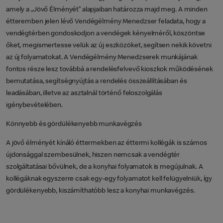
amely a „Jövő Élményét” alapjaiban határozza majd meg. A minden
étteremben jelen lévő Vendégélmény Menedzser feladata, hogy a
vendégtérben gondoskodjon a vendégek kényelméről, köszöntse
őket, megismertesse velük az új eszközöket, segítsen nekik követni
az új folyamatokat. A Vendégélmény Menedzserek munkájának
fontos része lesz továbbá a rendelésfelvevő kioszkok működésének
bemutatása, segítségnyújtás a rendelés összeállításában és
leadásában, illetve az asztalnál történő feloszolgálás
igénybevételében.
Könnyebb és gördülékenyebb munkavégzés
A jövő élményét kínáló éttermekben az éttermi kollégák is számos
újdonsággal szembesülnek, hiszen nemcsak a vendégtér
szolgáltatásai bővülnek, de a konyhai folyamatok is megújulnak. A
kollégáknak egyszerre csak egy-egy folyamatot kell felügyelniük, így
gördülékenyebb, kiszámíthatóbb lesz a konyhai munkavégzés.