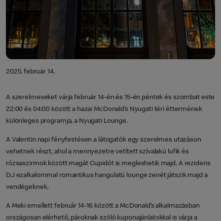
2025. február 14.
A szerelmeseket várja február 14-én és 15-én péntek és szombat este
22:00 és 04:00 között a hazai McDonald’s Nyugati téri éttermének
különleges programja, a Nyugati Lounge.
A Valentin napi fényfestésen a látogatók egy szerelmes utazáson
vehetnek részt, ahol a mennyezetre vetített szívalakú lufik és
rózsaszirmok között magát Cupidót is megleshetik majd. A rezidens
DJ ezalkalommal romantikus hangulatú lounge zenét játszik majd a
vendégeknek.
A Meki emellett február 14-16 között a McDonald’s alkalmazásban
országosan elérhető, pároknak szóló kuponajánlatokkal is várja a