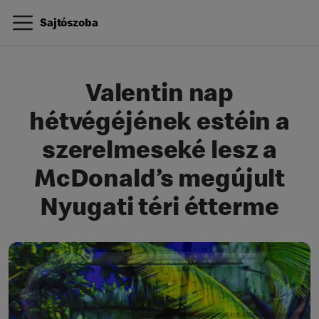
Sajtószoba
Valentin nap
hétvégéjének estéin a
szerelmeseké lesz a
McDonald’s megújult
Nyugati téri étterme