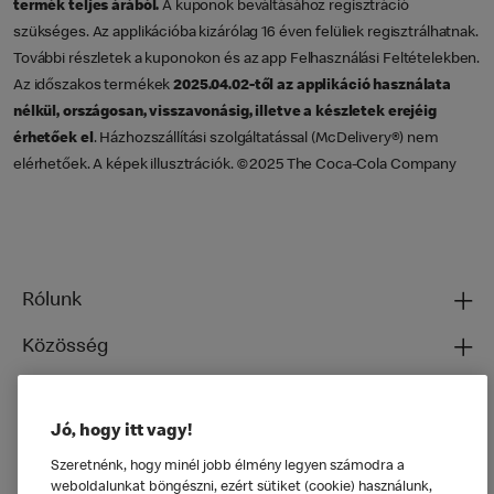
termék teljes árából.
A kuponok beváltásához regisztráció
szükséges. Az applikációba kizárólag 16 éven felüliek regisztrálhatnak.
További részletek a kuponokon és az app Felhasználási Feltételekben.
Az időszakos termékek
2025.04.02-től az applikáció használata
nélkül, országosan, visszavonásig, illetve a készletek erejéig
érhetőek el
. Házhozszállítási szolgáltatással (McDelivery®) nem
elérhetőek. A képek illusztrációk. ©2025 The Coca-Cola Company
Rólunk
Közösség
Ételeinkről
Jó, hogy itt vagy!
Általános
Szeretnénk, hogy minél jobb élmény legyen számodra a
weboldalunkat böngészni, ezért sütiket (cookie) használunk,