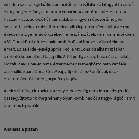
véletlen szülte. Egy kiállításon üdítőt áruló vállalkozó kifogyott a jégből
és így helyette fagylaltot tett a pohárba. Az ital őrült sikeres lett. A
huszadik század első kétharmadában nagyon népszerű, helyben
készített italokat áruló éttermek egyik alaptermékévé vált. Az elmúlt
években a Z generáció körében reneszánszát éli, nem kis mértékben
a McDonald’s ötletének hála, amit McFloat® néven választékába
emelt. Ez az érdekesség április 1-től a McDonald’s alkalmazásban
elérhető kuponajánlattal, április 2-től pedig az app használata nélkül,
limitált ideig a Meki® hazai éttermeiben is megkóstolható két féle
összeállításban, Coca-Cola® vagy Sprite Zero® üdítővel, és az
étteremlánc jól ismert, saját fagylaltjával.
Azok számára, akiknek ez az egy érdekesség nem lenne elegendő,
összegyűjtöttünk még néhány olyan kombinációt a nagyvilágból, amit
érdemes kipróbálni.
Ananász a pizzán