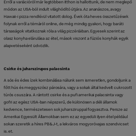
Erről a variációról már legtöbben itthon is hallottunk, de nem meglepő
módon az USA-ból indult világhódító útjára. Az ananászos, avagy
Hawaii-i pizza rendkívül vitatott dolog. Évek óta heves összetűzések
folynak erről a témáról online, de még mindig gyakori, hogy baráti
társaságok vitatkoznak róla a világ pizzériáiban. Egyesek szerint az
olasz konyha elárulása az étel, mások viszont a fúziós konyhák egyik
alapvetéseként üdvözlik.
Csirke és juharszirupos palacsinta
A sós és édes ízek kombinálása nálunk sem ismeretlen, gondoljunk a
főtt hús és meggyszósz párosára, vagy a sokak által kedvelt cukrozott
túrós csuszára. A rántott csirke és a pufi amerikai palacsinta vagy
gofri az egész USA-ban népszerű, de különösen a déli államok
kedvence, természetesen sok juharsziruppal fogyasztva. Persze az
Amerikai Egyesült Államokban sem ez az egyedüli ilyen étel például
sokan szeretik a híres PB&J-t, a lekváros mogyoróvajas szendvicset
is. et.