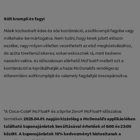
Sült krumpli és fagyi
Másik közkedvelt édes és sós kombináció, a sültkrumpli fagyiba vagy
milkshake-be mártogatva. Nem tudni, hogy kinek jutott először
eszébe, vagy milyen véletlen vezethetett az első megkóstolásához,
de azóta töretlenül sikeres, sokan esküsznek rá, mint kedvenc
nassolni valóra. Az időszakosan elérhető McFloat® mellett ezt a
kombinációt is kipróbálhatják a hazai McDonald’s vendégei az
étteremlánc sültkrumpliját és valamely fagylaltját összepárosítva.
*A Coca-Cola® McFloat® és a Sprite Zero® McFloat® időszakos
termékek
2025.04.01. napján kizárólag a McDonald’s applikációban
található kuponajánlatok beváltásával érhetőek el
6:00 és 23:00
között
.
A kuponajánlatok 10% kedvezményt biztosítanak a