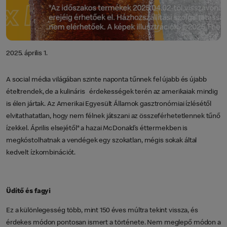
2025. április 1.
A social média világában szinte naponta tűnnek fel újabb és újabb
ételtrendek, de a kulináris érdekességek terén az amerikaiak mindig
is élen jártak. Az Amerikai Egyesült Államok gasztronómiai ízlésétől
elvitathatatlan, hogy nem félnek játszani az összeférhetetlennek tűnő
ízekkel. Április elsejétől* a hazai McDonald’s éttermekben is
megkóstolhatnak a vendégek egy szokatlan, mégis sokak által
kedvelt ízkombinációt.
Üdítő és fagyi
Ez a különlegesség több, mint 150 éves múltra tekint vissza, és
érdekes módon pontosan ismert a története. Nem meglepő módon a