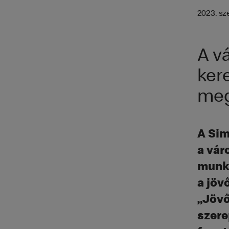
2023. sz
A v
ker
meg
A Sim
a vár
munká
a jöv
„Jövő
szere