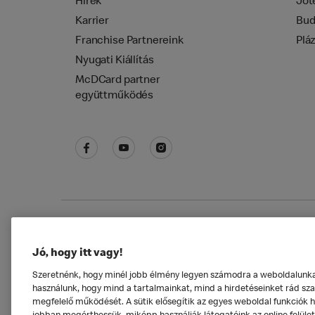
Hírek
Jót
Karrier
Bud
Franchise Partnereink
Plá
Nyugati Kiállítás
McDCard partner
együttműködés
Adatkezelési tájékoztató
McDonald's Alkal
Jó, hogy itt vagy!
Szeretnénk, hogy minél jobb élmény legyen számodra a weboldalunkat 
használunk, hogy mind a tartalmainkat, mind a hirdetéseinket rád szab
megfelelő működését. A sütik elősegítik az egyes weboldal funkciók 