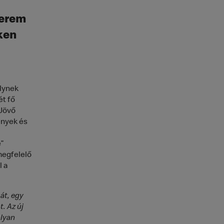
terem
ken
lynek
ét fő
„Jövő
ények és
”
megfelelő
l a
át, egy
. Az új
olyan