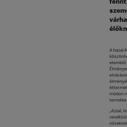
fennt
szemé
várha
élőkn
A hazai 
köszönhe
elemből 
Élménye”
elváráso
élményét
éttermek
módon re
terméke
„Azzal, 
rendkívül
növekedé