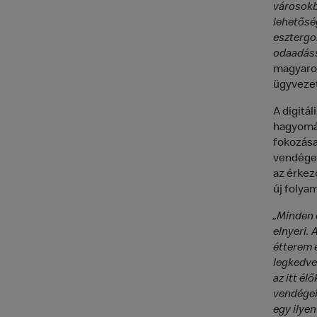
városokb
lehetősé
esztergo
odaadáss
magyaror
ügyvezet
A digitá
hagyomán
fokozása
vendégek
az érkez
új folya
„Minden 
elnyeri.
étterem 
legkedvez
az itt él
vendégei
egy ilye