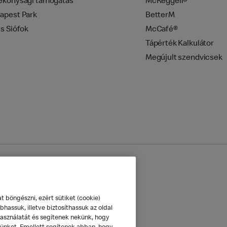
ékonysági támogatás
McReggeli®
apest Park
BetterM
zs Siófok
McCafé®
Tápérték Kalkulátor
Megújult szendvicsek
mazás
Sütik beállítása
böngészni, ezért sütiket (cookie)
hassuk, illetve biztosíthassuk az oldal
használatát és segítenek nekünk, hogy