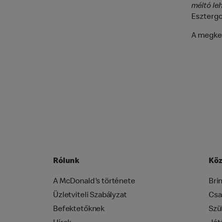
méltó le
Esztergo
A megkez
Rólunk
Köz
A McDonald's története
Bri
Üzletviteli Szabályzat
Csa
Befektetőknek
Szü