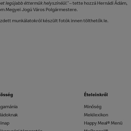
het legújabb éttermük helyszínéül.”
– tette hozzá Hernádi Ádám,
m Megyei Jogú Város Polgármestere.
dett munkálatokról készült fotók innen tölthetők le.
össég
Ételeinkről
ngamánia
Minőség
ládoknak
Mekilexikon
linap
Happy Meal® Menü