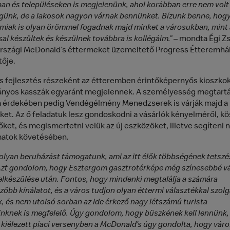
an és településeken is megjelenünk, ahol korábban erre nem volt
günk, de a lakosok nagyon várnak bennünket. Bízunk benne, hogy
miak is olyan örömmel fogadnak majd minket a városukban, mint
al készültek és készülnek továbbra is kollégáim.”
– mondta Égi Zso
szági McDonald’s éttermeket üzemeltető Progress Étteremhál
ője.
lis fejlesztés részeként az étteremben érintőképernyős kioszkok
yos kasszák egyaránt megjelennek. A személyesség megtartá
 érdekében pedig Vendégélmény Menedzserek is várják majd a
et. Az ő feladatuk lesz gondoskodni a vásárlók kényelméről, k
őket, és megismertetni velük az új eszközöket, illetve segíteni n
matok követésében.
olyan beruházást támogatunk, ami az itt élők többségének tetszé
 Azt gondolom, hogy Esztergom gasztrotérképe még színesebbé vál
elkészülése után. Fontos, hogy mindenki megtalálja a számára
őbb kínálatot, és a város tudjon olyan éttermi választékkal szolg
ők, és nem utolsó sorban az ide érkező nagy létszámú turista
nknek is megfelelő. Úgy gondolom, hogy büszkének kell lennünk,
n kiélezett piaci versenyben a McDonald’s úgy gondolta, hogy vár