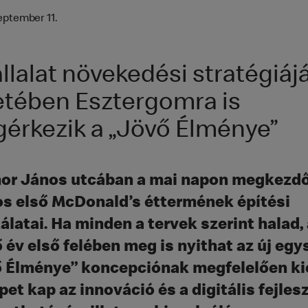
eptember 11.
állalat növekedési stratégiáj
etében Esztergomra is
érkezik a „Jövő Élménye”
or János utcában a mai napon megkezd
os első McDonald’s éttermének építési
latai. Ha minden a tervek szerint halad,
ő év első felében meg is nyithat az új egy
 Élménye” koncepciónak megfelelően ki
pet kap az innováció és a digitális fejlesz