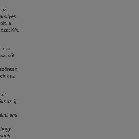
 az
 amilyen
lt, a
ózat Kft.
 és a
sa, sőt
öszönteni
ekik az
sét
ik az új
álni, ami
 hogy
osunk