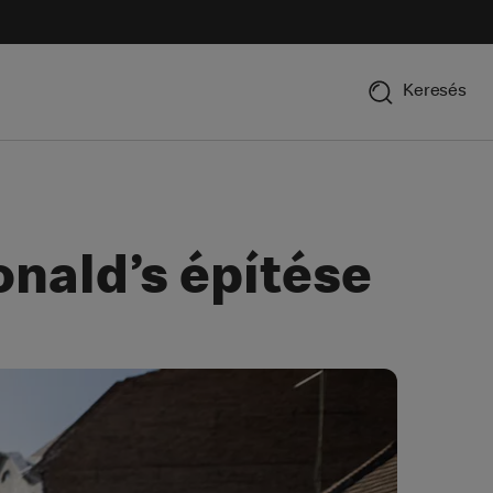
Keresés
nald’s építése