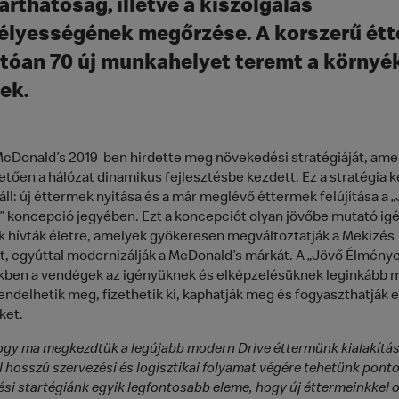
arthatóság, illetve a kiszolgálás
lyességének megőrzése. A korszerű ét
tóan 70 új munkahelyet
teremt a környé
ek.
McDonald’s 2019-ben hirdette meg növekedési stratégiáját, ame
tően a hálózat dinamikus fejlesztésbe kezdett. Ez a stratégia k
áll: új éttermek nyitása és a már meglévő éttermek felújítása a 
 koncepció jegyében. Ezt a koncepciót olyan jövőbe mutató ig
k hívták életre, amelyek gyökeresen megváltoztatják a Mekizés
, egyúttal modernizálják a McDonald’s márkát. A „Jövő Élménye
ben a vendégek az igényüknek és elképzelésüknek leginkább 
ndelhetik meg, fizethetik ki, kaphatják meg és fogyaszthatják e
ket.
hogy ma megkezdtük a legújabb modern Drive éttermünk kialakítás
 hosszú szervezési és logisztikai folyamat végére tehetünk pontot
si startégiánk egyik legfontosabb eleme, hogy új éttermeinkkel 