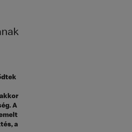
ának
ődtek
 akkor
ség. A
emelt
tés, a