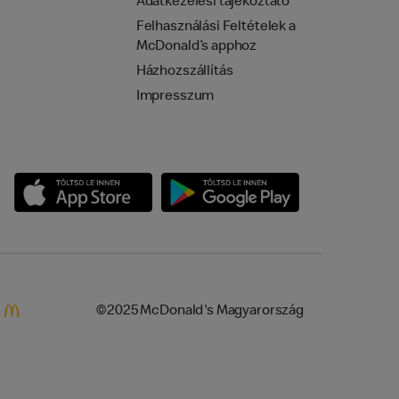
Adatkezelési tájékoztató
Felhasználási Feltételek a
McDonald’s apphoz
Házhozszállítás
Impresszum
©2025 McDonald's Magyarország