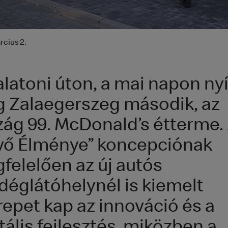
rcius 2.
alatoni úton, a mai napon nyí
 Zalaegerszeg második, az
zág 99. McDonald’s étterme.
vő Élménye” koncepciónak
felelően az új autós
déglátóhelynél is kiemelt
repet kap az innováció és a