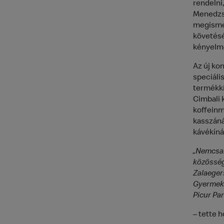
rendelni,
Menedzse
megismer
követésé
kényelmé
Az új ko
speciáli
termékkí
Cimbali 
koffeinm
kasszáná
kávékínál
„Nemcsak
közösség
Zalaeger
Gyermeki
Picur Par
– tette h