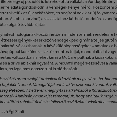
 illetve egy új pozíciót is létrehozott a vállalat, a Vendégélmény
r feladata gondoskodni a vendégek kényelméről, köszönteni ő
tetni velük az új eszközöket, és segíteni nekik az új folyamato
ben. A „table service”, azaz asztalhoz kérhető rendelés a vendé
t szolgáló további újítás.
nyhatechnológiának köszönhetően minden termék rendelésre ké
s étkezési igényekkel érkező vendégek pedig már a teljes glut
nálatból választhatnak. A kávékülönlegességeket – amelyek a ba
kávégéppel készülnek – laktózmentes tejjel, mandulaitallal vagy
entes változatban is lehet kérni a McCafé pultnál, a kioszkokon,
l és a drive ablaknál egyaránt. A McCafé megérkezésével a vállal
ata, és izgalmas desszertjei is elérhetőek.
 az új étterem szolgáltatásaival érkeztünk meg a városba, hanem 
 tagjaként, annak támogatójaként is aktív szerepet kívánunk válla
szeg életében. Az étterem megnyitása alkalmából a Koraszülöttm
ntenzív Alapítvány munkáját támogatjuk, hogy az általuk megál
kba kültéri rehabilitációs és fejlesztő eszközöket vásárolhassanak
ozzá Égi Zsolt.