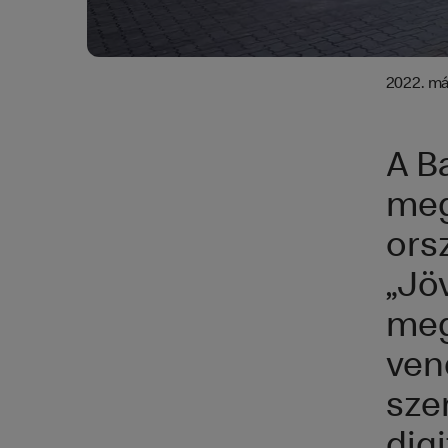
2022. má
A B
meg
ors
„Jö
meg
ven
sze