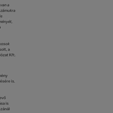
 van a
 számukra
és
ményét,
a
akosok
olt, a
ózat Kft.
lmény
ésére is.
evő
sa is
szánál