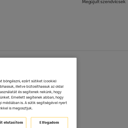
Megújult szendvicsek
mazás
Sütik beállítása
böngészni, ezért sütiket (cookie)
hassuk, illetve biztosíthassuk az oldal
használatát és segítenek nekünk, hogy
tünket. Emellett segítenek abban, hogy
 médiában is. A sütik segítségével nyert
nkkel is megosztjuk.
it elutasítom
Elfogadom