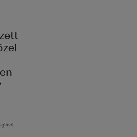
zett
özel
ben
y
meglévő