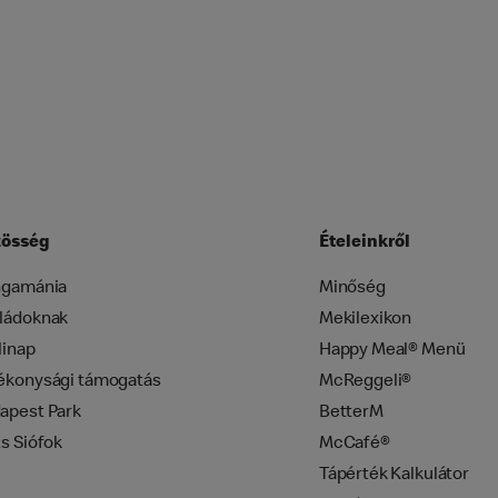
össég
Ételeinkről
ngamánia
Minőség
ládoknak
Mekilexikon
linap
Happy Meal® Menü
ékonysági támogatás
McReggeli®
apest Park
BetterM
zs Siófok
McCafé®
Tápérték Kalkulátor