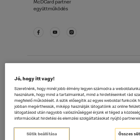
McDCard partner
együttműködés
Adatkezelési tájékoztató
McDonald's Alkal
Jó, hogy itt vagy!
Szeretnénk, hogy minél jobb élmény legyen számodra a weboldalunkat 
használunk, hogy mind a tartalmainkat, mind a hirdetéseinket rád szab
megfelelő működését. A sütik elősegítik az egyes weboldal funkciók 
jobban megérthessük, miképp használják látogatóink az online felüle
látogatásod után nagyobb valószínűséggel érjünk el téged a közösségi
információkat hirdetési és elemzési szolgáltatásokat nyújtó partnerei
Sütik beállítása
Összes süt