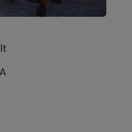
lt
 A