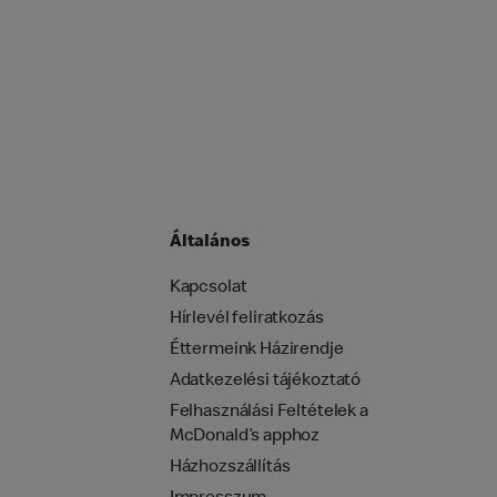
Általános
Kapcsolat
Hírlevél feliratkozás
Éttermeink Házirendje
Adatkezelési tájékoztató
Felhasználási Feltételek a
McDonald’s apphoz
Házhozszállítás