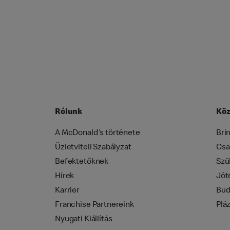
Rólunk
Köz
A McDonald's története
Bri
Üzletviteli Szabályzat
Csa
Befektetőknek
Szü
Hírek
Jót
Karrier
Bud
Franchise Partnereink
Plá
Nyugati Kiállítás