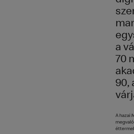
digi
sze
mar
egy
a v
70 
aka
90, 
vár
A hazai 
megvalós
éttermek