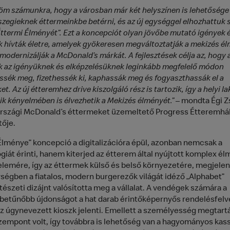
öm számunkra, hogy a városban már két helyszínen is lehetősége
szegieknek éttermeinkbe betérni, és az új egységgel elhozhattuk
Éttermi Élményét”. Ezt a koncepciót olyan jövőbe mutató igények 
k hívták életre, amelyek gyökeresen megváltoztatják a mekizés él
modernizálják a McDonald’s márkát. A fejlesztések célja az, hogy 
 az igényüknek és elképzelésüknek leginkább megfelelő módon
ssék meg, fizethessék ki, kaphassák meg és fogyaszthassák el a
t. Az új étteremhez drive kiszolgáló rész is tartozik, így a helyi l
ik kényelmében is élvezhetik a Mekizés élményét.”
– mondta Égi Zs
szági McDonald’s éttermeket üzemeltető Progress Étteremhál
ője.
Élménye” koncepció a digitalizációra épül, azonban nemcsak a
giát érinti, hanem kiterjed az étterem által nyújtott komplex é
lemére, így az éttermek külső és belső környezetére, megjelen
ységben a fiatalos, modern burgerezők világát idéző „Alphabet”
tészeti dizájnt valósította meg a vállalat. A vendégek számára a
etűnőbb újdonságot a hat darab érintőképernyős rendelésfelv
 az úgynevezett kioszk jelenti. Emellett a személyesség megtartá
zempont volt, így továbbra is lehetőség van a hagyományos kas