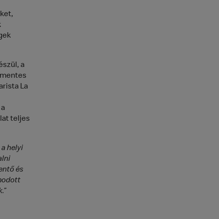
ket,
k
gek
szül, a
énmentes
rista La
 a
at teljes
a helyi
lni
entő és
modott
.”