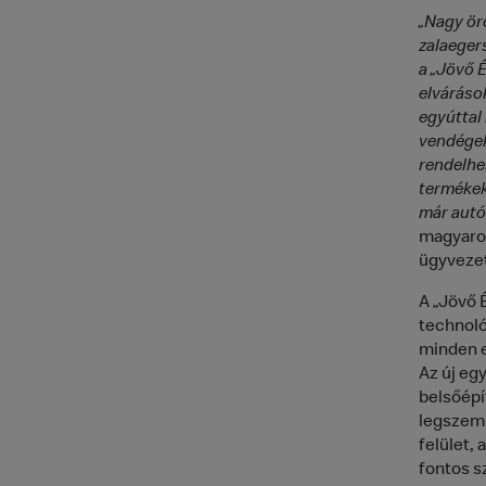
„Nagy ör
zalaeger
a „Jövő 
elváráso
egyúttal 
vendégek
rendelhe
termékeke
már autó
magyaror
ügyvezet
A „Jövő 
technoló
minden e
Az új eg
belsőépí
legszemb
felület,
fontos s