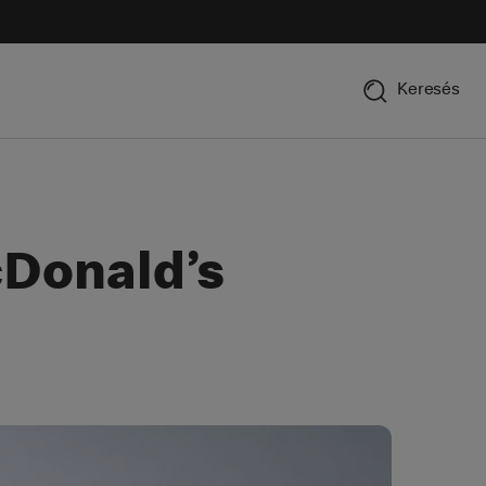
Keresés
cDonald’s