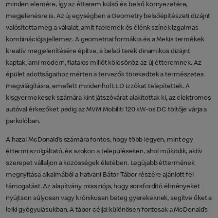
minden elemére, így az étterem külső és belső környezetére,
megjelenésre is. Az új egységben a Geometry belsőépítészeti dizájnt
valósította meg a vállalat, amit faelemek és élénk színek izgalmas
kombinációja jellemez. A geometriai formákra és a Mekis termékek
kreatív megjelenítésére építve, a belső terek dinamikus dizájnt
kaptak, ami modern, fiatalos miliőt kölcsönöz az új étteremnek. Az
épület adottságaihoz mérten a tervezők törekedtek a természetes
megvilágításra, emellett mindenhol LED izzókat telepítettek. A
kisgyermekesek számára kint játszóvárat alakítottak ki, az elektromos
autóval érkezőket pedig az MVM Mobiliti 120 kW-os DC töltője várja a
parkolóban.
A hazai McDonald’s számára fontos, hogy több legyen, mint egy
éttermi szolgáltató, és azokon a településeken, ahol működik, aktív
szerepet vállaljon a közösségek életében. Legújabb éttermének
megnyitása alkalmából a hatvani Bátor Tábor részére ajánlott fel
támogatást. Az alapítvány missziója, hogy sorsfordító élményeket
nyújtson súlyosan vagy krónikusan beteg gyerekeknek, segítve őket a
lelki gyógyulásukban. A tábor céljai különösen fontosak a McDonald’s