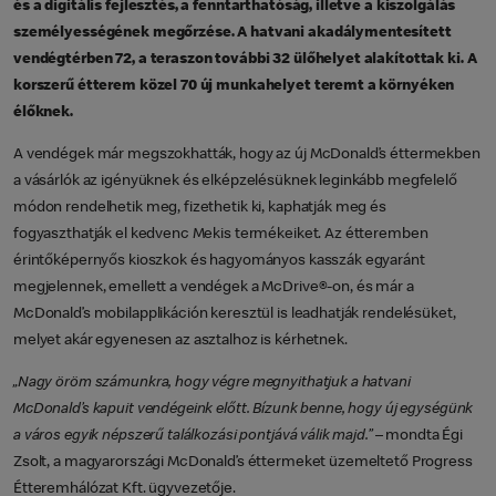
és a digitális fejlesztés, a fenntarthatóság, illetve a kiszolgálás
személyességének megőrzése. A hatvani akadálymentesített
vendégtérben 72, a teraszon további 32 ülőhelyet alakítottak ki.
A
korszerű étterem közel 70 új munkahelyet teremt a környéken
élőknek.
A vendégek már megszokhatták, hogy az új McDonald’s éttermekben
a vásárlók az igényüknek és elképzelésüknek leginkább megfelelő
módon rendelhetik meg, fizethetik ki, kaphatják meg és
fogyaszthatják el kedvenc Mekis termékeiket. Az étteremben
érintőképernyős kioszkok és hagyományos kasszák egyaránt
megjelennek, emellett a vendégek a McDrive®-on, és már a
McDonald’s mobilapplikáción keresztül is leadhatják rendelésüket,
melyet akár egyenesen az asztalhoz is kérhetnek.
„Nagy öröm számunkra, hogy végre megnyithatjuk a hatvani
McDonald’s kapuit vendégeink előtt. Bízunk benne, hogy új egységünk
a város egyik népszerű találkozási pontjává válik majd.”
– mondta Égi
Zsolt, a magyarországi McDonald’s éttermeket üzemeltető Progress
Étteremhálózat Kft. ügyvezetője.