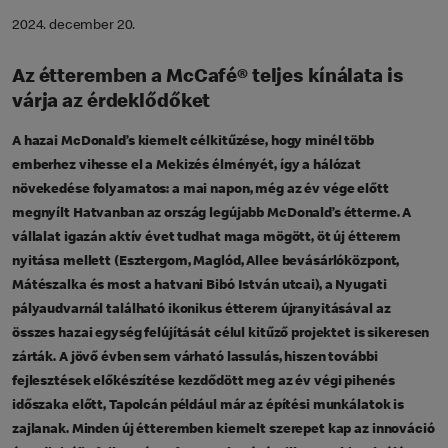
2024. december 20.
Az étteremben a McCafé® teljes kínálata is
várja az érdeklődőket
A hazai McDonald’s kiemelt célkitűzése, hogy minél több
emberhez vihesse el a Mekizés élményét, így a hálózat
növekedése folyamatos: a mai napon, még az év vége előtt
megnyílt Hatvanban az ország legújabb McDonald’s étterme. A
vállalat igazán aktív évet tudhat maga mögött, öt új étterem
nyitása mellett (Esztergom, Maglód, Allee bevásárlóközpont,
Mátészalka és most a hatvani Bibó István utcai), a Nyugati
pályaudvarnál található ikonikus étterem újranyitásával az
összes hazai egység felújítását célul kitűző projektet is sikeresen
zárták. A jövő évben sem várható lassulás, hiszen további
fejlesztések előkészítése kezdődött meg az év végi pihenés
időszaka előtt, Tapolcán például már az építési munkálatok is
zajlanak. Minden új étteremben kiemelt szerepet kap az innováció