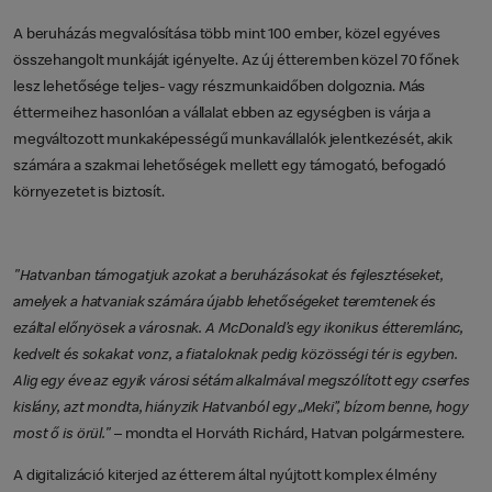
A beruházás megvalósítása több mint 100 ember, közel egyéves
összehangolt munkáját igényelte. Az új étteremben közel 70 főnek
lesz lehetősége teljes- vagy részmunkaidőben dolgoznia. Más
éttermeihez hasonlóan a vállalat ebben az egységben is várja a
megváltozott munkaképességű munkavállalók jelentkezését, akik
számára a szakmai lehetőségek mellett egy támogató, befogadó
környezetet is biztosít.
"Hatvanban támogatjuk azokat a beruházásokat és fejlesztéseket,
amelyek a hatvaniak számára újabb lehetőségeket teremtenek és
ezáltal előnyösek a városnak. A McDonald’s egy ikonikus étteremlánc,
kedvelt és sokakat vonz, a fiataloknak pedig közösségi tér is egyben.
Alig egy éve az egyik városi sétám alkalmával megszólított egy cserfes
kislány, azt mondta, hiányzik Hatvanból egy „Meki”, bízom benne, hogy
most ő is örül."
– mondta el Horváth Richárd, Hatvan polgármestere.
A digitalizáció kiterjed az étterem által nyújtott komplex élmény