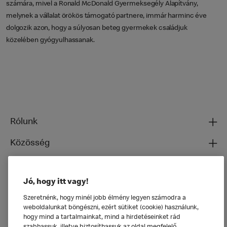
számára, mivel a Ronald McDonald Gyermeksegély Alapítvány,
melynek a vállalat örökös támogató partnere, immár harminc éve
dolgozik azon, hogy a súlyosan beteg gyermekek családjuk
közelében gyógyulhassanak.
Rólunk
Közösség
Ételeinkről
Jó, hogy itt vagy!
Általános
Szeretnénk, hogy minél jobb élmény legyen számodra a
weboldalunkat böngészni, ezért sütiket (cookie) használunk,
hogy mind a tartalmainkat, mind a hirdetéseinket rád