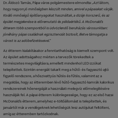
Dr. Áldozó Tamás, Pápa város polgármestere elmondta:
„Azt látom,
hogy nagyon jó minőségben készült minden, amivel a pápaiakat várják.
Kiváló minőségű építőanyagokat használtak, a dizájn korszerű, és az
épület megjelenése is előremutató és példaértékű. A McDonald’s
étterem több szempontból is üdvözlendő beruházás városunkban:
jónéhány pápai családnak egzisztenciát biztosít, illetve támogatja a
várost is az adóbefizetéseivel.”
Az étterem kialakításakor a fenntarthatóság is kiemelt szempont volt.
Az épület adottságaihoz mérten a tervezők törekedtek a
természetes megvilágításra, emellett mindenhol LED izzókat
telepítettek. Szintén energiát takarít meg a hűtő- és fagyasztó ajtó
figyelő rendszere, a hőszivattyús hűtés és fűtés, valamint az a
megoldás, hogy az étteremben lévő hűtő-fagyasztó kamrák kalorikus
rendszereinek hőenergiáját a használati melegvíz előmelegítésére
használják fel. A pápai étterem különlegessége, hogy ez az első hazai
McDonald’s étterem, amelyhez e-töltőállomást is telepítettek, és
januártól már a vendégeknek lehetőségük lesz autójukat feltölteni,
amíg az étteremben tartózkodnak.