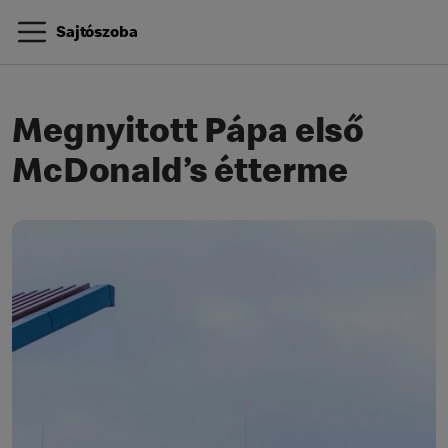
Sajtószoba
Megnyitott Pápa első
McDonald’s étterme