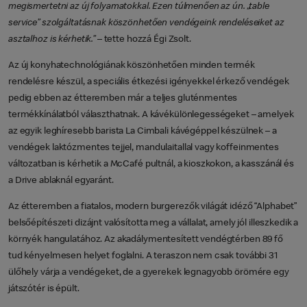
megismertetni az új folyamatokkal. Ezen túlmenően az ún. „table
service” szolgáltatásnak köszönhetően vendégeink rendeléseiket az
asztalhoz is kérhetik.”
– tette hozzá Égi Zsolt.
Az új konyhatechnológiának köszönhetően minden termék
rendelésre készül, a speciális étkezési igényekkel érkező vendégek
pedig ebben az étteremben már a teljes gluténmentes
termékkínálatból választhatnak. A kávékülönlegességeket – amelyek
az egyik leghíresebb barista La Cimbali kávégéppel készülnek – a
vendégek laktózmentes tejjel, mandulaitallal vagy koffeinmentes
változatban is kérhetik a McCafé pultnál, a kioszkokon, a kasszánál és
a Drive ablaknál egyaránt.
Az étteremben a fiatalos, modern burgerezők világát idéző “Alphabet”
belsőépítészeti dizájnt valósította meg a vállalat, amely jól illeszkedik a
környék hangulatához. Az akadálymentesített vendégtérben 89 fő
tud kényelmesen helyet foglalni. A teraszon nem csak további 31
ülőhely várja a vendégeket, de a gyerekek legnagyobb örömére egy
játszótér is épült.