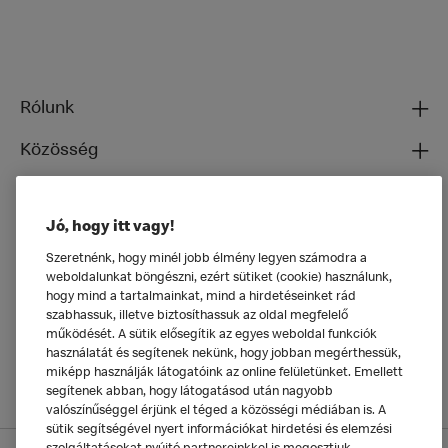
Rólunk
Közösség
Ételeinkről
Jó, hogy itt vagy!
Általános
Szeretnénk, hogy minél jobb élmény legyen számodra a
weboldalunkat böngészni, ezért sütiket (cookie) használunk,
hogy mind a tartalmainkat, mind a hirdetéseinket rád
szabhassuk, illetve biztosíthassuk az oldal megfelelő
működését. A sütik elősegítik az egyes weboldal funkciók
használatát és segítenek nekünk, hogy jobban megérthessük,
miképp használják látogatóink az online felületünket. Emellett
segítenek abban, hogy látogatásod után nagyobb
valószínűséggel érjünk el téged a közösségi médiában is. A
sütik segítségével nyert információkat hirdetési és elemzési