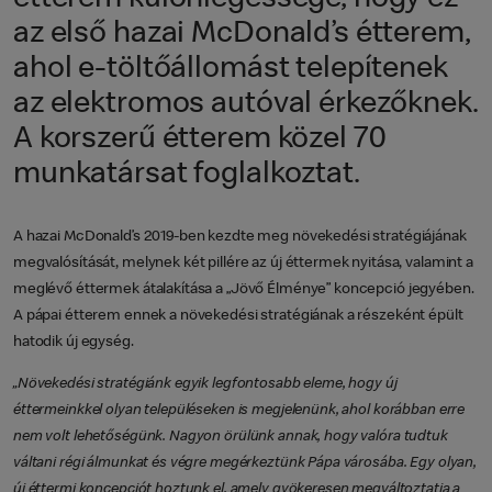
az első hazai McDonald’s étterem,
ahol e-töltőállomást telepítenek
az elektromos autóval érkezőknek.
A korszerű étterem közel 70
munkatársat foglalkoztat.
A hazai McDonald’s 2019-ben kezdte meg növekedési stratégiájának
megvalósítását, melynek két pillére az új éttermek nyitása, valamint a
meglévő éttermek átalakítása a „Jövő Élménye” koncepció jegyében.
A pápai étterem ennek a növekedési stratégiának a részeként épült
hatodik új egység.
„Növekedési stratégiánk egyik legfontosabb eleme, hogy új
éttermeinkkel olyan településeken is megjelenünk, ahol korábban erre
nem volt lehetőségünk. Nagyon örülünk annak, hogy valóra tudtuk
váltani régi álmunkat és végre megérkeztünk Pápa városába. Egy olyan,
új éttermi koncepciót hoztunk el, amely gyökeresen megváltoztatja a