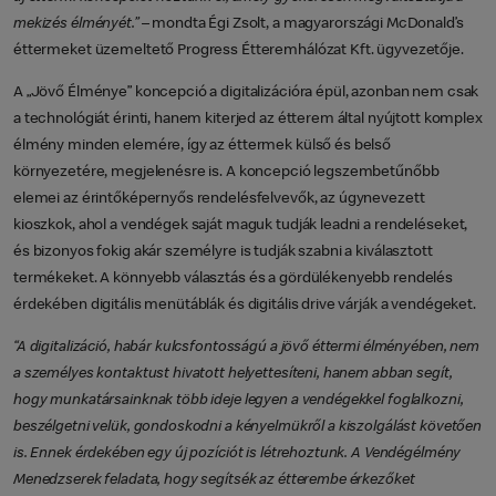
mekizés élményét.”
– mondta Égi Zsolt, a magyarországi McDonald’s
éttermeket üzemeltető Progress Étteremhálózat Kft. ügyvezetője.
A „Jövő Élménye” koncepció a digitalizációra épül, azonban nem csak
a technológiát érinti, hanem kiterjed az étterem által nyújtott komplex
élmény minden elemére, így az éttermek külső és belső
környezetére, megjelenésre is. A koncepció legszembetűnőbb
elemei az érintőképernyős rendelésfelvevők, az úgynevezett
kioszkok, ahol a vendégek saját maguk tudják leadni a rendeléseket,
és bizonyos fokig akár személyre is tudják szabni a kiválasztott
termékeket. A könnyebb választás és a gördülékenyebb rendelés
érdekében digitális menütáblák és digitális drive várják a vendégeket.
“A digitalizáció, habár kulcsfontosságú a jövő éttermi élményében, nem
a személyes kontaktust hivatott helyettesíteni, hanem abban segít,
hogy munkatársainknak több ideje legyen a vendégekkel foglalkozni,
beszélgetni velük, gondoskodni a kényelmükről a kiszolgálást követően
is. Ennek érdekében egy új pozíciót is létrehoztunk. A Vendégélmény
Menedzserek feladata, hogy segítsék az étterembe érkezőket