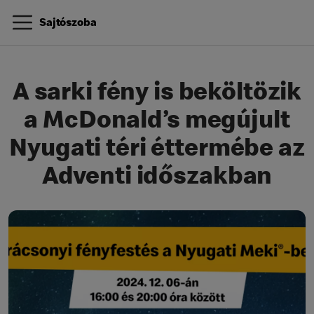
Sajtószoba
A sarki fény is beköltözik
a McDonald’s megújult
Nyugati téri éttermébe az
Adventi időszakban