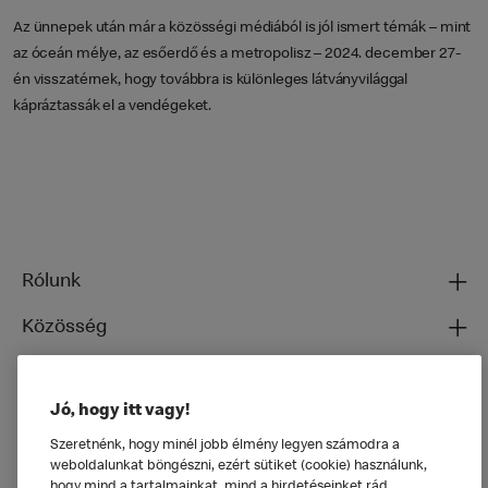
Az ünnepek után már a közösségi médiából is jól ismert témák – mint
az óceán mélye, az esőerdő és a metropolisz – 2024. december 27-
én visszatérnek, hogy továbbra is különleges látványvilággal
kápráztassák el a vendégeket.
Rólunk
Közösség
Ételeinkről
Jó, hogy itt vagy!
Általános
Szeretnénk, hogy minél jobb élmény legyen számodra a
weboldalunkat böngészni, ezért sütiket (cookie) használunk,
hogy mind a tartalmainkat, mind a hirdetéseinket rád