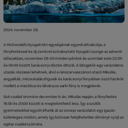
2024. november 28.
A McDonald’s Nyugati téri egységének egyedi attrakciója, a
fényfestéssel és dj-zenével szórakoztató Nyugati Lounge az adventi
időszakban, november 28-tól minden péntek és szombat este 22:00
és 04:00 között karácsonyi díszbe öltözik. A látogatók egy varázslatos
utazás részesei lehetnek, ahol a rénszarvasszánon utazó Mikulás,
angyalkák, mézeskalácsfigurák és karácsonyi fényárban úszó házikók
mellett a misztikus és látványos sarki fény is megjelenik.
Sok család örömére december 6-án, Mikulás napján, a fényfestés
16:00 és 20:00 között is megtekinthető lesz. Így a szülők
gyermekeikkel együtt élhetik át az ünnepi varázslatot egy igazán
különleges módon, amely így biztosan felejthetetlen élményt nyújt az
egész család számára.