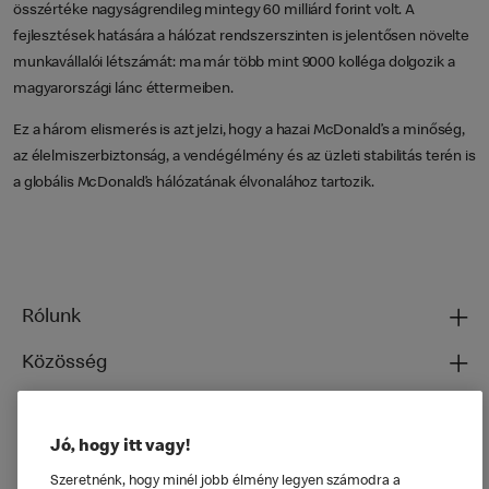
összértéke nagyságrendileg mintegy 60 milliárd forint volt. A
fejlesztések hatására a hálózat rendszerszinten is jelentősen növelte
munkavállalói létszámát: ma már több mint 9000 kolléga dolgozik a
magyarországi lánc éttermeiben.
Ez a három elismerés is azt jelzi, hogy a hazai McDonald’s a minőség,
az élelmiszerbiztonság, a vendégélmény és az üzleti stabilitás terén is
a globális McDonald’s hálózatának élvonalához tartozik.
Rólunk
Közösség
Ételeinkről
Jó, hogy itt vagy!
Általános
Szeretnénk, hogy minél jobb élmény legyen számodra a