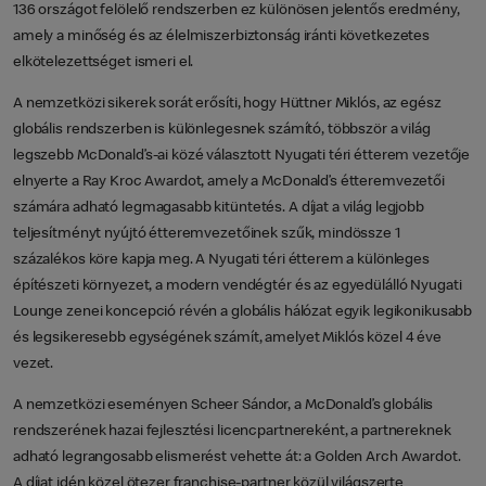
136 országot felölelő rendszerben ez különösen jelentős eredmény,
amely a minőség és az élelmiszerbiztonság iránti következetes
elkötelezettséget ismeri el.
A nemzetközi sikerek sorát erősíti, hogy Hüttner Miklós, az egész
globális rendszerben is különlegesnek számító, többször a világ
legszebb McDonald’s-ai közé választott Nyugati téri étterem vezetője
elnyerte a Ray Kroc Awardot, amely a McDonald’s étteremvezetői
számára adható legmagasabb kitüntetés. A díjat a világ legjobb
teljesítményt nyújtó étteremvezetőinek szűk, mindössze 1
százalékos köre kapja meg. A Nyugati téri étterem a különleges
építészeti környezet, a modern vendégtér és az egyedülálló Nyugati
Lounge zenei koncepció révén a globális hálózat egyik legikonikusabb
és legsikeresebb egységének számít, amelyet Miklós közel 4 éve
vezet.
A nemzetközi eseményen Scheer Sándor, a McDonald’s globális
rendszerének hazai fejlesztési licencpartnereként, a partnereknek
adható legrangosabb elismerést vehette át: a Golden Arch Awardot.
A díjat idén közel ötezer franchise-partner közül világszerte