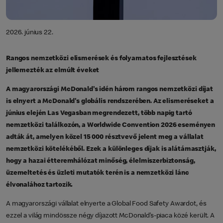
2026. június 22.
Rangos nemzetközi elismerések és folyamatos fejlesztések
jellemezték az elmúlt éveket
A magyarországi McDonald's idén három rangos nemzetközi díjat
is elnyert a McDonald's globális rendszerében. Az elismeréseket a
június elején Las Vegasban megrendezett, több napig tartó
nemzetközi találkozón, a Worldwide Convention 2026 eseményen
adták át, amelyen közel 15 000 résztvevő jelent meg a vállalat
nemzetközi kötelékéből. Ezek a különleges díjak is alátámasztják,
hogy a hazai étteremhálózat minőség, élelmiszerbiztonság,
üzemeltetés és üzleti mutatók terén is a nemzetközi lánc
élvonalához tartozik
.
A magyarországi vállalat elnyerte a Global Food Safety Awardot, és
ezzel a világ mindössze négy díjazott McDonald’s-piaca közé került. A