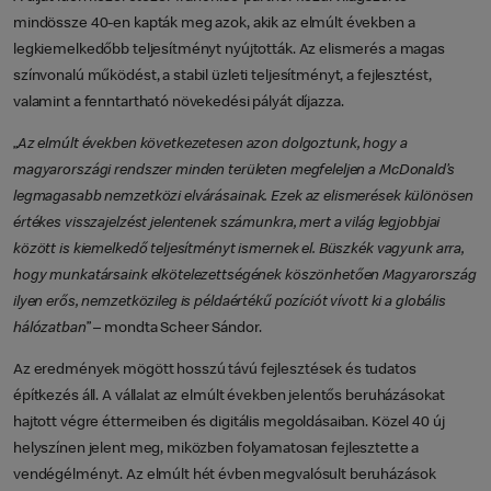
mindössze 40-en kapták meg azok, akik az elmúlt években a
legkiemelkedőbb teljesítményt nyújtották. Az elismerés a magas
színvonalú működést, a stabil üzleti teljesítményt, a fejlesztést,
valamint a fenntartható növekedési pályát díjazza.
„
Az elmúlt években következetesen azon dolgoztunk, hogy a
magyarországi rendszer minden területen megfeleljen a McDonald’s
legmagasabb nemzetközi elvárásainak. Ezek az elismerések különösen
értékes visszajelzést jelentenek számunkra, mert a világ legjobbjai
között is kiemelkedő teljesítményt ismernek el. Büszkék vagyunk arra,
hogy munkatársaink elkötelezettségének köszönhetően Magyarország
ilyen erős, nemzetközileg is példaértékű pozíciót vívott ki a globális
hálózatban
” – mondta Scheer Sándor.
Az eredmények mögött hosszú távú fejlesztések és tudatos
építkezés áll. A vállalat az elmúlt években jelentős beruházásokat
hajtott végre éttermeiben és digitális megoldásaiban. Közel 40 új
helyszínen jelent meg, miközben folyamatosan fejlesztette a
vendégélményt. Az elmúlt hét évben megvalósult beruházások