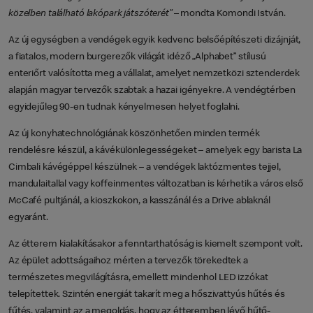
közelben található lakópark játszóterét”
– mondta Komondi István.
Az új egységben a vendégek egyik kedvenc belsőépítészeti dizájnját,
a fiatalos, modern burgerezők világát idéző „Alphabet” stílusú
enteriőrt valósította meg a vállalat, amelyet nemzetközi sztenderdek
alapján magyar tervezők szabtak a hazai igényekre. A vendégtérben
egyidejűleg 90-en tudnak kényelmesen helyet foglalni.
Az új konyhatechnológiának köszönhetően minden termék
rendelésre készül, a kávékülönlegességeket – amelyek egy barista La
Cimbali kávégéppel készülnek – a vendégek laktózmentes tejjel,
mandulaitallal vagy koffeinmentes változatban is kérhetik a város első
McCafé pultjánál, a kioszkokon, a kasszánál és a Drive ablaknál
egyaránt.
Az étterem kialakításakor a fenntarthatóság is kiemelt szempont volt.
Az épület adottságaihoz mérten a tervezők törekedtek a
természetes megvilágításra, emellett mindenhol LED izzókat
telepítettek. Szintén energiát takarít meg a hőszivattyús hűtés és
fűtés, valamint az a megoldás, hogy az étteremben lévő hűtő-