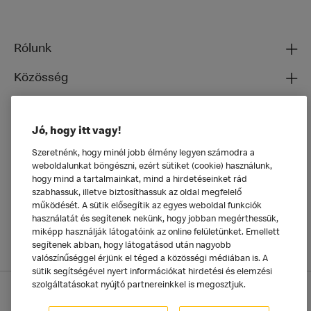
Rólunk
Közösség
Ételeinkről
Jó, hogy itt vagy!
Általános
Szeretnénk, hogy minél jobb élmény legyen számodra a
weboldalunkat böngészni, ezért sütiket (cookie) használunk,
hogy mind a tartalmainkat, mind a hirdetéseinket rád
szabhassuk, illetve biztosíthassuk az oldal megfelelő
működését. A sütik elősegítik az egyes weboldal funkciók
használatát és segítenek nekünk, hogy jobban megérthessük,
miképp használják látogatóink az online felületünket. Emellett
segítenek abban, hogy látogatásod után nagyobb
valószínűséggel érjünk el téged a közösségi médiában is. A
sütik segítségével nyert információkat hirdetési és elemzési
szolgáltatásokat nyújtó partnereinkkel is megosztjuk.
Adatkezelési tájékoztató