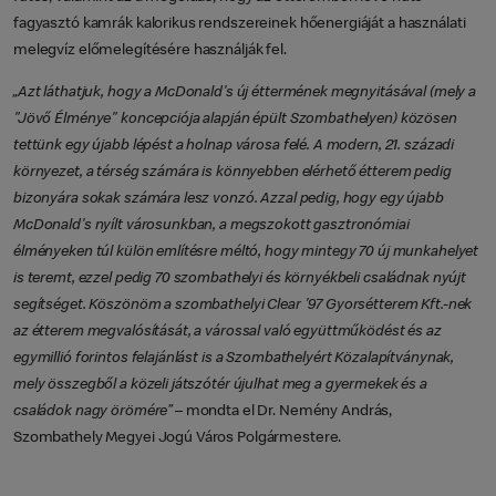
fagyasztó kamrák kalorikus rendszereinek hőenergiáját a használati
melegvíz előmelegítésére használják fel.
„Azt láthatjuk, hogy a McDonald's új éttermének megnyitásával (mely a
"Jövő Élménye" koncepciója alapján épült Szombathelyen) közösen
tettünk egy újabb lépést a holnap városa felé. A modern, 21. századi
környezet, a térség számára is könnyebben elérhető étterem pedig
bizonyára sokak számára lesz vonzó. Azzal pedig, hogy egy újabb
McDonald's nyílt városunkban, a megszokott gasztronómiai
élményeken túl külön említésre méltó, hogy mintegy 70 új munkahelyet
is teremt, ezzel pedig 70 szombathelyi és környékbeli családnak nyújt
segítséget. Köszönöm a szombathelyi Clear '97 Gyorsétterem Kft.-nek
az étterem megvalósítását, a várossal való együttműködést és az
egymillió forintos felajánlást is a Szombathelyért Közalapítványnak,
mely összegből a közeli játszótér újulhat meg a gyermekek és a
családok nagy örömére”
– mondta el Dr. Nemény András,
Szombathely Megyei Jogú Város Polgármestere.