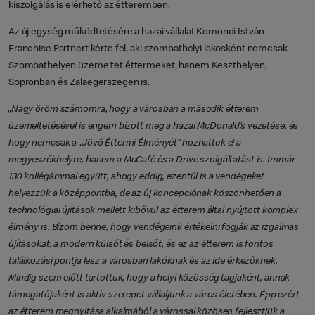
kiszolgálás is elérhető az étteremben.
Az új egység működtetésére a hazai vállalat Komondi István
Franchise Partnert kérte fel, aki szombathelyi lakosként nemcsak
Szombathelyen üzemeltet éttermeket, hanem Keszthelyen,
Sopronban és Zalaegerszegen is.
„Nagy öröm számomra, hogy a városban a második étterem
üzemeltetésével is engem bízott meg a hazai McDonald’s vezetése, és
hogy nemcsak a „Jövő Éttermi Élményét” hozhattuk el a
megyeszékhelyre, hanem a McCafé és a Drive szolgáltatást is. Immár
130 kollégámmal együtt, ahogy eddig, ezentúl is a vendégeket
helyezzük a középpontba, de az új koncepciónak köszönhetően a
technológiai újítások mellett kibővül az étterem által nyújtott komplex
élmény is. Bízom benne, hogy vendégeink értékelni fogják az izgalmas
újításokat, a modern külsőt és belsőt, és ez az étterem is fontos
találkozási pontja lesz a városban lakóknak és az ide érkezőknek.
Mindig szem előtt tartottuk, hogy a helyi közösség tagjaként, annak
támogatójaként is aktív szerepet vállaljunk a város életében. Épp ezért
az étterem megnyitása alkalmából a várossal közösen fejlesztjük a