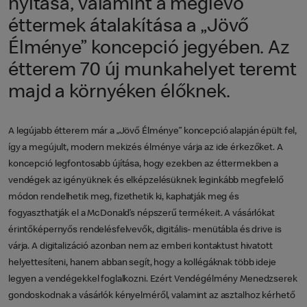
nyitása, valamint a meglévő
éttermek átalakítása a „Jövő
Élménye” koncepció jegyében. Az
étterem 70 új munkahelyet teremt
majd a környéken élőknek.
A legújabb étterem már a „Jövő Élménye” koncepció alapján épült fel,
így a megújult, modern mekizés élménye várja az ide érkezőket. A
koncepció legfontosabb újítása, hogy ezekben az éttermekben a
vendégek az igényüknek és elképzelésüknek leginkább megfelelő
módon rendelhetik meg, fizethetik ki, kaphatják meg és
fogyaszthatják el a McDonald’s népszerű termékeit. A vásárlókat
érintőképernyős rendelésfelvevők, digitális- menütábla és drive is
várja. A digitalizáció azonban nem az emberi kontaktust hivatott
helyettesíteni, hanem abban segít, hogy a kollégáknak több ideje
legyen a vendégekkel foglalkozni. Ezért Vendégélmény Menedzserek
gondoskodnak a vásárlók kényelméről, valamint az asztalhoz kérhető