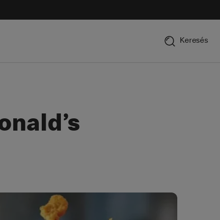
Keresés
onald’s