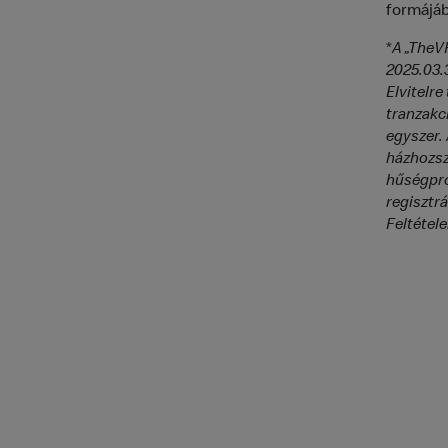
formájáb
*
A „TheVR
2025.03.
Elvitelre
tranzakc
egyszer.
házhozszá
hűségpro
regisztr
Feltétel