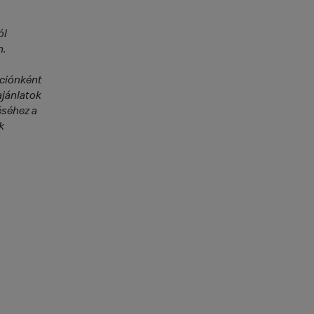
ól
n.
kciónként
ajánlatok
éséhez a
k