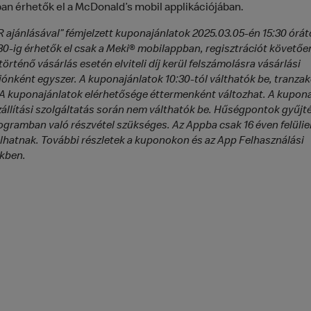
an érhetők el a McDonald’s mobil applikációjában.
 ajánlásával” fémjelzett kuponajánlatok 2025.03.05-én 15:30 órát
30-ig
érhetők el csak a Meki® mobilappban, regisztrációt követőe
 történő vásárlás esetén elviteli díj kerül felszámolásra vásárlási
iónként egyszer. A kuponajánlatok 10:30-tól válthatók be, tranza
 A kuponajánlatok elérhetősége éttermenként változhat. A kupon
llítási szolgáltatás
során nem válthatók be. Hűségpontok gyűjt
gramban való részvétel szükséges. Az Appba csak 16 éven felülie
álhatnak. További részletek a kuponokon és az App Felhasználási
ekben.