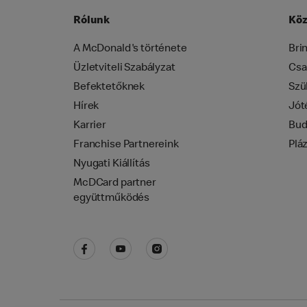
Rólunk
Köz
A McDonald's története
Bri
Üzletviteli Szabályzat
Csa
Befektetőknek
Szü
Hírek
Jót
Karrier
Bud
Franchise Partnereink
Plá
Nyugati Kiállítás
McDCard partner
együttműködés