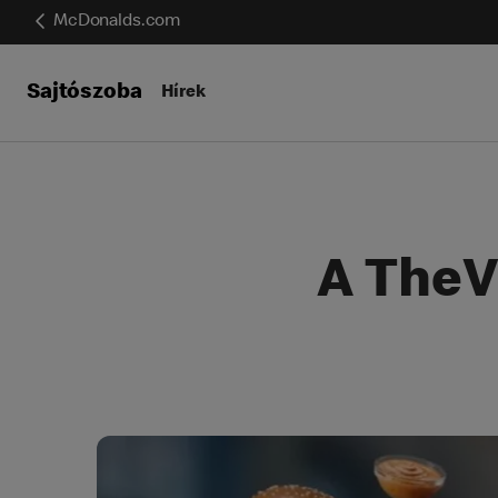
McDonalds.com
Sajtószoba
Hírek
A TheV