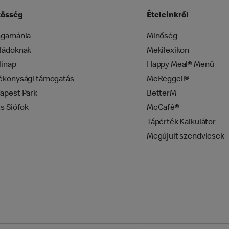
össég
Ételeinkről
ngamánia
Minőség
ládoknak
Mekilexikon
linap
Happy Meal® Menü
ékonysági támogatás
McReggeli®
apest Park
BetterM
zs Siófok
McCafé®
Tápérték Kalkulátor
Megújult szendvicsek