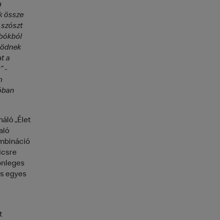
a
k össze
 szószt
mbókból
ködnek
t a
” -
n
óban
áló „Élet
aló
ombináció
icsre
lönleges
és egyes
t