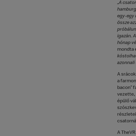
„
A csator
hamburge
egy-egy M
össze az
próbálun
igazán. A
hónap vé
mondta e
kóstolha
azonnali
A srácok
a farmon
bacon” f
vezette,
épülő vál
szószkev
részlete
csatorná
A TheVR 