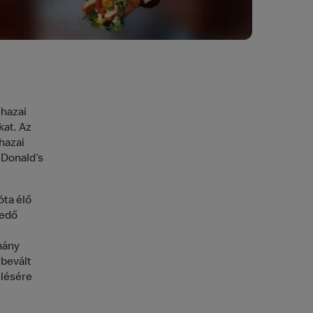
 hazai
kat. Az
 hazai
cDonald’s
ta élő
jedő
hány
 bevált
zlésére