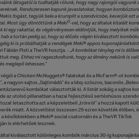
náink látogatói is tudhatják rólunk, hogy nagy rajongói vagyunk 
reknek. Rendszeresen kapunk javaslatokat, hogyan kombózzun
ekis fogást, tegyük bele a krumplit a szendvicsbe, keverjük ezt a
Ò
zal. Most úgy döntöttünk a Meki
-vel, hogy az általuk kitalált ko
k ki egy rakattal, és végérvényesen eldöntjük, hogy melyikek mű
 hab a tortán pedig az, hogy az élőzés végén kiválasztott kombóka
géig ki is próbálhatják a vendégek Meki® appos kuponajánlatként
l Fábián Pisti a TheVR
hosztja. - „
A kombókat tényleg mi is élőbe
ttuk meg. Ehhez mi ragaszkodtunk, hogy az élmény nekünk is val
 és meglepő lehessen.”
 végül a Chicken McNuggets® falatokat és a McFarm®-ot kombin
”, a nagyon sajtos „Sajtimádó” és a bbq-szószos, baconös „Belev
antázianevű kombókat választották ki. A listát sokáig a sajtos k
 de az utolsó pillanatban a hazai fejlesztésű sertéshúsos szendv
tozat letaszította azt a képzeletbeli „trónról” a hozzá kapott kü
erék miatt. A közvetítést összesen 29 ezren követték élőben, 
i a későbbiekben a Meki® social csatornáin és a TheVR TikTok
ján is elérhetőek lesznek.
által kiválasztott különleges kombók március 30-ig kuponajánla