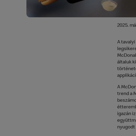
2025. má
A tavaly
legsiker
McDonald
általuk k
történet
applikác
A McDona
trend a 
beszámol
éttereml
igazán i
együttmű
nyugodt 