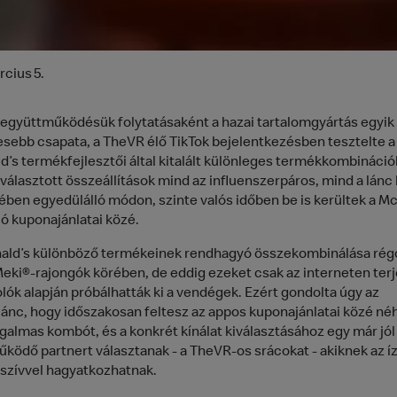
rcius 5.
i együttműködésük folytatásaként a hazai tartalomgyártás egyik
esebb csapata, a TheVR élő TikTok bejelentkezésben tesztelte a
’s termékfejlesztői által kitalált különleges termékkombináció
iválasztott összeállítások mind az influenszerpáros, mind a lánc
ében egyedülálló módon, szinte valós időben be is kerültek a M
ió kuponajánlatai közé.
ld’s különböző termékeinek rendhagyó összekombinálása régó
Meki®-rajongók körében, de eddig ezeket csak az interneten ter
ók alapján próbálhatták ki a vendégek. Ezért gondolta úgy az
ánc, hogy időszakosan feltesz az appos kuponajánlatai közé né
zgalmas kombót, és a konkrét kínálat kiválasztásához egy már jól
ködő partnert választanak - a TheVR-os srácokat - akiknek az í
szívvel hagyatkozhatnak.