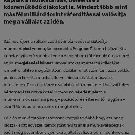
kapnak a munkatársak, beleértve a
közreműködő diákokat is. Mindezt több mint
másfél milliárd forint ráfordítással valósítja
meg a vállalat az idén.
Számos, újonnan alkalmazott bérintézkedéssel biztosítja
munkaerőpiaci versenyképességét a Progress Étteremhálózat Kft.
Ennek egyik legfrissebb eleme a december 1-től elinduló új ösztönző,
az ún.
megjelenési bónusz
, amivel azokat az éttermi kollégákat
ismerik el, akikre megbízhatóan, stabilan lehet számítani, azaz például
pontosan kezdik a munkát, illetve minden elvállalt műszakot
teljesítenek. Ez az ösztönző a vállalat által üzemeltetett hálózat teljes
bértömegét tekintve közel 10 %-os növekedést jelent, a
munkavállalók számára pedig – pozíciótól és étteremtől függően –
akár 11 %-os béremelésnek is megfelelhet.
Felelős munkáltatóként fontosnak tartják továbbá, hogy az ünnepi
időszak előtt egyszeri támogatást nyújtsanak a munkavállalóiknak,
ezért még december elején extra juttatást fizetnek mindenkinek. Ez