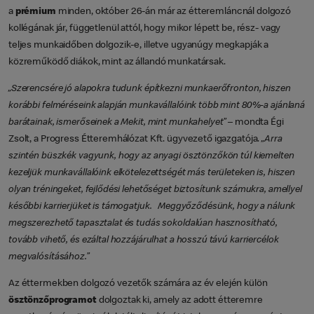
a
prémium
minden, október 26-án már az étteremláncnál dolgozó
kollégának jár, függetlenül attól, hogy mikor lépett be, rész- vagy
teljes munkaidőben dolgozik-e, illetve ugyanúgy megkapják a
közreműködő diákok, mint az állandó munkatársak.
„Szerencsére jó alapokra tudunk építkezni munkaerőfronton, hiszen
korábbi felméréseink alapján munkavállalóink több mint 80%-a ajánlaná
barátainak, ismerőseinek a Mekit, mint munkahelyet”
– mondta Égi
Zsolt, a Progress Étteremhálózat Kft. ügyvezető igazgatója.
„Arra
szintén büszkék vagyunk, hogy az anyagi ösztönzőkön túl kiemelten
kezeljük munkavállalóink elkötelezettségét más területeken is, hiszen
olyan tréningeket, fejlődési lehetőséget biztosítunk számukra, amellyel
későbbi karrierjüket is támogatjuk. Meggyőződésünk, hogy a nálunk
megszerezhető tapasztalat és tudás sokoldalúan hasznosítható,
tovább vihető, és ezáltal hozzájárulhat a hosszú távú karriercélok
megvalósításához.”
Az éttermekben dolgozó vezetők számára az év elején külön
ösztönzőprogramot
dolgoztak ki, amely az adott étteremre