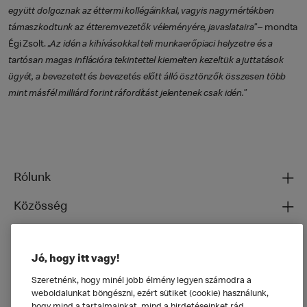
együtt dolgoznak az éttermi kollégáinkkal, vagyis nagymértékben
támaszkodtunk az étteremvezetők véleményére, javaslataira”
– mondta
Égi Zsolt.
„Az idén a kihívásokkal teli munkaerőpiaci helyzetre és a
tartósan magas inflációra tekintettel kiemelten kezeltük a juttatások
ügyét, a bevezetett és bevezetés előtt álló ösztönzők összesen több
mint másfél milliárd forint ráfordítást jelentenek csak idén.”
Rólunk
Közösség
Ételeinkről
Jó, hogy itt vagy!
Általános
Szeretnénk, hogy minél jobb élmény legyen számodra a
weboldalunkat böngészni, ezért sütiket (cookie) használunk,