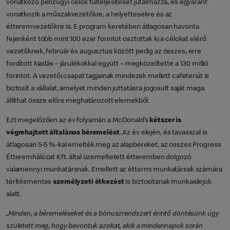
vonatkozó pénzügyi célok túlteljesítését jutalmazza, és egyaránt
vonatkozik a műszakvezetőkre, a helyettesekre és az
étteremvezetőkre is. E program keretében átlagosan havonta
fejenként több mint 100 ezer forintot osztottak ki a célokat elérő
vezetőknek, február és augusztus között pedig az összes, erre
fordított kiadás – járulékokkal együtt – megközelítette a 130 millió
forintot. A vezetői csapat tagjainak mindezek mellett cafeteriát is
biztosít a vállalat, amelyet minden juttatásra jogosult saját maga
állíthat össze előre meghatározott elemekből.
Ezt megelőzően az év folyamán a McDonald’s
kétszer is
végrehajtott általános béremelést
. Az év elején, és tavasszal is
átlagosan 5-5 %-kal emelték meg az alapbéreket, az összes Progress
Étteremhálózat Kft. által üzemeltetett étteremben dolgozó
valamennyi munkatársnak. Emellett az éttermi munkatársak számára
térítésmentes
személyzeti étkezést
is biztosítanak munkaidejük
alatt.
„Minden, a béremeléseket és a bónuszrendszert érintő döntésünk úgy
született meg, hogy bevontuk azokat, akik a mindennapok során