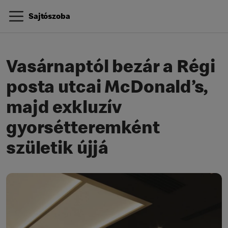
Sajtószoba
Vasárnaptól bezár a Régi
posta utcai McDonald’s,
majd exkluzív
gyorsétteremként
születik újjá