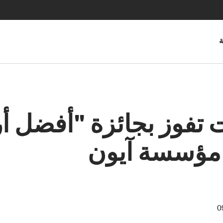
ة
ات تفوز بجائزة "أفضل 
 مؤسسة آيون
0