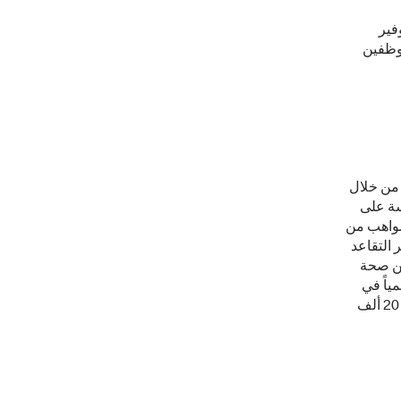
فير
وظفين
من خلال
سة على
مواهب من
 التقاعد
من صحة
ياً في
حلول الموارد البشرية، ولديها أكثر من 30 ألف مهني يعملون على خدمة ما يزيد عن 20 ألف