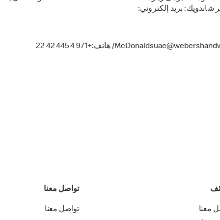
ر شاندويك: بريد إلكتروني:
McDonaldsuae@weber/ هاتف:+971 4 445 42 22
ئف
تواصل معنا
ل معنا
تواصل معنا