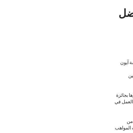
فضل
ة آيون
ين
ت عن فوزها بجائزة
يون" (Aon) لأفضل أرباب العمل في
منذ عام 2009، وتعتبر من
 المواهب