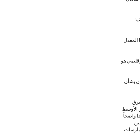
ية
ا المعدل
إقليمي هو
دارة (مقابل 60%) ومتحمسون بشأن
شرق
 الأوسط
ا واضحاً
ين
ممارسات