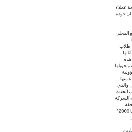
دد
لامة عملاء
مان جودة
ع المحلي
ن طلاب
اتها
الحيوي في يوليو 2011. وتقوم هذه
وتحويلها
سؤولية
ة منها
ل والذي
لب الحدث
لقته الشركة
فقة
أبطال كرة القدم إلى الملعب خلال مباريات فيفا كأس العالم لكرة القدم في "ألمانيا 2006"
من
 الاتصال بـ: كارين