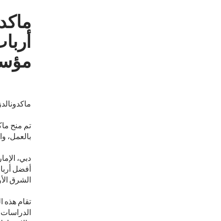
ماكدو
أربا
مؤسس
ماكدونالدز
تم منح ماك
بالعمل، وال
الشرق الأوسط
الدراسات 