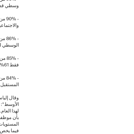
وسطي قدره 79% في الشرق 
- 0%
والاجتماعية
- 6%
الوسطي للمن
- 5%
فقط 61%)
المستقبل (62%
وقال إليا
الأوسط": 
لهذا العام
بأن موظفي
المستويات 
فيما يخص م