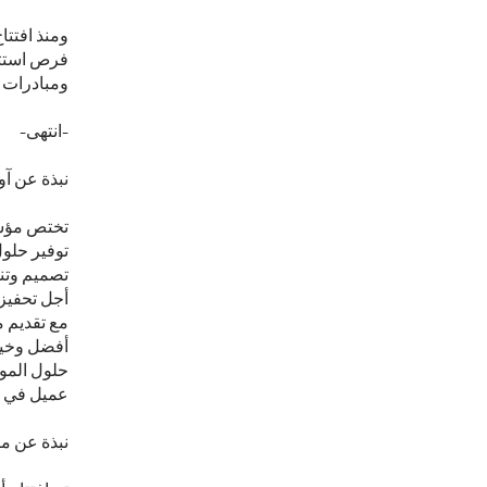
ومنذ افتتا
فرص استثن
ومبادرات 
-انتهى-
نبذة عن آو
تختص مؤسس
توفير حلو
تصميم وتن
أجل تحفيز 
مع تقديم 
أفضل وخيار
عميل في 90 دولة حول العالم.
نبذة عن ما