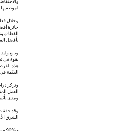
والاحتفاظ 
لموظفيها.
وخلال فعال
جائزة أفض
القطاع. ون
بأفضل المع
وتابع وليد
بقوة في تد
هذه الفرص
القيّمة في 
وتركز درا
العمل المت
ومدى تأثي
وقد حققت 
الشرق الأو
- 0%