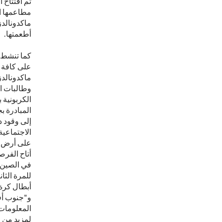
ماكدونالدز
أطعمتها.
كما تنشط م
على كافة ا
ماكدونالدز
وطالبات ال
المبادرة ب
الاجتماعية
على أرض ال
أتاح الفرص
للمرة الثا
المعلومات الرجاء