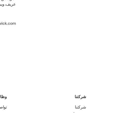
عريف،
ويب
shandwick.com
شركتنا
وظا
شركتنا
تواص