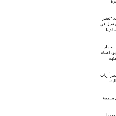
يزة
 "تعتبر
 ثقيل في
 لدينا
استثمار
د اغتنام
متهم
يز أرباب
لية،
ي منطقة
 بمعدل