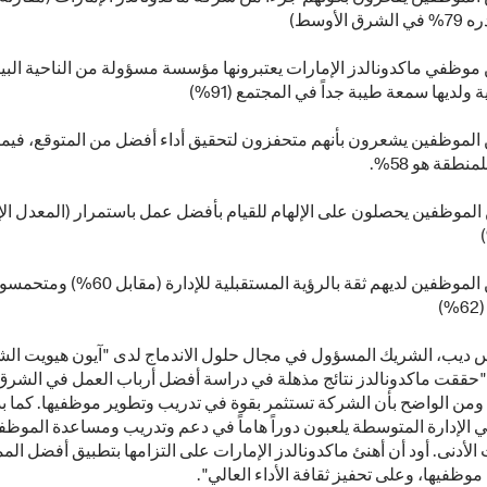
الأوسط)
9 من موظفي ماكدونالدز الإمارات يعتبرونها مؤسسة مسؤولة من الناحية البيئ
 ولديها سمعة طيبة جداً في المجتمع (91%)
8 من الموظفين يشعرون بأنهم متحفزون لتحقيق أداء أفضل من المتوقع، فيم
طقة هو 58%.
8 من الموظفين يحصلون على الإلهام للقيام بأفضل عمل باستمرار (المعدل ال
- 84% من الموظفين لديهم ثقة بالرؤية المستقبلية للإ
)
س ديب، الشريك المسؤول في مجال حلول الاندماج لدى "آيون هيويت ال
"حققت ماكدونالدز نتائج مذهلة في دراسة أفضل أرباب العمل في الشرق
. ومن الواضح بأن الشركة تستثمر بقوة في تدريب وتطوير موظفيها. كما بد
 الإدارة المتوسطة يلعبون دوراً هاماً في دعم وتدريب ومساعدة الموظف
الأدنى. أود أن أهنئ ماكدونالدز الإمارات على التزامها بتطبيق أفضل ال
وظفيها، وعلى تحفيز ثقافة الأداء العالي".