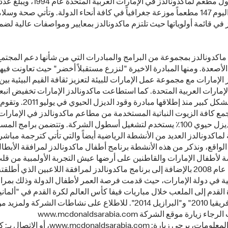
تم افتتاح أول مطعم لماكدونالدز في الإمارات العربية المتحدة عام 1994، ويبلغ ع
مطاعمها اليوم 147 مطعماً موزعة جغرافياً في كافة أنحاء الدولة. وتأتي صحة وس
 في قائمة أولوياتها حيث تلتزم ماكدونالدز بمعايير ومواصفات عالية لض
اكدونالدز بمجموعة من البرامج والمبادرات التي من شأنها دعم المجتم
لأصعدة. ومنها المبادرة الاخيرة "لنزرع مستقبلاً أخضر" حيث تعاونت فيها
 الإمارات مع مجموعة عمل الإمارات للبيئة لتعزيز ثقافة القيم البيئية بي
إمارات العربية المتحدة. كما استطاعت ماكدونالدز الإمارات تخفيض انبعاث
الكربونية بشكل كبير منذ إطلاقها مبادرة وقود الديزل 
جمع كافة الزيوت النباتية المستخدمة من مطاعم ماكدونالدز في الإمارات 
إلى وقود ديزل حيوي 100​​٪ يستخدم لتشغيل أسطول الشركة. وتتضمن برامج الم
 لماكدونالدز العديد من الأنشطة الرياضية أيضاً والتي تأتي كترجمة مباشر
واقع، ونذكر من هذه الأنشطة برنامج أطفال ماكدونالدز لمرافقة الأبطا
ة لأطفال الإمارات والقاطنين على أرضها عيش التجربة الأولمبية من ق
في الصين عام 2008 بالإضافة إلى برنامج ماكدونالدز لمرافقة اللاعبين الذي أط
نية في دولة الإمارات، حيث قدمت فرصة العمر لأطفال الدولة وذلك بمرا
و"جنوب أفريقيا 2010" و"البرازيل 2014". للاطلاع على نشاطات الشركة ولمزيد 
 زيارة موقع الشركة www.mcdonaldsarabia.com
لمزيد من المعلومات، يرجى زيارة: www.mcdonaldsarabia.com، أو