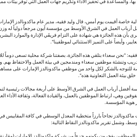
بها، والمساعدة في تحفيز الأداء وتكريم جهات العمل التي توفر بيئات مم
ية خاصة أقيمت يوم أمس، قال وليد فقيه، مدير عام ماكدونالدز الإمارات:
ل أرباب العمل في الشرق الأوسط من مؤسسة آيون مرجعاً دولياً له وزن
رى بأن هذه الجائزة هي شهادة على التزام فريقَي الإدارة والموارد البشرية
ايير، وأيضاً على التميز الاستثنائي لموظفينا".
 فقيه: "نحن سعداء بتلقي هذه الجائزة، بصفتنا شركة محلية تسعى دوماً لل
ريب وتنشئة موظفين سعداء ومندمجين في بيئة العمل والاحتفاظ بهم. ونو
ة للتوجه بالشكر لكل واحد من موظفي ماكدونالدز الإمارات على مساه
خلق بيئة العمل التعاونية هذه".
سة أفضل أرباب العمل في الشرق الأوسط على أربعة مجالات رئيسية لتمي
فوقين وهي، ارتباط الموظفين بالعمل، والقيادة الفعالة، وثقافة الأداء العا
ر هوية المؤسسة.
ماكدونالدز نجاحاً بارزاً متخطية المعدل الوسطي في كافة المقاييس ف
سط، وشمل تقرير ماكدونالدز النقاط التالية:
9 من الموظفين يفخرون بكونهم جزءاً من شركة ماكدونالدز الإمارات (مقارنة