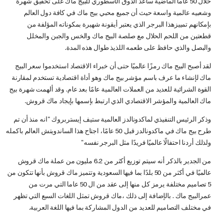
خلال 50 عاما الماضية ساعد الذوق الأسطوري للبيج ماك على تحقيق شهرة
وشعبيه عالمية واسعة حيث أن جميع محبي بيج ماك في كافة دول العالم
بإمكانهم تمييزهذا البرجر الذي يعتبر أيقونة شهيرة بمكوناته المؤلفة من
قطعتين من اللحم الحلال مع صلصة البيج ماك والخس والجبن والمخلل
والبصل والذي حافظ على طعمه اللذيذ طوال هذه المدة.
لقد أصبح البيج ماك رمزًا عالميًا حتى أن خبراء الاقتصاد استخدموا سعر البيج
ماك لإنشاء ما عرف باسم مؤشر بيج ماك وهو أداة اقتصادية تستخدم لمقارنة
القوة الشرائية للعديد من العملات العالمية عامًا بعد عام. وقد ألهمت شهرة بيج
ماك العالمية والمؤشر الاقتصادي الذي ارتبط بإسمها بإيجاد ماك قروش.
وذكر الرئيس التنفيذي لماكدونالدز العالمية ستيف إيستربروك "انه منذ أن تم
طرح بيج ماك في ماكدونالدز قبل 50 عامًا، اجتاح هذا الساندويتش العالم باكمله
ولذلك أردنا احتفالًا عالميًا فريدًا مثل البرجر نفسه"
من الجدير بالذكر أنه سيتم توزيع أكثر من 6.2 مليون من عملة ماك قروش
عالميًا في أكثر من 50 بلدًا بما فيها السعودية وتتميز ماك قروش بأنها تتكون من
5 تصاميم مختلفة يرمز كل منها إلى عقد من ال 50 عاما التي مرت من
عمرالبيج ماك . بالإضافة إلى ذلك ،ماك قروش تمثل اللغات السبع التي تظهر
في مختلف التصاميم للعديد من الدول المشاركة بما فيها اللغة العربية.