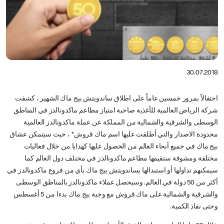
30.07.2018
احتفالاً بمرور خمسين عاماً على اطلاق ساندويتش بيج ماك الشهير ، كشفت
شركة الرياض العالمية للأغذية صاحبة امتياز مطاعم ماكدونالدز في المناطق
الوسطى والشرقية والشمالية من المملكة عن عملة ماكدونالدز العالمية
محدودة الاصدار والتي أطلقت عليها اسم ماك قروش* ، حيث سيتمكن عشاق
بيج ماك في جميع أنحاء العالم من الحصول عليها كهدايا من خلال فعاليات
مختلفة ومشوقة ستقيمها مطاعم ماكدونالدز في مختلف دول العالم كما
سيمكنهم تداولها أو استبدالها بساندويتش بيج ماك بأي من فروع ماكدونالدز في
أكثر من 50 دولة في العالم. وسيحصل عملاء ماكدونالدز بالمناطق الوسطى
والشرقية والشمالية على ماك قروش مع وجبة بيج ماك بدءا من 5 أغسطس
وحتى نفاذ الكمية.