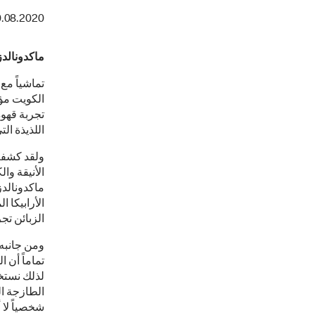
0.08.2020
ماكدونالدز
تماشياً مع
الكويت مؤخ
تجربة قهو
اللذيذة ال
ولقد كشفت 
الأنيقة و
ماكدونالدز
الزبائن ت
ومن جانبه
تماماً أن 
لذلك نستخد
الطازجة ال
شخصياً لا