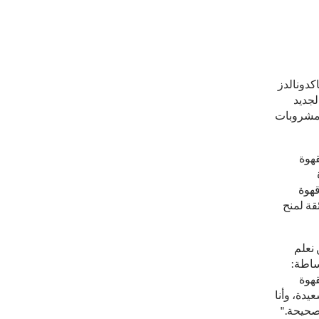
كدونالدز
لجديد
لمشروبات
قهوة
قهوة
اية فائقة لمنح
 نعلم
بساطة:
قهوة
يدة، وأنا
صحيحة."