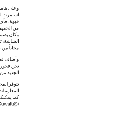
وعلى هامش 
استمرت لمد
قهوة، فأي 
من الجمهو
وكان يضم 
الشاشة، تم
مجاناً من 
وأضاف قطر
نحن فخورون
الجديد من
تتوفر الم
كما يمكنكم
(@McDonaldsKuwait).