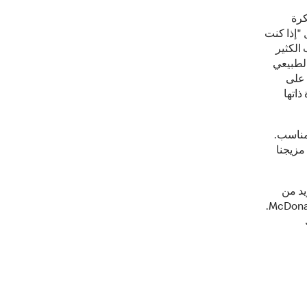
كرة
"إذا كنت
الكثير
لطبيعي
 على
ذاتها
مناسب.
مزيجنا
يد من
المعلومات عن ماك كافيه وعروض القهوة من ماكدونالدز، تفضلوا بزيارة McDonalds.com.