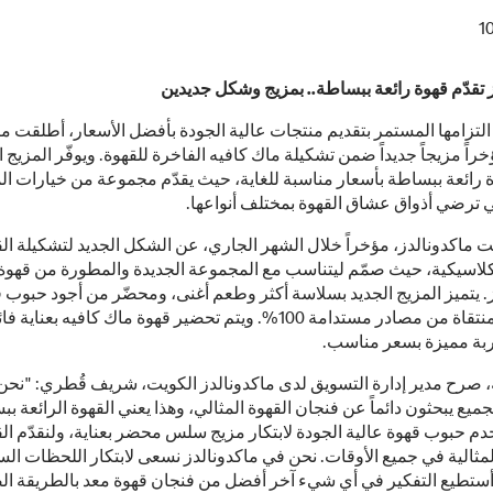
1
 تقدّم قهوة رائعة ببساطة.. بمزيج وشكل جديدين
 التزامها المستمر بتقديم منتجات عالية الجودة بأفضل الأسعار، أطلقت ما
راً مزيجاً جديداً ضمن تشكيلة ماك كافيه الفاخرة للقهوة. ويوفّر المزيج ا
ة رائعة ببساطة بأسعار مناسبة للغاية، حيث يقدّم مجموعة من خيارات ا
تي ترضي أذواق عشاق القهوة بمختلف أنواعها.
ماكدونالدز، مؤخراً خلال الشهر الجاري، عن الشكل الجديد لتشكيلة ال
الكلاسيكية، حيث صمّم ليتناسب مع المجموعة الجديدة والمطورة من قهوة
. يتميز المزيج الجديد بسلاسة أكثر وطعم أغنى، ومحضّر من أجود حبوب 
الأرابيكا المنتقاة من مصادر مستدامة 100%. ويتم تحضير قهوة ماك كافيه بعن
جربة مميزة بسعر مناسب.
، صرح مدير إدارة التسويق لدى ماكدونالدز الكويت، شريف قُطري: "نحن
الجميع يبحثون دائماً عن فنجان القهوة المثالي، وهذا يعني القهوة الرائعة ب
م حبوب قهوة عالية الجودة لابتكار مزيج سلس محضر بعناية، ولنقدّم ال
مثالية في جميع الأوقات. نحن في ماكدونالدز نسعى لابتكار اللحظات السع
 أستطيع التفكير في أي شيء آخر أفضل من فنجان قهوة معد بالطريقة ال