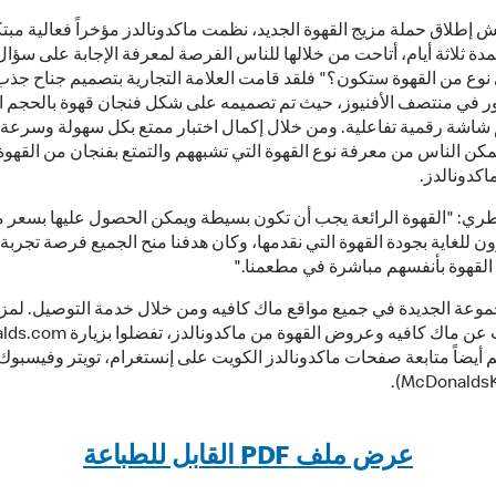
إطلاق حملة مزيج القهوة الجديد، نظمت ماكدونالدز مؤخراً فعالية مبت
ة ثلاثة أيام، أتاحت من خلالها
للناس الفرصة لمعرفة الإجابة على سؤال 
نوع من القهوة ستكون؟" فلقد قامت العلامة التجارية بتصميم جناح جذب 
ر في منتصف الأفنيوز، حيث تم تصميمه على شكل فنجان قهوة بالحجم ا
شاشة رقمية تفاعلية. ومن خلال إكمال اختبار ممتع بكل سهولة وسرعة
كن الناس من معرفة نوع القهوة التي تشبههم والتمتع بفنجان من القهوة 
ماكدونالدز.
ي: "القهوة الرائعة يجب أن تكون بسيطة ويمكن الحصول عليها بسعر 
 للغاية بجودة القهوة التي نقدمها، وكان هدفنا منح الجميع فرصة تجربة 
 القهوة بأنفسهم مباشرة في مطعمنا."
جموعة الجديدة في جميع مواقع ماك كافيه ومن خلال خدمة التوصيل. لمز
 أيضاً متابعة صفحات ماكدونالدز الكويت على إنستغرام، تويتر وفيسبوك
عرض ملف PDF القابل للطباعة