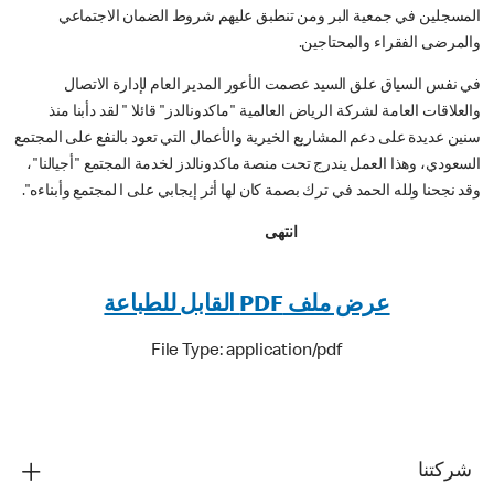
المسجلين في جمعية البر ومن تنطبق عليهم شروط الضمان الاجتماعي
والمرضى الفقراء والمحتاجين.
في نفس السياق علق السيد عصمت الأعور المدير العام لإدارة الاتصال
والعلاقات العامة لشركة الرياض العالمية "ماكدونالدز" قائلا " لقد دأبنا منذ
سنين عديدة على دعم المشاريع الخيرية والأعمال التي تعود بالنفع على المجتمع
السعودي، وهذا العمل يندرج تحت منصة ماكدونالدز لخدمة المجتمع "أجيالنا"،
وقد نجحنا ولله الحمد في ترك بصمة كان لها أثر إيجابي على ا لمجتمع وأبناءه".
انتهى
عرض ملف PDF القابل للطباعة
File Type: application/pdf
شركتنا