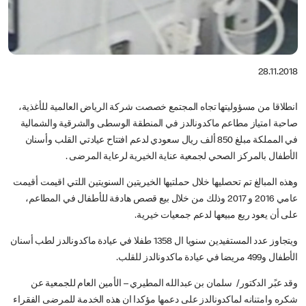
28.11.2018
انطلاقا من مسؤوليتها تجاه المجتمع خصصت شركة الرياض العالمية للأغذية،
صاحبة امتياز مطاعم ماكدونالدز في المنطقة الوسطى والشرقية والشمالية
في المملكة مبلغ 850 ألف ريال سعودي لدعم افتتاح عيادتي القلب وأسنان
الأطفال بالمركز الصحي لجمعية عناية الخيرية لرعاية المرضى .
وهذه المبالغ تم تحصليها خلال حملتيها الخيريتين السنويتين اللتي اقيمت أقيمت
عامي 2016 و 2017 وذلك من خلال بيع قصص هادفة للأطفال في المطاعم،
على أن يعود ريع مبيعها لدعم جمعيات خيرية.
ويتجاوز عدد المستفيدين سنويا ال 1358 طفلا في عيادة ماكدونالدز لطب أسنان
الأطفال و499 مريضا في عيادة ماكدونالدز للقلب.
وقد عبًر الدكتور/ سلمان بن عبدالله المطيري – الأمين العام للجمعية عن
شكره وامتنانه لماكدونالدز على دعمها مؤكدا ان هذه الخدمة للمرضى الفقراء