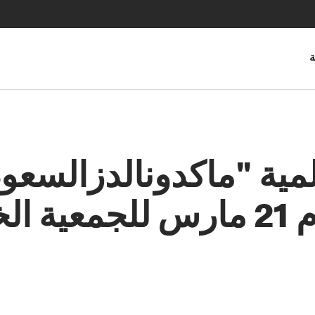
ة
مية "ماكدونالدزالسعود
مبيعات بيج ماك يوم 21 مارس لل