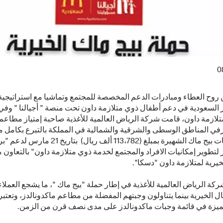
0
ن روح العطاء ومبادرات الدعم المخصصة للمجتمع وتماشيا مع استراتيجية
 السعودية في دعم أطفال ذوي متلازمة داون تحت منصة " أجيالنا " وفي 
تلازمة داون، قامت شركة الرياض العالمية للأغذية صاحبة إمتياز مطاعم
زفي المناطق الوسطى والشرقية والشمالية في المملكة بالتبرع بكامل م
ساندويتشات بيج ماك الشهيرة بمبلغ (113،782 ألف ريال) بتاريخ 21
 لتطوير إمكانيات الافراد والمجتمع لخدمة ذوي متلازمة داون" بالتعاون 
خيرية لمتلازمة داون "دسكا".
ة الرياض العالمية للأغذية في إطار حملة "بيج ماك "، ما يشجع العملا
ل الخيرية بينما يتناولون وجبتهم المفضلة من مطاعم ماكدونالدز، وتعتبر
مميزة في قائمة وجبات ماكدونالدز على مدى نصف قرن من الزمن.