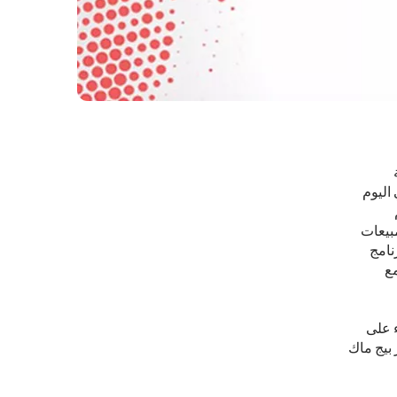
اليوم
بيعات
 مارس لدعم "برنامج
مع
ء على
 بيج ماك