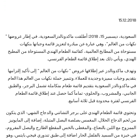
15.12.2018
السعودية، ديسمبر 15، 2018: أطلقت ماكدونالدزالسعودية، في إطار عروضها "
نكهات من العالم"، وهي عبارة عن مبادرة لتعزيز قائمة وجباتها بنكهات
مستوحاة من المطابخ العالمية، كقائمة الطعام الهندي المستوحاة من المطبخ
الهندي، ويأتي ذلك بعد إطلاق قائمة الطعام الفرنسي.
وتهدف ماكدونالدز عبر إطلاقها عروض " نكهات من العالم " إلى تأكيد إلتزامها
بتقديم وجبات مميزة وجديدة للعملاء. وتتميز حملة نكهات من العالم هذا العام
في ماكدونالدز السعودية بتقديم قائمة طعام متكاملة تشمل البرجر، والطبق
الجانبي، والمشروب، والحلوى- تماماً كما حصل عند إطلاق قائمة الطعام
الفرنسي لفترة محدودة قبل ثلاثة أسابيع.
وتحتوي قائمة الطعام الهندي على برجر التشاتني والدجاج الشهي- الذي يتكون
من لحم الدجاج الحلال، المغمس بصلصة البصل المتبلة، إضافة إلى المايونيز
الممزوج مع اللبن بالنعناع، والمغطى بالخس المقطع الطازج والبصل المفروم،
في خبزة من السميد بالفلفل الحار اضافة إلى طبق تندوري فيجي بايتس، وهو