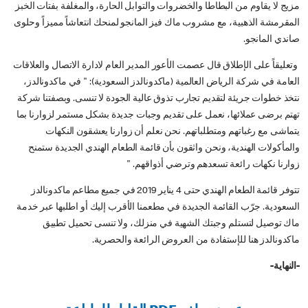
مزيج لا يقاوم من البطاطا والخضروات والتوابل الحارة، والمغلفة بفتات الخبز
المقرمشة الذهبية، مع مشروب ماك فيز المانجو لمنحك انتعاشاً مميزاً وحلوى
صاندي المانجو.
وتعليقاً على الإطلاق قال عصمت الأعور المدير العام لادارة الاتصال والعلاقات
العامة في شركة الرياض العالمية (ماكدونالدز السعودية): " في ماكدونالدز،
نتخذ خطوات جريئة لتقديم تجارب تذوق عالية الجودة لا تنسى. وبصفتنا شركة
تهتم برضى عملائها، نعمل على تقديم وجبات جديدة بشكل مستمر لزوارنا بما
يتماشى مع رغباتهم ومتطلباتهم. نحن نعلم أن زوارنا يعشقون النكهات
والمأكولات الهندية، ونحن واثقون بأن قائمة الطعام الهندي الجديدة ستمنح
زوارنا نكهات رائعة تسعدهم وترضي أذواقهم. "
تتوفر قائمة الطعام الهندي حتى 4 يناير 2019 في جميع مطاعم ماكدونالدز
السعودية. جرّب القائمة الجديدة في مطعمنا الأقرب إليك أو اطلبها عبر خدمة
ماك توصيل لتستلم وجبتك الشهية في منزلك، ولا تنسى تحميل تطبيق
ماكدونالدز هنا للإستفادة من العروض الرائعة والحصرية.
-النهاية-