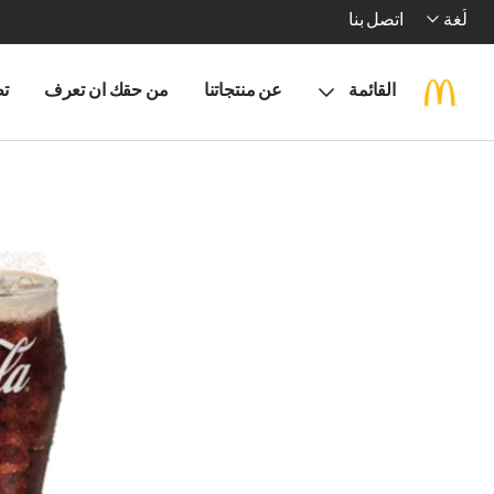
لُغة
اتصل بنا
القائمة
عن منتجاتنا
من حقك ان تعرف
تط