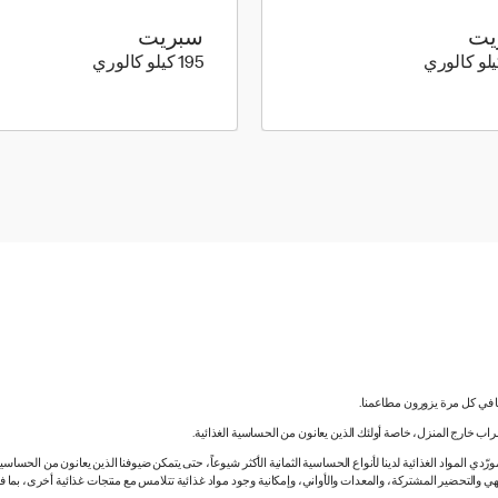
يت
سبريت
137 كيلو سعرة حرارية
195 كيلو سعرة حرارية
195 كيلو كالوري
نا في كل مرة يزورون مطاعمنا.
لشراب خارج المنزل، خاصة أولئك الذين يعانون من الحساسية الغذائية.
دي المواد الغذائية لدينا لأنواع الحساسية الثمانية الأكثر شيوعاً، حتى يتمكن ضيوفنا الذين يعانون من الحساس
ي والتحضير المشتركة، والمعدات والأواني، وإمكانية وجود مواد غذائية تتلامس مع منتجات غذائية أخرى، بما