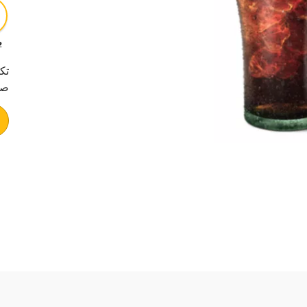
12 
تك
صغ