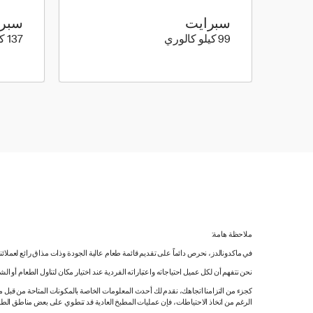
سبرايت
سبر
99 كيلو سعرة حرارية
99 كيلو كالوري
137 كيلو كالوري
ملاحظة هامة:
في ماكدونالدز، نحرص دائماً على تقديم قائمة طعام عالية الجودة وذات مذاق رائع لعملائ
نحن نتفهم أن لكل عميل احتياجاته واعتباراته الفردية عند اختيار مكان لتناول الطعام أو ا
كجزء من التزامنا اتجاهك، نقدم لك أحدث المعلومات الخاصة بالمكونات المتاحة من قبل مورّ
الرغم من اتخاذ الاحتياطات، فإن عمليات المطبخ العادية قد تنطوي على بعض مناطق الطه