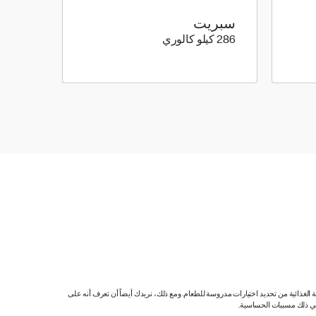
سبريت
286 كيلو سعرة حرارية
286 كيلو كالوري
ية الغذائية من تحديد اختيارات مدروسة للطعام. ومع ذلك، نريدك أيضاً أن تعرف أنه على
 في ذلك مسببات الحساسية.