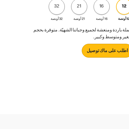
32
21
16
12
أونصة
16 أونصة
21 أونصة
32 أونصة
ملة باردة ومنعشة لجميع وجباتنا الشهيّة. متوفرة بحجم
ير ومتوسط وكبير.
اطلب على ماك توصيل