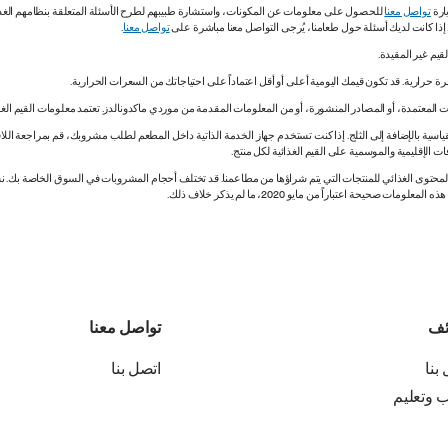
ارة
تواصل معنا
للحصول على معلومات عن المكونات، واستشارة طبيبهم لطرح الأسئلة المتعلقة بنظامهم الغذائي.
. إذا كانت لديك أسئلة حول طعامنا، يُرجى التواصل معنا مباشرة على
تواصل معنا
.
 المعتمدة، أو المصادر المنشورة، أو من المعلومات المقدمة من موردي ماكدونالدز. تعتمد معلومات القيم الغذ
اسية بالإضافة إلى الثلج. إذا كنت تستخدم جهاز الخدمة الذاتية داخل المطعم لطلب مشروبك، قم بمراجعة اللاف
ات الإقليمية والموسمية على القيم الغذائية لكل منتج.
ي المحتوى الغذائي للمنتجات التي يتم شراؤها من مطاعمنا. قد تختلف أحجام المشروبات في السوق الخاصة ب
ة اعتباراً من مايو 2020، ما لم يذكر خلاف ذلك.
ئف
تواصل معنا
بنا
اتصل بنا
ب وتعليم