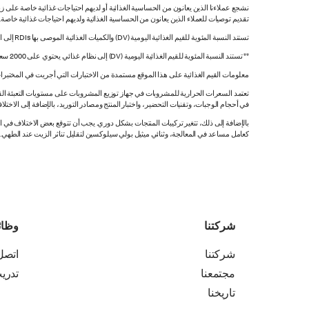
نشجع عملاءنا الذين يعانون من الحساسية الغذائية أو لديهم احتياجات غذائية خاصة على زي
تقديم توصيات للعملاء الذين يعانون من الحساسية الغذائية ولديهم احتياجات غذائية خاصة
تستند النسبة المئوية للقيم الغذائية اليومية (DV) والكميات الغذائية الموصى بها RDIs إلى القيم غير المقيدة.
** تستند النسبة المئوية للقيم الغذائية اليومية (DV) إلى نظام غذائي يحتوي على 2000 سعرة حرارية. قد تكون قيمك اليومية أعلى أو أقل اعتماداً على احتياجاتك من السعرات الحرارية.
معلومات القيم الغذائية على هذا الموقع مستمدة من الاختبارات التي أجريت في المختبرات
تعتمد السعرات الحرارية للمشروبات في جهاز توزيع المشروبات على مستويات التعبئة القي
في أحجام الوجبات، وتقنيات التحضير، واختبار المنتج ومصادر التوريد، بالإضافة إلى الاختلاف
بالإضافة إلى ذلك، تتغير تركيبات المنتجات بشكل دوري. يجب أن تتوقع بعض الاختلاف ف
كعامل مساعد في المعالجة، وثنائي ميثيل بولي سيلوكسين لتقليل تناثر الزيت عند الطهي. هذه المعلومات صحيح
شركتنا
وظا
شركتنا
اتصل 
مجتمعنا
تدري
تاريخنا