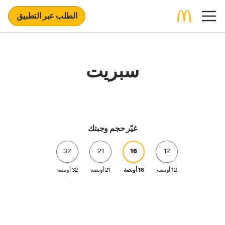
الطلب عبر التطبيق
سبريت
غيّر حجم وجبتك
32
21
16
12
12 أونصة
16 أونصة
21 أونصة
32 أونصة