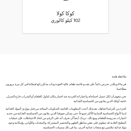
كوكا كولا
102 كيلو سعرة حرارية
102 كيلو كالوري
ملاحظة هامة:
في ماكدونالدز، نحرص دائماً على تقديم قائمة طعام عالية الجودة وذات مذاق رائع لعملائنا في كل مرة يزورون
مطاعمنا.
نحن نتفهم أن لكل عميل احتياجاته واعتباراته الفردية عند اختيار مكان لتناول الطعام أو الشراب خارج المنزل،
خاصة أولئك الذين يعانون من الحساسية الغذائية.
كجزء من التزامنا اتجاهك، نقدم لك أحدث المعلومات الخاصة بالمكونات المتاحة من قبل مورّدي المواد الغذائية
لدينا لأنواع الحساسية الثمانية الأكثر شيوعاً، حتى يتمكن ضيوفنا الذين يعانون من الحساسية الغذائية من تحديد
اختيارات مدروسة للطعام. ومع ذلك، نريدك أيضاً أن تعرف أنه على الرغم من اتخاذ الاحتياطات، فإن عمليات
المطبخ العادية قد تنطوي على بعض مناطق الطهي والتحضير المشتركة، والمعدات والأواني، وإمكانية وجود
مواد غذائية تتلامس مع منتجات غذائية أخرى، بما في ذلك مسببات الحساسية.