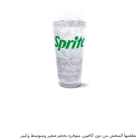
بطعمها المنعش من دون كافيين. متوفرة بحجم صغير ومتوسط وكبير.