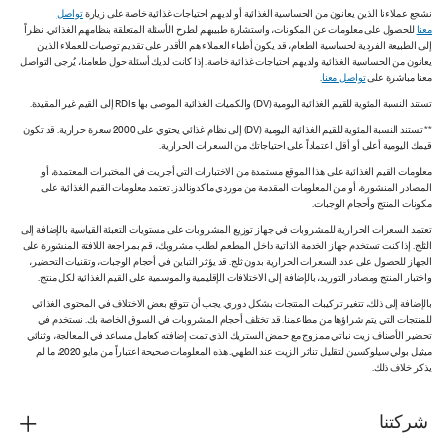
نشجع عملاءنا الذين يعانون من الحساسية الغذائية أو لديهم احتياجات غذائية خاصة على زيارة
تواصل
معنا
للحصول على معلومات عن المكونات، واستشارة طبيبهم لطرح الأسئلة المتعلقة بنظامهم الغذائي. نظراً
إلى الطبيعة الفردية لحساسية الطعام، قد يكون أطباء العملاء هم الأقدر على تقديم توصيات للعملاء الذين
يعانون من الحساسية الغذائية ولديهم احتياجات غذائية خاصة. إذا كانت لديك أسئلة حول طعامنا، يُرجى التواصل
معنا مباشرة على
تواصل معنا
.
تستند النسبة المئوية للقيم الغذائية اليومية (DV) والكميات الغذائية الموصى بها RDIs إلى القيم غير المقيدة.
** تستند النسبة المئوية للقيم الغذائية اليومية (DV) إلى نظام غذائي يحتوي على 2000 سعرة حرارية. قد تكون
قيمك اليومية أعلى أو أقل اعتماداً على احتياجاتك من السعرات الحرارية.
معلومات القيم الغذائية على هذا الموقع مستمدة من الاختبارات التي أجريت في المختبرات المعتمدة، أو
المصادر المنشورة، أو من المعلومات المقدمة من موردي ماكدونالدز. تعتمد معلومات القيم الغذائية على
مكونات المنتج وأحجام الوجبات.
تعتمد السعرات الحرارية للمشروبات في جهاز توزيع المشروبات على مستويات التعبئة القياسية بالإضافة إلى
الثلج. إذا كنت تستخدم جهاز الخدمة الذاتية داخل المطعم لطلب مشروبك، قم بمراجعة اللافتة المنشورة على
الجهاز للحصول على عدد السعرات الحرارية بدون ثلج. قد يؤثر التباين في أحجام الوجبات، وتقنيات التحضير،
واختبار المنتج ومصادر التوريد، بالإضافة إلى الاختلافات الإقليمية والموسمية على القيم الغذائية لكل منتج.
بالإضافة إلى ذلك، تتغير تركيبات المنتجات بشكل دوري. يجب أن تتوقع بعض الاختلاف في المحتوى الغذائي
للمنتجات التي يتم شراؤها من مطاعمنا. قد تختلف أحجام المشروبات في السوق الخاصة بك. نستخدم في
تحضير الأصناف زيت نباتي ممزوج مع حمض الستريك الذي تمت إضافته كعامل مساعد في المعالجة، وثنائي
ميثيل بولي سيلوكسين لتقليل تناثر الزيت عند الطهي. هذه المعلومات صحيحة اعتباراً من مايو 2020، ما لم
يذكر خلاف ذلك.
شركتنا