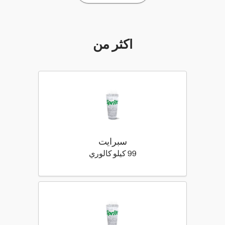
أكثر من
سبرايت
99 كيلو سعرة حرارية
99 كيلو كالوري