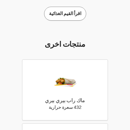
اقرأ القيم الغذائية
منتجات اخرى
ماك راب بيري بيري
432 كيلو سعرة حرارية
432 سعرة حرارية