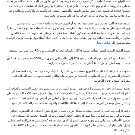
لدينا لأنواع الحساسية الثمانية الأكثر شيوعاً، حتى يتمكن ضيوفنا الذين يعانون من الحساسية الغذائية من تحديد
اختيارات مدروسة للطعام. ومع ذلك، نريدك أيضاً أن تعرف أنه على الرغم من اتخاذ الاحتياطات، فإن عمليات
المطبخ العادية قد تنطوي على بعض مناطق الطهي والتحضير المشتركة، والمعدات والأواني، وإمكانية وجود
مواد غذائية تتلامس مع منتجات غذائية أخرى، بما في ذلك مسببات الحساسية.
نشجع عملاءنا الذين يعانون من الحساسية الغذائية أو لديهم احتياجات غذائية خاصة على زيارة
تواصل
معنا
للحصول على معلومات عن المكونات، واستشارة طبيبهم لطرح الأسئلة المتعلقة بنظامهم الغذائي. نظراً
إلى الطبيعة الفردية لحساسية الطعام، قد يكون أطباء العملاء هم الأقدر على تقديم توصيات للعملاء الذين
يعانون من الحساسية الغذائية ولديهم احتياجات غذائية خاصة. إذا كانت لديك أسئلة حول طعامنا، يُرجى التواصل
معنا مباشرة على
تواصل معنا
.
تستند النسبة المئوية للقيم الغذائية اليومية (DV) والكميات الغذائية الموصى بها RDIs إلى القيم غير المقيدة.
**
تستند النسبة المئوية للقيم الغذائية اليومية (DV) إلى نظام غذائي يحتوي على 2000 سعرة حرارية. قد تكون
قيمك اليومية أعلى أو أقل اعتماداً على احتياجاتك من السعرات الحرارية.
معلومات القيم الغذائية على هذا الموقع مستمدة من الاختبارات التي أجريت في المختبرات المعتمدة، أو
المصادر المنشورة، أو من المعلومات المقدمة من موردي ماكدونالدز. تعتمد معلومات القيم الغذائية على
مكونات المنتج وأحجام الوجبات.
تعتمد السعرات الحرارية للمشروبات في جهاز توزيع المشروبات على مستويات التعبئة القياسية بالإضافة إلى
الثلج. إذا كنت تستخدم جهاز الخدمة الذاتية داخل المطعم لطلب مشروبك، قم بمراجعة اللافتة المنشورة على
الجهاز للحصول على عدد السعرات الحرارية بدون ثلج. قد يؤثر التباين في أحجام الوجبات، وتقنيات التحضير،
واختبار المنتج ومصادر التوريد، بالإضافة إلى الاختلافات الإقليمية والموسمية على القيم الغذائية لكل منتج.
بالإضافة إلى ذلك، تتغير تركيبات المنتجات بشكل دوري. يجب أن تتوقع بعض الاختلاف في المحتوى الغذائي
للمنتجات التي يتم شراؤها من مطاعمنا. قد تختلف أحجام المشروبات في السوق الخاصة بك. نستخدم في
تحضير الأصناف زيت نباتي ممزوج مع حمض الستريك الذي تمت إضافته كعامل مساعد في المعالجة، وثنائي
ميثيل بولي سيلوكسين لتقليل تناثر الزيت عند الطهي. هذه المعلومات صحيحة اعتباراً من مايو 2020، ما لم
يذكر خلاف ذلك.