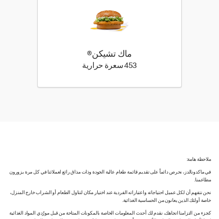
ماك تشيكن®
453 كيلو سعرة حرارية
453 سعرة حرارية
ملاحظة هامة:
في ماكدونالدز، نحرص دائماً على تقديم قائمة طعام عالية الجودة وذات مذاق رائع لعملائنا في كل مرة يزورون
مطاعمنا.
نحن نتفهم أن لكل عميل احتياجاته واعتباراته الفردية عند اختيار مكان لتناول الطعام أو الشراب خارج المنزل،
خاصة أولئك الذين يعانون من الحساسية الغذائية.
كجزء من التزامنا اتجاهك، نقدم لك أحدث المعلومات الخاصة بالمكونات المتاحة من قبل مورّدي المواد الغذائية