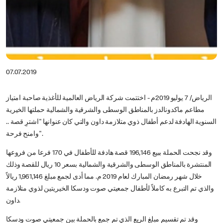
07.07.2019
الرياض/ 7 يوليو 2019م - اختتمت شركة الرياض العالمية للأغذية صاحبة امتياز
مطاعم ماكدونالدز بالمناطق الوسطى والشرقية والشمالية حملتها الخيرية
السنوية الهادفة لدعم أطفال ذوي متلازمة داون والتي كان عنوانها "اشترِ قصة ..
وامنح فرحة".
وقد نجحت الحملة ببيع 196,146 قصة هادفة للأطفال في 170 فرعا من فروعها
المنتشرة بالمناطق الوسطى والشرقية والشمالية بسعر 10 ريال للقصة وذلك
خلال شهر رمضان المبارك لعام 2019 م. مما أدى لجمع مبلغ 1,961,146 ريالاً
والذي تم التبرع به كاملاً لأطفال جمعيتي صوت ودسكا الخيريتين لذوي متلازمة
داون.
وقد تم تقسيم مبلغ الريع الذي تم جمع بالحملة بين جمعيتي صوت ودسكا