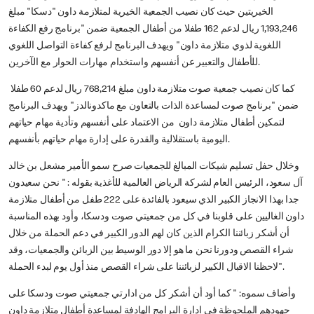
الخيريتين حيث كان نصيب الجمعية الخيرية لمتلازمة داون "دسكا" مبلغ
1,193,246 ريال لدعم 162 طفلا من أطفال الجمعية ضمن "برنامج رفع الكفاءة
اللغوية لذوي متلازمة داون" ويهدف البرنامج لرفع كفاءة التواصل اللغوي
للأطفال والتعبير عن أنفسهم واستخدام مهارات الحوار مع الآخرين.
كما كان نصيب جمعية صوت متلازمة داون مبلغ 768,214 ريال لدعم 60 طفلا
ضمن "برنامج صوت لمساعدة الذات بالتعاون مع ماكدونالدز" ويهدف البرنامج
لتمكين أطفال متلازمة داون من الاعتماد على أنفسهم وتأدية مهام حياتهم
اليومية باستقلالية والقدرة على إدارة مهام حياتهم بأنفسهم.
وخلال حفل تسليم شيكات المبالغ للجمعيات صرح سمو الأمير مشعل بن خالد
آل سعود، الرئيس العام لشركة الرياض العالمية للأغذية بقوله : " نحن سعيدون
جدا بهذا الانجاز الكبير الذي سيعود بالفائدة على 222 طفل من أطفال متلازمة
داون الغاليين على قلوبنا في كل من جمعيتي صوت ودسكا، وأود بهذه المناسبة
أن أشكر زبائننا الكرام الذين كان لهم الدور الكبير في دعم الحملة من خلال
شراء القصص ودورنا نحن ما هو إلا دور الوسيط بين الزبائن والجمعيات، وقد
لاحظنا الاقبال الكبير لزبائننا على شراء القصص منذ أول يوم لبدء الحملة".
وأضاف سموه: " كما أود أن أشكر كل من ادارتي جمعيتي صوت ودسكا على
جهودهم الملحوظة في ادارة البرامج الهادفة لمساعدة أطفال متلازمة داون