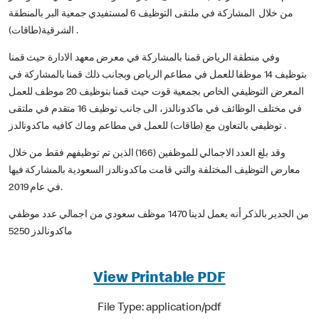
من خلال المشاركة في ملتقى التوظيف 6 لمستفيدي جمعية البر بالمنطقة
الشرقية(طاقات) .
وفي منطقة الرياض قمنا بالمشاركة في معرض معهد الادارة حيث قمنا
بتوظيف 14 موظفا للعمل في مطاعم الرياض وبجانب ذلك قمنا بالمشاركة في
المعرض التوظيفي الخاص بجمعية قوت حيث قمنا بتوظيف 20 موظف للعمل
في مختلف الوظائف في ماكدونالدز، الى جانب توظيف 16 متقدم في ملتقى
توظيفي بالتعاون مع (طاقات) للعمل في مطاعم وماك كافيه ماكدونالدز .
وقد بلغ العدد الاجمالي للموظفين (166) الذين تم توظيفهم فقط من خلال
معارض التوظيف المختلفة والتي قامت ماكدونالدز السعودية بالمشاركة فيها
في عام 2019.
من الجدير بالذكر أنه يعمل لدينا 1470 موظف سعودي من اجمالي عدد موظفي
ماكدونالدز 5250
View Printable PDF
File Type: application/pdf