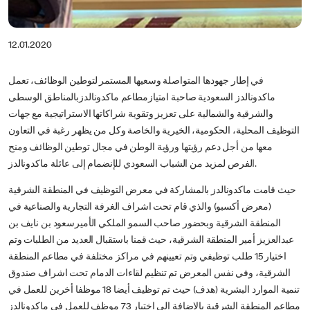
12.01.2020
في إطار جهودها المتواصلة وسعيها المستمر لتوطين الوظائف، تعمل
ماكدونالدز السعودية صاحبة امتيازمطاعم ماكدونالدزبالمناطق الوسطى
والشرقية والشمالية على تعزيز وتقوية شراكاتها الاستراتيجية مع جهات
التوظيف المحلية، الحكومية، الخيرية والخاصة وكل من يظهر رغبة في التعاون
معها من أجل دعم رؤيتها ورؤية الوطن في مجال توطين الوظائف ومنح
الفرص لمزيد من الشباب السعودي للإنضمام إلى عائلة ماكدونالدز.
حيث قامت ماكدونالدز بالمشاركة في معرض التوظيف في المنطقة الشرقية
(معرض أكسبو) والذي قام تحت اشراف الغرفة التجارية والصناعية في
المنطقة الشرقية وبحضور صاحب السمو الملكي الأميرسعود بن نايف بن
عبدالعزيز أمير المنطقة الشرقية، حيث قمنا باستقبال العديد من الطلبات وتم
اختيار 15 طلب توظيفي وتم تعيينهم في مراكز مختلفة في مطاعم المنطقة
الشرقية، وفي نفس المعرض تم تنظيم لقاءات الدمام تحت اشراف صندوق
تنمية الموارد البشرية (هدف) حيث تم توظيف أيضا 18 موظفا أخرين للعمل في
مطاعم المنطقة الشرقية بالاضافة الى اختيار 73 موظف للعمل في ماكدونالدز