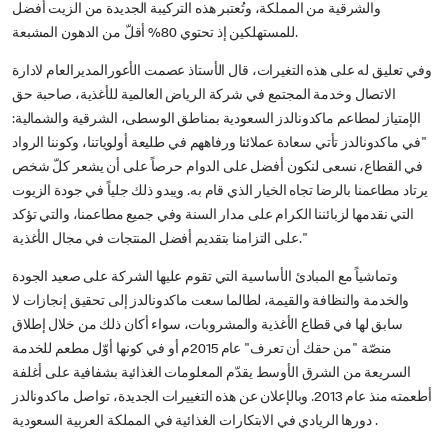
والشرقية من المملكة، وتُعتبر هذه التركيبة الجديدة من الزيت أفضل
للمستهلكين إذ تحتوي 80% أقلّ من الدهون المشبعة.
وفي تعليق له على هذه التغيرات، قال الأستاذ عصمت الأعورالمديرالعام لادارة
الاتصال وخدمة المجتمع في شركة الرياض العالمية للأغذية، صاحبة حق
الإمتياز لمطاعم ماكدونالدز السعودية بمناطق الوسطى، الشرقية والشمالية:
"في ماكدونالدز تأتي سعادة عملائنا ورفاههم في طليعة أولوياتنا، وكوننا الرواد
في القطاع، نسعى لنكون أفضل على الدوام حرصاً على أن يشعر كلّ شخص
يرتاد مطاعمنا بالرضا تجاه الخيار الذي قام به. ويبدو ذلك جلياً في جودة الزيوت
التي نقدمها لزبائننا الكرام على مدار السنة وفي جميع مطاعمنا، والتي تؤكد
على التزامنا بتقديم أفضل المنتجات في مجال الأغذية."
وتماشياً مع المبادئ الأساسية التي تقوم عليها الشركة على صعيد الجودة
والخدمة والنظافة والقيمة، لطالما سعت ماكدونالدز إلى تحقيق إنجازات لا
سابق لها في قطاع الأغذية والمشروبات، سواء أكان ذلك من خلال إطلاق
منصّة "من حقك أن تعرف" عام 2015م أو في كونها أوّل مطعم للخدمة
السريعة من الشرق الأوسط يقدّم المعلومات الغذائية بشفافية على أغلفة
أطعمته منذ عام 2013. وبالإعلان عن هذه التغييرات الجديدة، تواصل ماكدونالدز
دورها الريادي في الابتكارات الغذائية في المملكة العربية السعودية .