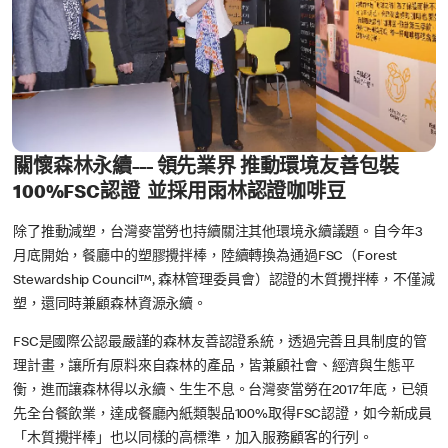
關懷森林永續--- 領先業界 推動環境友善包裝
100%FSC認證 並採用雨林認證咖啡豆
除了推動減塑，台灣麥當勞也持續關注其他環境永續議題。自今年3
月底開始，餐廳中的塑膠攪拌棒，陸續轉換為通過FSC（Forest
Stewardship Council™, 森林管理委員會）認證的木質攪拌棒，不僅減
塑，還同時兼顧森林資源永續。
FSC是國際公認最嚴謹的森林友善認證系統，透過完善且具制度的管
理計畫，讓所有原料來自森林的產品，皆兼顧社會、經濟與生態平
衡，進而讓森林得以永續、生生不息。台灣麥當勞在2017年底，已領
先全台餐飲業，達成餐廳內紙類製品100%取得FSC認證，如今新成員
「木質攪拌棒」也以同樣的高標準，加入服務顧客的行列。