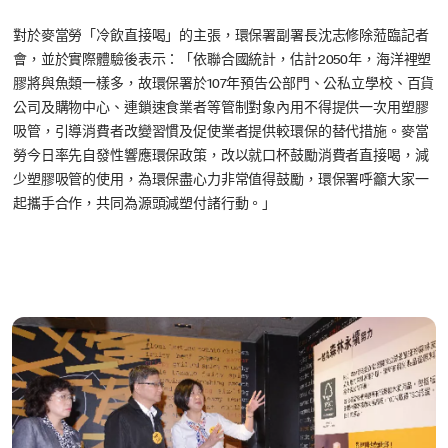
對於麥當勞「冷飲直接喝」的主張，環保署副署長沈志修除蒞臨記者
會，並於實際體驗後表示：「依聯合國統計，估計2050年，海洋裡塑
膠將與魚類一樣多，故環保署於107年預告公部門、公私立學校、百貨
公司及購物中心、連鎖速食業者等管制對象內用不得提供一次用塑膠
吸管，引導消費者改變習慣及促使業者提供較環保的替代措施。麥當
勞今日率先自發性響應環保政策，改以就口杯鼓勵消費者直接喝，減
少塑膠吸管的使用，為環保盡心力非常值得鼓勵，環保署呼籲大家一
起攜手合作，共同為源頭減塑付諸行動。」