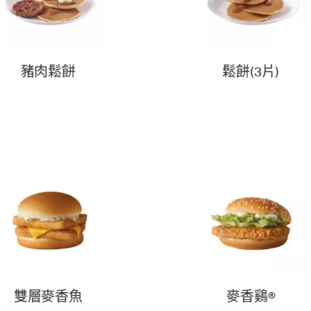
豬肉鬆餅
鬆餅(3片)
雙層麥香魚
麥香鷄®