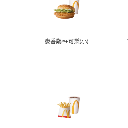
麥香鷄®+可樂(小)