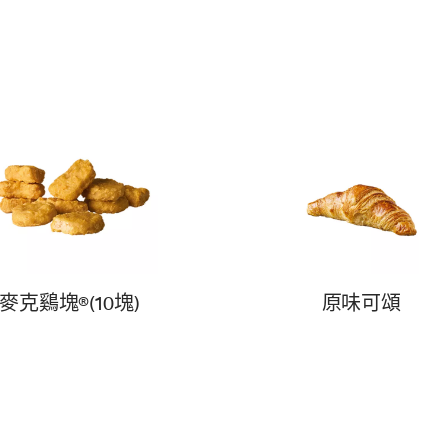
麥克鷄塊®(10塊)
原味可頌