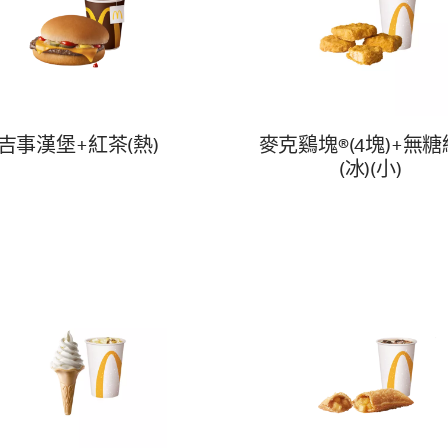
吉事漢堡+紅茶(熱)
麥克鷄塊®(4塊)+無
(冰)(小)