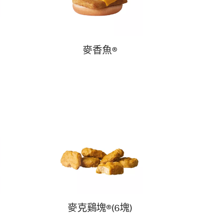
麥香魚®
麥克鷄塊®(6塊)