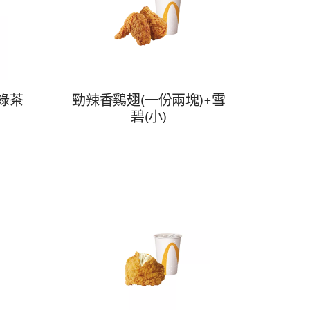
糖綠茶
勁辣香鷄翅(一份兩塊)+雪
碧(小)