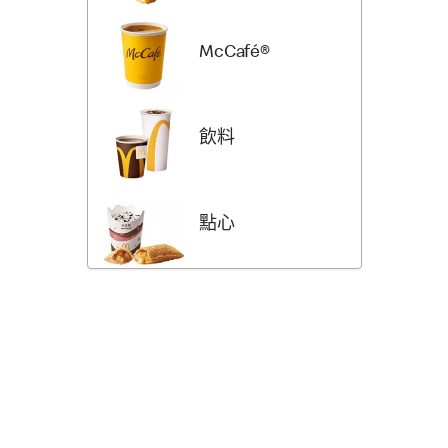
McCafé®
飲料
點心