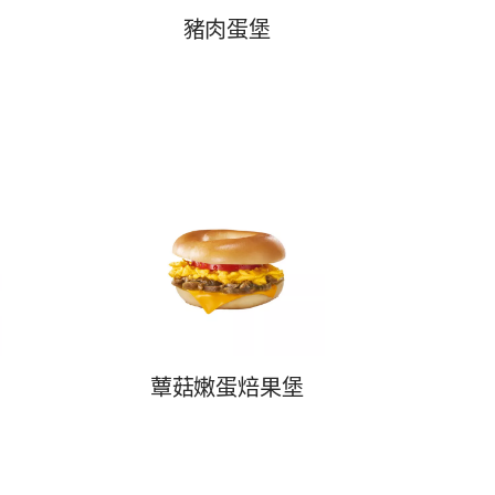
豬肉蛋堡
蕈菇嫩蛋焙果堡