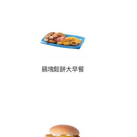
鷄塊鬆餅大早餐