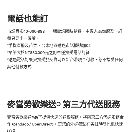
電話也能訂
市話直撥40-666-888，一通電話隨時點餐，由專人為你服務，訂
餐只要出一張嘴。
*手機直撥及苗栗、台東地區透過市話播請加02
*單筆大於NT$30,000元之訂單僅接受電話訂餐
*透過電話訂餐只接受於交貨時以新台幣現金付款，恕不接受任何
其他付款方式。
麥當勞歡樂送® 第三方代送服務
麥當勞歡樂送®為了提供快速的送餐服務，將與第三方代送服務合
作 (pandago / Uber Direct)，讓您的外送餐點在尖峰時間也能快速
送達