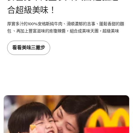
合超級美味！
厚實多汁的100%安格斯純牛肉、滑順濃郁的吉事、蓬鬆香甜的麵
包 、再加上豐富滋味的肯瓊辣醬，組合成美味天團，超級美味
看看美味三撇步