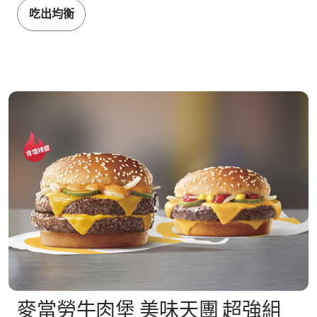
吃出均衡
麥當勞牛肉堡 美味天團 超強組