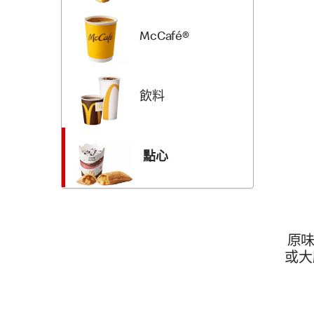
McCafé®
飲料
點心
原味
或大