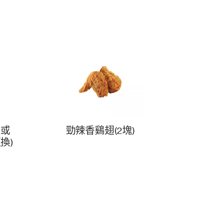
腿或
勁辣香鷄翅(2塊)
換)