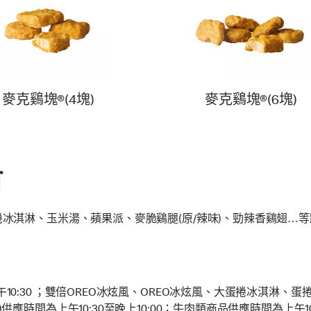
麥克鷄塊®(4塊)
麥克鷄塊®(6塊)
有
冰淇淋、玉米湯、蘋果派、麥脆鷄腿(原/辣味)、勁辣香鷄翅…
10:30 ；雙倍OREO冰炫風、OREO冰炫風、大蛋捲冰淇淋、蛋捲
應時間為上午10:30至晚上10:00；牛肉類商品供應時間為上午10:3