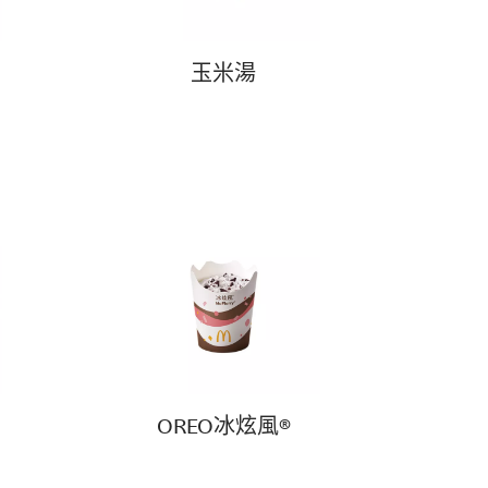
玉米湯
OREO冰炫風®