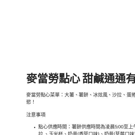
麥當勞點心 甜鹹通通
麥當勞點心菜單：大薯、薯餅、冰炫風、沙拉、蛋捲
慾！
注意事項
點心供應時間：薯餅供應時間為凌晨5:00至上午
拉 、玉米杯、奶昔(香草口味)、奶昔(草莓口味)供