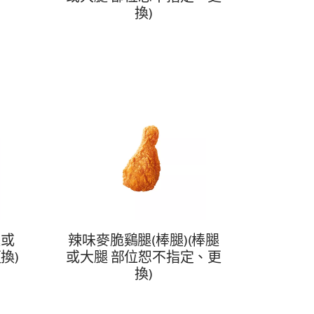
換)
腿或
辣味麥脆鷄腿(棒腿)(棒腿
換)
或大腿 部位恕不指定、更
換)