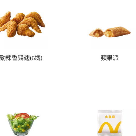
勁辣香鷄翅(6塊)
蘋果派