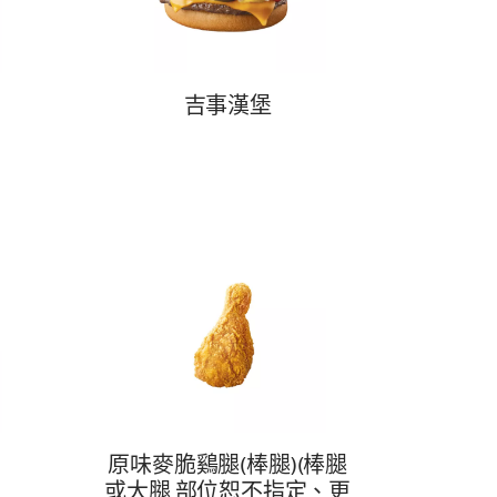
吉事漢堡
原味麥脆鷄腿(棒腿)(棒腿
或大腿 部位恕不指定、更