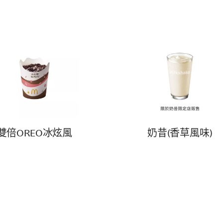
雙倍OREO冰炫風
奶昔(香草風味)