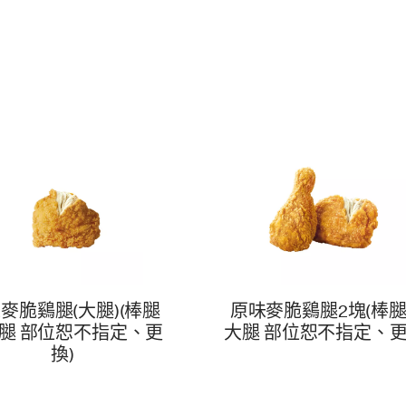
麥脆鷄腿(大腿)(棒腿
原味麥脆鷄腿2塊(棒
腿 部位恕不指定、更
大腿 部位恕不指定、更
換)