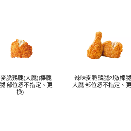
麥脆鷄腿(大腿)(棒腿
辣味麥脆鷄腿2塊(棒
腿 部位恕不指定、更
大腿 部位恕不指定、更
換)