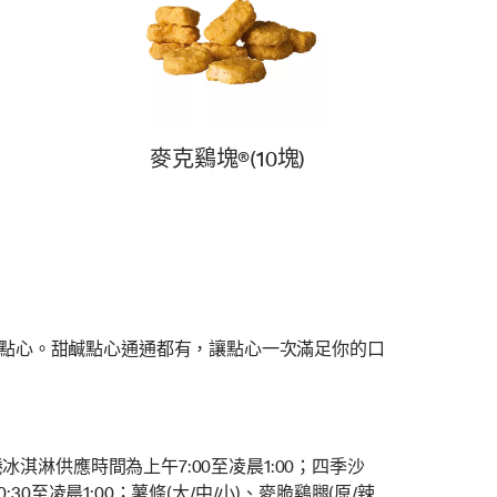
麥克鷄塊®(10塊)
等點心。甜鹹點心通通都有，讓點心一次滿足你的口
冰淇淋供應時間為上午7:00至凌晨1:00；四季沙
0至凌晨1:00；薯條(大/中/小)、麥脆鷄腿(原/辣