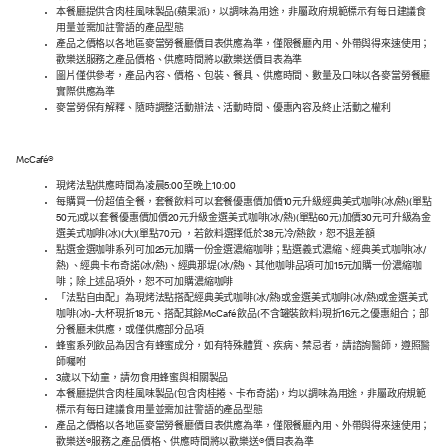
本餐廳提供含肉桂風味製品(蘋果派)，以調味為用途，非屬政府規範標示有每日建議食
用量並需加註警語的產品型態
產品之價格以各地區麥當勞餐廳價目表供應為準，僅限餐廳內用、外帶與得來速使用；
歡樂送服務之產品價格、供應時間將以歡樂送價目表為準
圖片僅供參考，產品內容、價格、包裝、餐具、供應時間、數量及口味以各麥當勞餐廳
實際供應為準
麥當勞保有解釋、隨時調整活動辦法、活動時間、優惠內容及終止活動之權利
McCafé®
現烤法點供應時間為凌晨5:00至晚上10:00
每購買一份超值全餐，套餐飲料可以套餐優惠價加價10元升級經典美式咖啡(冰/熱)(單點
50元)或以套餐優惠價加價20元升級金選美式咖啡(冰/熱)(單點60元)加價30元可升級為金
選美式咖啡(冰)(大)(單點70元) ，若飲料選擇低於38元冷/熱飲，恕不退差額
點選金選咖啡系列可加25元加購一份金選濃縮咖啡；點選義式濃縮、經典美式咖啡(冰/
熱) 、經典卡布奇諾(冰/熱)、經典那堤(冰/熱)、其他咖啡品項可加15元加購一份濃縮咖
啡；除上述品項外，恕不可加購濃縮咖啡
「法點自由配」為現烤法點搭配經典美式咖啡(冰/熱)或金選美式咖啡(冰/熱)或金選美式
咖啡(冰)-大杯現折18元、搭配其餘McCafé 飲品(不含罐裝飲料)現折16元之優惠組合；部
分餐廳未供應，或僅供應部分品項
蜂蜜系列飲品為因含有蜂蜜成分，如有特殊體質、疾病、禁忌者，請諮詢醫師，遵照醫
師囑咐
3歲以下幼童，請勿食用蜂蜜與相關製品
本餐廳提供含肉桂風味製品(包含肉桂捲、卡布奇諾)，均以調味為用途，非屬政府規範
標示有每日建議食用量並需加註警語的產品型態
產品之價格以各地區麥當勞餐廳價目表供應為準，僅限餐廳內用、外帶與得來速使用；
歡樂送®服務之產品價格、供應時間將以歡樂送®價目表為準