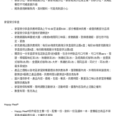
藜麥沙拉、藜麥辣脆鷄沙拉、藜麥烤鷄沙拉、藜麥鱈魚沙拉為主餐，四季沙拉、清爽配
餐恕不可補差額升級
鱈魚使用鮮嫩魚肉，真材實料，可能有刺請小心
麥當勞分享盒
麥當勞分享盒供應時間為上午10:30至凌晨5:00；部分餐廳未供應，或僅供應部分品項
麥當勞分享盒不適用於歡樂送®
麥脆鷄腿為棒腿或大腿，2塊或6塊限同口味裝；麥脆鷄腿、勁辣香鷄翅，部位恕不指
定、更換
麥克鷄塊沾醬供應規則：每份20塊麥克鷄塊分享盒提供沾醬4盒；每份30塊麥克鷄塊分
享盒提供沾醬6盒；每份鷄塊鷄腿分享盒提供沾醬2盒
購買任一分享盒即享指定飲品買1送1優惠，包含中杯飲品可口可樂 、可口可樂zero、雪
碧、檸檬風味紅茶(冰)、無糖綠茶(冰)、無糖紅茶(冰)，及經典美式咖啡(冰/熱)、金選美
式咖啡(冰/熱)、金選美式咖啡(冰)-大杯、焦糖奶茶(冰)；限同品項、同尺寸、同冰/熱，
最多買5送5
產品之價格以各地區麥當勞餐廳價目表供應為準，僅限餐廳內用、外帶與得來速使用；
歡樂送®服務之產品價格、供應時間以歡樂送®價目表為準
圖片僅供參考，產品內容、價格、包裝、餐具、供應時間、數量及口味以各麥當勞餐廳
實際供應為準
麥當勞保有解釋、隨時調整活動辦法、活動時間、優惠內容及終止活動之權利
數量有限，售完為止
Happy Meal®
Happy Meal®四件組含主餐一份、配餐一份、飲料一份及讀本一本，套餐組合商品不得
更換或補差價升級，主餐恕不單點