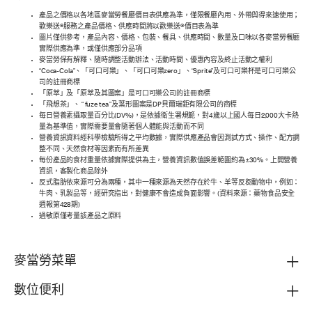
產品之價格以各地區麥當勞餐廳價目表供應為準，僅限餐廳內用、外帶與得來速使用；
歡樂送®服務之產品價格、供應時間將以歡樂送®價目表為準
圖片僅供參考，產品內容、價格、包裝、餐具、供應時間、數量及口味以各麥當勞餐廳
實際供應為準，或僅供應部分品項
麥當勞保有解釋、隨時調整活動辦法、活動時間、優惠內容及終止活動之權利
“Coca-Cola”、「可口可樂」、「可口可樂zero」、“Sprite”及可口可樂杯是可口可樂公
司的註冊商標
「原萃」及「原萃及其圖案」是可口可樂公司的註冊商標
「飛想茶」、 “ fuze tea ”及葉形圖案是DP貝爾瑞鉅有限公司的商標
每日營養素攝取量百分比(DV%)，是依據衛生署規範，對4歲以上國人每日2,000大卡熱
量為基準值，實際需要量會隨著個人體能與活動而不同
營養資訊資料經科學檢驗所得之平均數據，實際供應產品會因測試方式、操作、配方調
整不同、天然食材等因素而有所差異
每份產品的食材重量依據實際提供為主，營養資訊數值誤差範圍約為±30%。上開營養
資訊，客製化商品除外
反式脂肪依來源可分為兩種，其中一種來源為天然存在於牛、羊等反芻動物中，例如：
牛肉、乳製品等，經研究指出，對健康不會造成負面影響。(資料來源：藥物食品安全
週報第428期)
過敏原僅考量該產品之原料
麥當勞菜單
數位便利