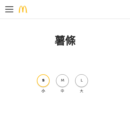
薯條
S
M
L
小
中
大