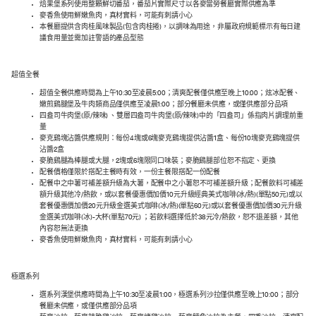
焙果堡系列使用整顆鮮切番茄，番茄片實際尺寸以各麥當勞餐廳實際供應為準
麥香魚使用鮮嫩魚肉，真材實料，可能有刺請小心
本餐廳提供含肉桂風味製品(包含肉桂捲)，以調味為用途，非屬政府規範標示有每日建
議食用量並需加註警語的產品型態
超值全餐
超值全餐供應時間為上午10:30至凌晨5:00；清爽配餐僅供應至晚上10:00；炫冰配餐、
嫩煎鷄腿堡及牛肉類商品僅供應至凌晨1:00；部分餐廳未供應，或僅供應部分品項
四盎司牛肉堡(原/辣味) 、雙層四盎司牛肉堡(原/辣味)中的「四盎司」係指肉片調理前重
量
麥克鷄塊沾醬供應規則：每份4塊或6塊麥克鷄塊提供沾醬1盒、每份10塊麥克鷄塊提供
沾醬2盒
麥脆鷄腿為棒腿或大腿，2塊或6塊限同口味裝；麥脆鷄腿部位恕不指定、更換
配餐價格僅限於搭配主餐時有效，一份主餐限搭配一份配餐
配餐中之中薯可補差額升級為大薯，配餐中之小薯恕不可補差額升級；配餐飲料可補差
額升級其他冷/熱飲，或以套餐優惠價加價10元升級經典美式咖啡(冰/熱)(單點50元)或以
套餐優惠價加價20元升級金選美式咖啡(冰/熱)(單點60元)或以套餐優惠價加價30元升級
金選美式咖啡(冰)-大杯(單點70元) ；若飲料選擇低於38元冷/熱飲，恕不退差額，其他
內容恕無法更換
麥香魚使用鮮嫩魚肉，真材實料，可能有刺請小心
極選系列
選系列漢堡供應時間為上午10:30至凌晨1:00，極選系列沙拉僅供應至晚上10:00；部分
餐廳未供應，或僅供應部分品項