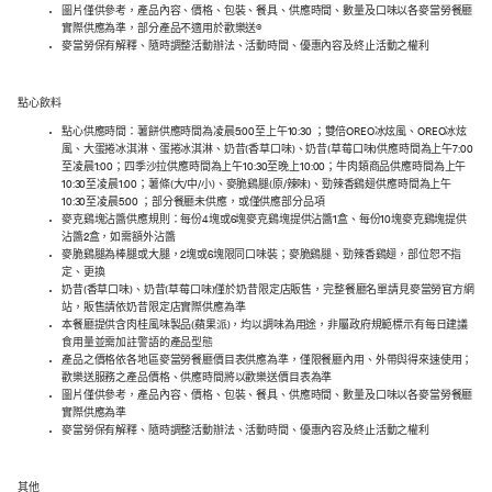
圖片僅供參考，產品內容、價格、包裝、餐具、供應時間、數量及口味以各麥當勞餐廳
實際供應為準，部分產品不適用於歡樂送®
麥當勞保有解釋、隨時調整活動辦法、活動時間、優惠內容及終止活動之權利
點心飲料
點心供應時間：薯餅供應時間為凌晨5:00至上午10:30 ；雙倍OREO冰炫風、OREO冰炫
風、大蛋捲冰淇淋、蛋捲冰淇淋、奶昔(香草口味)、奶昔(草莓口味)供應時間為上午7:00
至凌晨1:00；四季沙拉供應時間為上午10:30至晚上10:00；牛肉類商品供應時間為上午
10:30至凌晨1:00；薯條(大/中/小)、麥脆鷄腿(原/辣味)、勁辣香鷄翅供應時間為上午
10:30至凌晨5:00 ；部分餐廳未供應，或僅供應部分品項
麥克鷄塊沾醬供應規則：每份4塊或6塊麥克鷄塊提供沾醬1盒、每份10塊麥克鷄塊提供
沾醬2盒，如需額外沾醬
麥脆鷄腿為棒腿或大腿，2塊或6塊限同口味裝；麥脆鷄腿、勁辣香鷄翅，部位恕不指
定、更換
奶昔(香草口味)、奶昔(草莓口味)僅於奶昔限定店販售，完整餐廳名單請見麥當勞官方網
站，販售請依奶昔限定店實際供應為準
本餐廳提供含肉桂風味製品(蘋果派)，均以調味為用途，非屬政府規範標示有每日建議
食用量並需加註警語的產品型態
產品之價格依各地區麥當勞餐廳價目表供應為準，僅限餐廳內用、外帶與得來速使用；
歡樂送服務之產品價格、供應時間將以歡樂送價目表為準
圖片僅供參考，產品內容、價格、包裝、餐具、供應時間、數量及口味以各麥當勞餐廳
實際供應為準
麥當勞保有解釋、隨時調整活動辦法、活動時間、優惠內容及終止活動之權利
其他