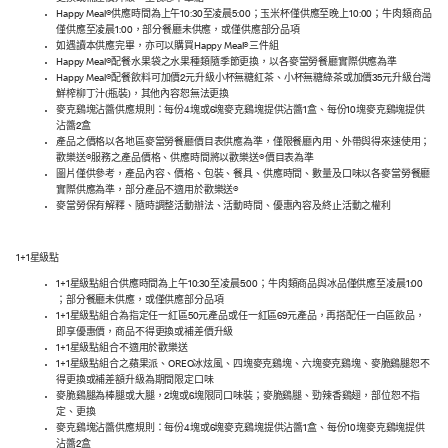
Happy Meal®供應時間為上午10:30至凌晨5:00；玉米杯僅供應至晚上10:00；牛肉類商品
僅供應至凌晨1:00，部分餐廳未供應，或僅供應部分品項
如遇讀本供應完畢，亦可以購買Happy Meal®三件組
Happy Meal®配餐水果袋之水果種類隨季節更換，以各麥當勞餐廳實際供應為準
Happy Meal®配餐飲料可加價2元升級小杯無糖紅茶、小杯無糖綠茶或加價35元升級台灣
鮮榨柳丁汁(瓶裝)，其他內容恕無法更換
麥克鷄塊沾醬供應規則：每份4塊或6塊麥克鷄塊提供沾醬1盒、每份10塊麥克鷄塊提供
沾醬2盒
產品之價格以各地區麥當勞餐廳價目表供應為準，僅限餐廳內用、外帶與得來速使用；
歡樂送®服務之產品價格、供應時間將以歡樂送®價目表為準
圖片僅供參考，產品內容、價格、包裝、餐具、供應時間、數量及口味以各麥當勞餐廳
實際供應為準，部分產品不適用於歡樂送®
麥當勞保有解釋、隨時調整活動辦法、活動時間、優惠內容及終止活動之權利
1+1星級點
1+1星級點組合供應時間為上午10:30至凌晨5:00；牛肉類商品與冰品僅供應至凌晨1:00
；部分餐廳未供應，或僅供應部分品項
1+1星級點組合為指定任一紅區50元產品或任一紅區69元產品，再搭配任一白區飲品，
即享優惠價，商品不得更換或補差價升級
1+1星級點組合不適用於歡樂送
1+1星級點組合之蘋果派、OREO冰炫風、四塊麥克鷄塊、六塊麥克鷄塊、麥脆鷄腿恕不
得更換或補差額升級為期間限定口味
麥脆鷄腿為棒腿或大腿，2塊或6塊限同口味裝；麥脆鷄腿、勁辣香鷄翅，部位恕不指
定、更換
麥克鷄塊沾醬供應規則：每份4塊或6塊麥克鷄塊提供沾醬1盒、每份10塊麥克鷄塊提供
沾醬2盒