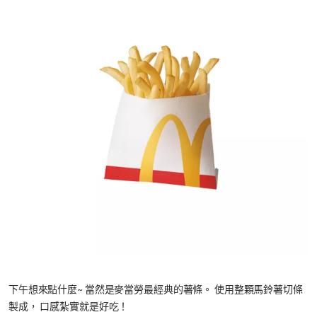
下午想來點什麼~ 當然是麥當勞最經典的薯條。 使用整顆馬鈴薯切條
製成， 口感紮實就是好吃！