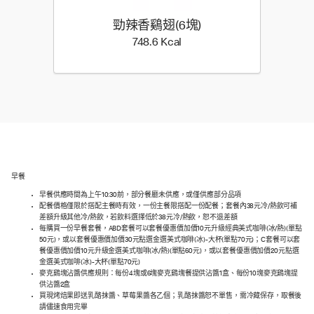
勁辣香鷄翅(6塊)
748.6 Kilocalorie
748.6 Kcal
早餐
早餐供應時間為上午10:30前，部分餐廳未供應，或僅供應部分品項
配餐價格僅限於搭配主餐時有效，一份主餐限搭配一份配餐；套餐內38元冷/熱飲可補
差額升級其他冷/熱飲，若飲料選擇低於38元冷/熱飲，恕不退差額
每購買一份早餐套餐，ABD套餐可以套餐優惠價加價10元升級經典美式咖啡(冰/熱)(單點
50元)，或以套餐優惠價加價30元點選金選美式咖啡(冰)-大杯(單點70元)；C套餐可以套
餐優惠價加價10元升級金選美式咖啡(冰/熱)(單點60元)，或以套餐優惠價加價20元點選
金選美式咖啡(冰)-大杯(單點70元)
麥克鷄塊沾醬供應規則：每份4塊或6塊麥克鷄塊餐提供沾醬1盒、每份10塊麥克鷄塊提
供沾醬2盒
買現烤焙果即送乳酪抹醬、草莓果醬各乙個；乳酪抹醬恕不單售，需冷藏保存，取餐後
請儘速食用完畢