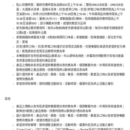
點心供應時間：薯餅供應時間為凌晨5:00至上午10:30 ；雙倍OREO冰炫風、OREO冰炫
風、大蛋捲冰淇淋、蛋捲冰淇淋、奶昔(香草口味)、奶昔(草莓口味)供應時間為上午7:00
至凌晨1:00；四季沙拉供應時間為上午10:30至晚上10:00；牛肉類商品供應時間為上午
10:30至凌晨1:00；薯條(大/中/小)、麥脆鷄腿(原/辣味)、勁辣香鷄翅供應時間為上午
10:30至凌晨5:00 ；部分餐廳未供應，或僅供應部分品項
麥克鷄塊沾醬供應規則：每份4塊或6塊麥克鷄塊提供沾醬1盒、每份10塊麥克鷄塊提供
沾醬2盒，如需額外沾醬
麥脆鷄腿為棒腿或大腿，2塊或6塊限同口味裝；麥脆鷄腿、勁辣香鷄翅，部位恕不指
定、更換
奶昔(香草口味)、奶昔(草莓口味)僅於奶昔限定店販售，完整餐廳名單請見麥當勞官方網
站，販售請依奶昔限定店實際供應為準
本餐廳提供含肉桂風味製品(蘋果派)，均以調味為用途，非屬政府規範標示有每日建議
食用量並需加註警語的產品型態
產品之價格依各地區麥當勞餐廳價目表供應為準，僅限餐廳內用、外帶與得來速使用；
歡樂送服務之產品價格、供應時間將以歡樂送價目表為準
圖片僅供參考，產品內容、價格、包裝、餐具、供應時間、數量及口味以各麥當勞餐廳
實際供應為準
麥當勞保有解釋、隨時調整活動辦法、活動時間、優惠內容及終止活動之權利
其他
產品之價格以各地區麥當勞餐廳價目表供應為準，僅限餐廳內用、外帶與得來速使用；
歡樂送®服務之產品價格、供應時間將以歡樂送®價目表為準
圖片僅供參考，產品內容、價格、包裝、餐具、供應時間、數量及口味以各麥當勞餐廳
實際供應為準，或僅供應部分品項
麥當勞保有解釋、隨時調整活動辦法、活動時間、優惠內容及終止活動之權利