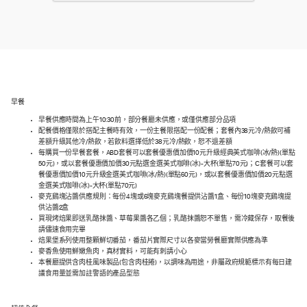
早餐
早餐供應時間為上午10:30前，部分餐廳未供應，或僅供應部分品項
配餐價格僅限於搭配主餐時有效，一份主餐限搭配一份配餐；套餐內38元冷/熱飲可補
差額升級其他冷/熱飲，若飲料選擇低於38元冷/熱飲，恕不退差額
每購買一份早餐套餐，ABD套餐可以套餐優惠價加價10元升級經典美式咖啡(冰/熱)(單點
50元)，或以套餐優惠價加價30元點選金選美式咖啡(冰)-大杯(單點70元)；C套餐可以套
餐優惠價加價10元升級金選美式咖啡(冰/熱)(單點60元)，或以套餐優惠價加價20元點選
金選美式咖啡(冰)-大杯(單點70元)
麥克鷄塊沾醬供應規則：每份4塊或6塊麥克鷄塊餐提供沾醬1盒、每份10塊麥克鷄塊提
供沾醬2盒
買現烤焙果即送乳酪抹醬、草莓果醬各乙個；乳酪抹醬恕不單售，需冷藏保存，取餐後
請儘速食用完畢
焙果堡系列使用整顆鮮切番茄，番茄片實際尺寸以各麥當勞餐廳實際供應為準
麥香魚使用鮮嫩魚肉，真材實料，可能有刺請小心
本餐廳提供含肉桂風味製品(包含肉桂捲)，以調味為用途，非屬政府規範標示有每日建
議食用量並需加註警語的產品型態