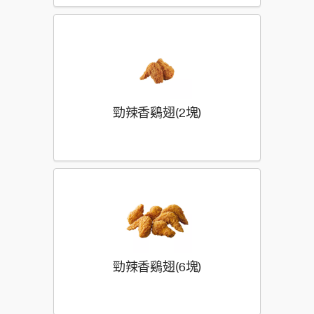
勁辣香鷄翅(2塊)
勁辣香鷄翅(6塊)