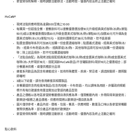
麥當勞保有解釋、隨時調整活動辦法、活動時間、優惠內容及終止活動之權利
McCafé®
現烤法點供應時間為凌晨5:00至晚上10:00
每購買一份超值全餐，套餐飲料可以套餐優惠價加價10元升級經典美式咖啡(冰/熱)(單點
50元)或以套餐優惠價加價20元升級金選美式咖啡(冰/熱)(單點60元)加價30元可升級為金
選美式咖啡(冰)(大)(單點70元) ，若飲料選擇低於38元冷/熱飲，恕不退差額
點選金選咖啡系列可加25元加購一份金選濃縮咖啡；點選義式濃縮、經典美式咖啡(冰/
熱) 、經典卡布奇諾(冰/熱)、經典那堤(冰/熱)、其他咖啡品項可加15元加購一份濃縮咖
啡；除上述品項外，恕不可加購濃縮咖啡
「法點自由配」為現烤法點搭配經典美式咖啡(冰/熱)或金選美式咖啡(冰/熱)或金選美式
咖啡(冰)-大杯現折18元、搭配其餘McCafé 飲品(不含罐裝飲料)現折16元之優惠組合；部
分餐廳未供應，或僅供應部分品項
蜂蜜系列飲品為因含有蜂蜜成分，如有特殊體質、疾病、禁忌者，請諮詢醫師，遵照醫
師囑咐
3歲以下幼童，請勿食用蜂蜜與相關製品
本餐廳提供含肉桂風味製品(包含肉桂捲、卡布奇諾)，均以調味為用途，非屬政府規範
標示有每日建議食用量並需加註警語的產品型態
產品之價格以各地區麥當勞餐廳價目表供應為準，僅限餐廳內用、外帶與得來速使用；
歡樂送®服務之產品價格、供應時間將以歡樂送®價目表為準
圖片僅供參考，產品內容、價格、包裝、餐具、供應時間、數量及口味以各麥當勞餐廳
實際供應為準，部分產品不適用於歡樂送®
麥當勞保有解釋、隨時調整活動辦法、活動時間、優惠內容及終止活動之權利
點心飲料