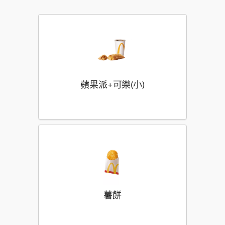
蘋果派+可樂(小)
薯餅