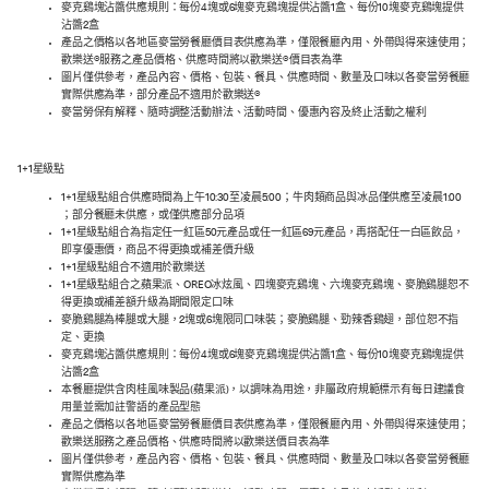
麥克鷄塊沾醬供應規則：每份4塊或6塊麥克鷄塊提供沾醬1盒、每份10塊麥克鷄塊提供
沾醬2盒
產品之價格以各地區麥當勞餐廳價目表供應為準，僅限餐廳內用、外帶與得來速使用；
歡樂送®服務之產品價格、供應時間將以歡樂送®價目表為準
圖片僅供參考，產品內容、價格、包裝、餐具、供應時間、數量及口味以各麥當勞餐廳
實際供應為準，部分產品不適用於歡樂送®
麥當勞保有解釋、隨時調整活動辦法、活動時間、優惠內容及終止活動之權利
1+1星級點
1+1星級點組合供應時間為上午10:30至凌晨5:00；牛肉類商品與冰品僅供應至凌晨1:00
；部分餐廳未供應，或僅供應部分品項
1+1星級點組合為指定任一紅區50元產品或任一紅區69元產品，再搭配任一白區飲品，
即享優惠價，商品不得更換或補差價升級
1+1星級點組合不適用於歡樂送
1+1星級點組合之蘋果派、OREO冰炫風、四塊麥克鷄塊、六塊麥克鷄塊、麥脆鷄腿恕不
得更換或補差額升級為期間限定口味
麥脆鷄腿為棒腿或大腿，2塊或6塊限同口味裝；麥脆鷄腿、勁辣香鷄翅，部位恕不指
定、更換
麥克鷄塊沾醬供應規則：每份4塊或6塊麥克鷄塊提供沾醬1盒、每份10塊麥克鷄塊提供
沾醬2盒
本餐廳提供含肉桂風味製品(蘋果派)，以調味為用途，非屬政府規範標示有每日建議食
用量並需加註警語的產品型態
產品之價格以各地區麥當勞餐廳價目表供應為準，僅限餐廳內用、外帶與得來速使用；
歡樂送服務之產品價格、供應時間將以歡樂送價目表為準
圖片僅供參考，產品內容、價格、包裝、餐具、供應時間、數量及口味以各麥當勞餐廳
實際供應為準