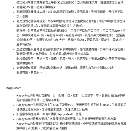
麥當勞分享盒供應時間為上午10:30至凌晨5:00；部分餐廳未供應，或僅供應部分品項
麥當勞分享盒不適用於歡樂送®
麥脆鷄腿為棒腿或大腿，2塊或6塊限同口味裝；麥脆鷄腿、勁辣香鷄翅，部位恕不指
定、更換
麥克鷄塊沾醬供應規則：每份20塊麥克鷄塊分享盒提供沾醬4盒；每份30塊麥克鷄塊分
享盒提供沾醬6盒；每份鷄塊鷄腿分享盒提供沾醬2盒
購買任一分享盒即享指定飲品買1送1優惠，包含中杯飲品可口可樂 、可口可樂zero、雪
碧、檸檬風味紅茶(冰)、無糖綠茶(冰)、無糖紅茶(冰)，及經典美式咖啡(冰/熱)、金選美
式咖啡(冰/熱)、金選美式咖啡(冰)-大杯、焦糖奶茶(冰)；限同品項、同尺寸、同冰/熱，
最多買5送5
產品之價格以各地區麥當勞餐廳價目表供應為準，僅限餐廳內用、外帶與得來速使用；
歡樂送®服務之產品價格、供應時間以歡樂送®價目表為準
圖片僅供參考，產品內容、價格、包裝、餐具、供應時間、數量及口味以各麥當勞餐廳
實際供應為準
麥當勞保有解釋、隨時調整活動辦法、活動時間、優惠內容及終止活動之權利
數量有限，售完為止
Happy Meal®
Happy Meal®四件組含主餐一份、配餐一份、飲料一份及讀本一本，套餐組合商品不得
更換或補差價升級，主餐恕不單點
Happy Meal®供應時間為上午10:30至凌晨5:00；玉米杯僅供應至晚上10:00；牛肉類商品
僅供應至凌晨1:00，部分餐廳未供應，或僅供應部分品項
如遇讀本供應完畢，亦可以購買Happy Meal®三件組
Happy Meal®配餐水果袋之水果種類隨季節更換，以各麥當勞餐廳實際供應為準
Happy Meal®配餐飲料可加價2元升級小杯無糖紅茶、小杯無糖綠茶或加價35元升級台灣
鮮榨柳丁汁(瓶裝)，其他內容恕無法更換