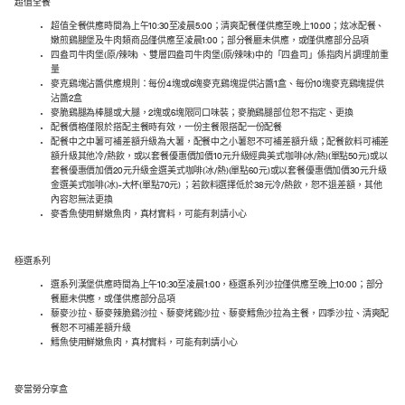
超值全餐
超值全餐供應時間為上午10:30至凌晨5:00；清爽配餐僅供應至晚上10:00；炫冰配餐、
嫩煎鷄腿堡及牛肉類商品僅供應至凌晨1:00；部分餐廳未供應，或僅供應部分品項
四盎司牛肉堡(原/辣味) 、雙層四盎司牛肉堡(原/辣味)中的「四盎司」係指肉片調理前重
量
麥克鷄塊沾醬供應規則：每份4塊或6塊麥克鷄塊提供沾醬1盒、每份10塊麥克鷄塊提供
沾醬2盒
麥脆鷄腿為棒腿或大腿，2塊或6塊限同口味裝；麥脆鷄腿部位恕不指定、更換
配餐價格僅限於搭配主餐時有效，一份主餐限搭配一份配餐
配餐中之中薯可補差額升級為大薯，配餐中之小薯恕不可補差額升級；配餐飲料可補差
額升級其他冷/熱飲，或以套餐優惠價加價10元升級經典美式咖啡(冰/熱)(單點50元)或以
套餐優惠價加價20元升級金選美式咖啡(冰/熱)(單點60元)或以套餐優惠價加價30元升級
金選美式咖啡(冰)-大杯(單點70元) ；若飲料選擇低於38元冷/熱飲，恕不退差額，其他
內容恕無法更換
麥香魚使用鮮嫩魚肉，真材實料，可能有刺請小心
極選系列
選系列漢堡供應時間為上午10:30至凌晨1:00，極選系列沙拉僅供應至晚上10:00；部分
餐廳未供應，或僅供應部分品項
藜麥沙拉、藜麥辣脆鷄沙拉、藜麥烤鷄沙拉、藜麥鱈魚沙拉為主餐，四季沙拉、清爽配
餐恕不可補差額升級
鱈魚使用鮮嫩魚肉，真材實料，可能有刺請小心
麥當勞分享盒