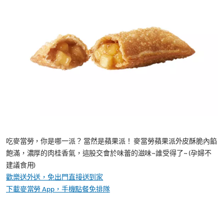
吃麥當勞，你是哪一派？ 當然是蘋果派！ 麥當勞蘋果派外皮酥脆內餡
飽滿，濃厚的肉桂香氣，這股交會於味蕾的滋味~誰受得了~ (孕婦不
建議食用)
歡樂送外送，免出門直接送到家
下載麥當勞 App，手機點餐免排隊