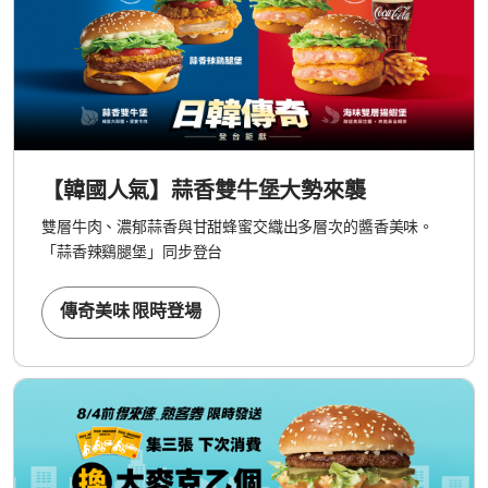
【韓國人氣】蒜香雙牛堡大勢來襲
雙層牛肉、濃郁蒜香與甘甜蜂蜜交織出多層次的醬香美味。
「蒜香辣鷄腿堡」同步登台
傳奇美味 限時登場