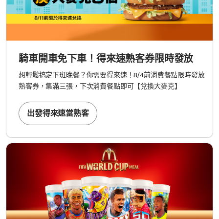
騎車開車免下車！得來速熟客券限時發放
想輕鬆搞定下班晚餐？你需要得來速！8/4前消費餐點限時發放
熟客券，集滿三張，下次消費餐點即可【兌換大麥克】
出發得來速當熟客