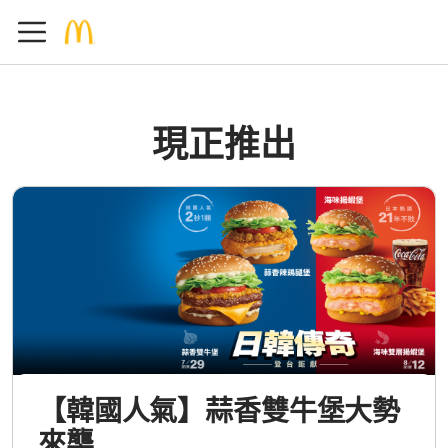
現正推出
【韓國人氣】蒜香雙牛堡大勢
來襲