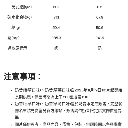
反式脂肪(g)
N.D
0.2
碳水化合物(g)
71.1
67.9
糖(g)
50.4
50.6
鈉(mg)
285.3
241.9
過敏原標示
奶
奶
注意事項：
奶昔(香草口味)、奶昔(草莓口味)自2025年11月19日10:30起開始
長期供應，供應時間為上午7:00至凌晨1:00
奶昔(香草口味)、奶昔(草莓口味)僅於奶昔限定店販售，完整餐
廳名單請見麥當勞官方網站，販售請依奶昔限定店實際供應為
準
圖片僅供參考，產品內容、價格、包裝、供應時間以各餐廳實