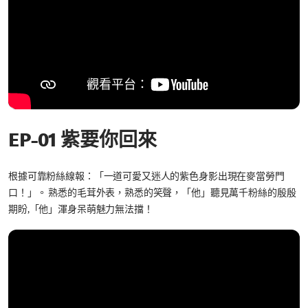
EP-01 紫要你回來
根據可靠粉絲線報：「一道可愛又迷人的紫色身影出現在麥當勞門
口！」。 熟悉的毛茸外表，熟悉的笑聲，「他」聽見萬千粉絲的殷殷
期盼,「他」渾身呆萌魅力無法擋！