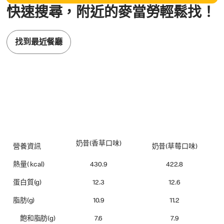
快速搜尋，附近的麥當勞輕鬆找！
找到最近餐廳
奶昔(香草口味)
營養資訊
奶昔(草莓口味)
熱量( kcal)
430.9
422.8
蛋白質(g)
12.3
12.6
脂肪(g)
10.9
11.2
飽和脂肪(g)
7.6
7.9