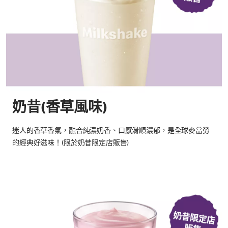
奶昔(香草風味)
迷人的香草香氣，融合純濃奶香、口感滑順濃郁，是全球麥當勞
的經典好滋味！(限於奶昔限定店販售)