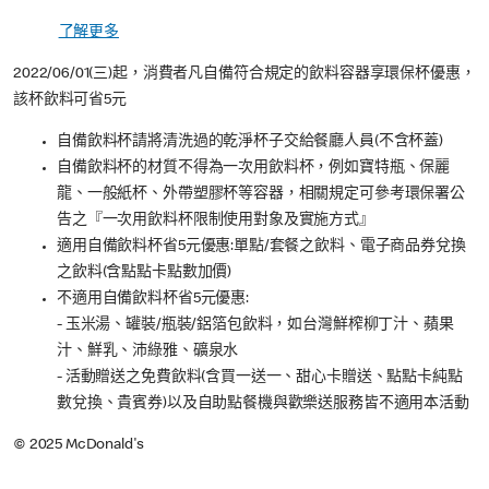
了解更多
2022/06/01(三)起，消費者凡自備符合規定的飲料容器享環保杯優惠，
該杯飲料可省5元
自備飲料杯請將清洗過的乾淨杯子交給餐廳人員(不含杯蓋)
自備飲料杯的材質不得為一次用飲料杯，例如寶特瓶、保麗
龍、一般紙杯、外帶塑膠杯等容器，相關規定可參考環保署公
告之『一次用飲料杯限制使用對象及實施方式』
適用自備飲料杯省5元優惠:單點/套餐之飲料、電子商品券兌換
之飲料(含點點卡點數加價)
不適用自備飲料杯省5元優惠:
- 玉米湯、罐裝/瓶裝/鋁箔包飲料，如台灣鮮榨柳丁汁、蘋果
汁、鮮乳、沛綠雅、礦泉水
- 活動贈送之免費飲料(含買一送一、甜心卡贈送、點點卡純點
數兌換、貴賓券)以及自助點餐機與歡樂送服務皆不適用本活動
© 2025 McDonald's