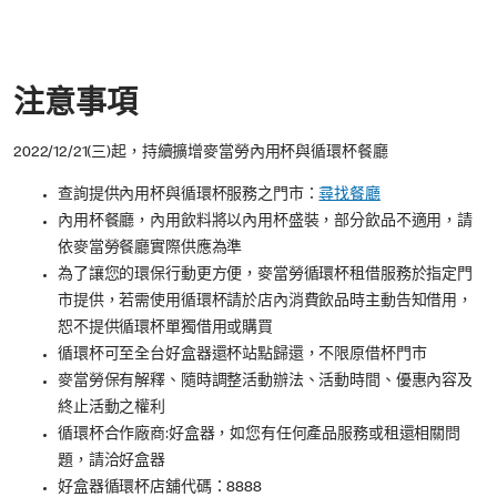
注意事項
2022/12/21(三)起，持續擴增麥當勞內用杯與循環杯餐廳
查詢提供內用杯與循環杯服務之門市：
尋找餐廳
內用杯餐廳，內用飲料將以內用杯盛裝，部分飲品不適用，請
依麥當勞餐廳實際供應為準
為了讓您的環保行動更方便，麥當勞循環杯租借服務於指定門
市提供，若需使用循環杯請於店內消費飲品時主動告知借用，
恕不提供循環杯單獨借用或購買
循環杯可至全台好盒器還杯站點歸還，不限原借杯門市
麥當勞保有解釋、隨時調整活動辦法、活動時間、優惠內容及
終止活動之權利
循環杯合作廠商:好盒器，如您有任何產品服務或租還相關問
題，請洽好盒器
好盒器循環杯店舖代碼：8888