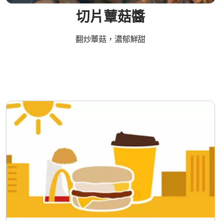
切片蕈菇醬
翻炒蕈菇，濃郁鮮甜