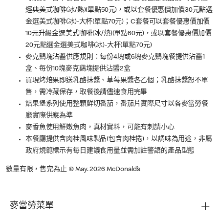
經典美式咖啡(冰/熱)(單點50元)，或以套餐優惠價加價30元點選
金選美式咖啡(冰)-大杯(單點70元)；C套餐可以套餐優惠價加價
10元升級金選美式咖啡(冰/熱)(單點60元)，或以套餐優惠價加價
20元點選金選美式咖啡(冰)-大杯(單點70元)
麥克鷄塊沾醬供應規則：每份4塊或6塊麥克鷄塊餐提供沾醬1
盒、每份10塊麥克鷄塊提供沾醬2盒
買現烤焙果即送乳酪抹醬、草莓果醬各乙個；乳酪抹醬恕不單
售，需冷藏保存，取餐後請儘速食用完畢
焙果堡系列使用整顆鮮切番茄，番茄片實際尺寸以各麥當勞餐
廳實際供應為準
麥香魚使用鮮嫩魚肉，真材實料，可能有刺請小心
本餐廳提供含肉桂風味製品(包含肉桂捲)，以調味為用途，非屬
政府規範標示有每日建議食用量並需加註警語的產品型態
數量有限，售完為止 © May. 2026 McDonald’s
麥當勞菜單