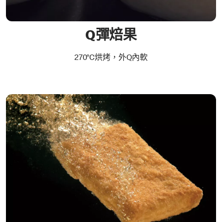
Q彈焙果
270°C烘烤，外Q內軟