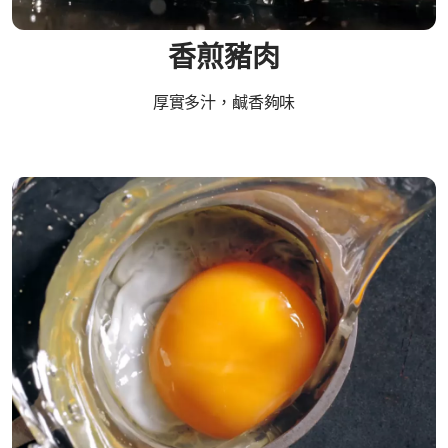
香煎豬肉
厚實多汁，鹹香夠味