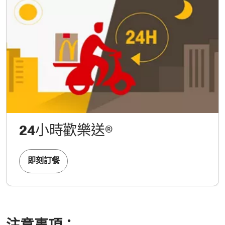
24
小時歡樂送®
即刻訂餐