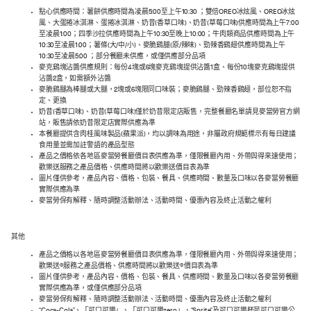
點心供應時間：薯餅供應時間為凌晨5:00至上午10:30 ；雙倍OREO冰炫風、OREO冰炫
風、大蛋捲冰淇淋、蛋捲冰淇淋、奶昔(香草口味)、奶昔(草莓口味)供應時間為上午7:00
至凌晨1:00；四季沙拉供應時間為上午10:30至晚上10:00；牛肉類商品供應時間為上午
10:30至凌晨1:00；薯條(大/中/小)、麥脆鷄腿(原/辣味)、勁辣香鷄翅供應時間為上午
10:30至凌晨5:00 ；部分餐廳未供應，或僅供應部分品項
麥克鷄塊沾醬供應規則：每份4塊或6塊麥克鷄塊提供沾醬1盒、每份10塊麥克鷄塊提供
沾醬2盒，如需額外沾醬
麥脆鷄腿為棒腿或大腿，2塊或6塊限同口味裝；麥脆鷄腿、勁辣香鷄翅，部位恕不指
定、更換
奶昔(香草口味)、奶昔(草莓口味)僅於奶昔限定店販售，完整餐廳名單請見麥當勞官方網
站，販售請依奶昔限定店實際供應為準
本餐廳提供含肉桂風味製品(蘋果派)，均以調味為用途，非屬政府規範標示有每日建議
食用量並需加註警語的產品型態
產品之價格依各地區麥當勞餐廳價目表供應為準，僅限餐廳內用、外帶與得來速使用；
歡樂送服務之產品價格、供應時間將以歡樂送價目表為準
圖片僅供參考，產品內容、價格、包裝、餐具、供應時間、數量及口味以各麥當勞餐廳
實際供應為準
麥當勞保有解釋、隨時調整活動辦法、活動時間、優惠內容及終止活動之權利
其他
產品之價格以各地區麥當勞餐廳價目表供應為準，僅限餐廳內用、外帶與得來速使用；
歡樂送®服務之產品價格、供應時間將以歡樂送®價目表為準
圖片僅供參考，產品內容、價格、包裝、餐具、供應時間、數量及口味以各麥當勞餐廳
實際供應為準，或僅供應部分品項
麥當勞保有解釋、隨時調整活動辦法、活動時間、優惠內容及終止活動之權利