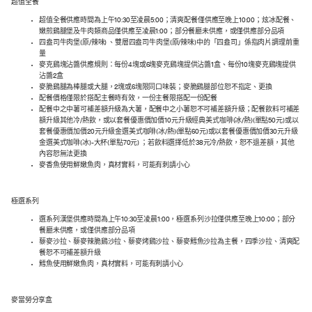
超值全餐
超值全餐供應時間為上午10:30至凌晨5:00；清爽配餐僅供應至晚上10:00；炫冰配餐、
嫩煎鷄腿堡及牛肉類商品僅供應至凌晨1:00；部分餐廳未供應，或僅供應部分品項
四盎司牛肉堡(原/辣味) 、雙層四盎司牛肉堡(原/辣味)中的「四盎司」係指肉片調理前重
量
麥克鷄塊沾醬供應規則：每份4塊或6塊麥克鷄塊提供沾醬1盒、每份10塊麥克鷄塊提供
沾醬2盒
麥脆鷄腿為棒腿或大腿，2塊或6塊限同口味裝；麥脆鷄腿部位恕不指定、更換
配餐價格僅限於搭配主餐時有效，一份主餐限搭配一份配餐
配餐中之中薯可補差額升級為大薯，配餐中之小薯恕不可補差額升級；配餐飲料可補差
額升級其他冷/熱飲，或以套餐優惠價加價10元升級經典美式咖啡(冰/熱)(單點50元)或以
套餐優惠價加價20元升級金選美式咖啡(冰/熱)(單點60元)或以套餐優惠價加價30元升級
金選美式咖啡(冰)-大杯(單點70元) ；若飲料選擇低於38元冷/熱飲，恕不退差額，其他
內容恕無法更換
麥香魚使用鮮嫩魚肉，真材實料，可能有刺請小心
極選系列
選系列漢堡供應時間為上午10:30至凌晨1:00，極選系列沙拉僅供應至晚上10:00；部分
餐廳未供應，或僅供應部分品項
藜麥沙拉、藜麥辣脆鷄沙拉、藜麥烤鷄沙拉、藜麥鱈魚沙拉為主餐，四季沙拉、清爽配
餐恕不可補差額升級
鱈魚使用鮮嫩魚肉，真材實料，可能有刺請小心
麥當勞分享盒