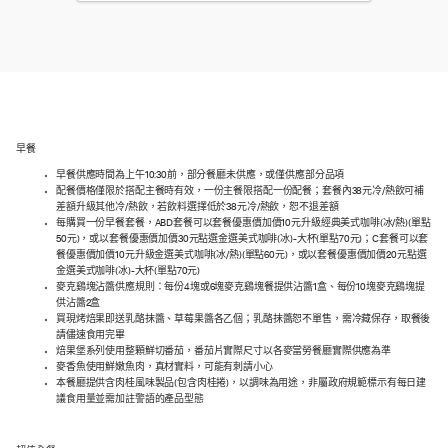
早餐
早餐供應時間為上午10:30前，部分餐廳未供應，或僅供應部分品項
配餐價格僅限於搭配主餐時有效，一份主餐限搭配一份配餐；套餐內38元冷/熱飲可補
差額升級其他冷/熱飲，若飲料選擇低於38元冷/熱飲，恕不退差額
每購買一份早餐套餐，ABD套餐可以套餐優惠價加價10元升級經典美式咖啡(冰/熱)(單點
50元)，或以套餐優惠價加價30元點選金選美式咖啡(冰)-大杯(單點70元)；C套餐可以套
餐優惠價加價10元升級金選美式咖啡(冰/熱)(單點60元)，或以套餐優惠價加價20元點選
金選美式咖啡(冰)-大杯(單點70元)
麥克鷄塊沾醬供應規則：每份4塊或6塊麥克鷄塊餐提供沾醬1盒、每份10塊麥克鷄塊提
供沾醬2盒
買現烤焙果即送乳酪抹醬、草莓果醬各乙個；乳酪抹醬恕不單售，需冷藏保存，取餐後
請儘速食用完畢
焙果堡系列使用整顆鮮切番茄，番茄片實際尺寸以各麥當勞餐廳實際供應為準
麥香魚使用鮮嫩魚肉，真材實料，可能有刺請小心
本餐廳提供含肉桂風味製品(包含肉桂捲)，以調味為用途，非屬政府規範標示有每日建
議食用量並需加註警語的產品型態