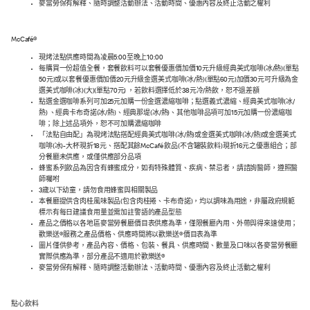
麥當勞保有解釋、隨時調整活動辦法、活動時間、優惠內容及終止活動之權利
McCafé®
現烤法點供應時間為凌晨5:00至晚上10:00
每購買一份超值全餐，套餐飲料可以套餐優惠價加價10元升級經典美式咖啡(冰/熱)(單點
50元)或以套餐優惠價加價20元升級金選美式咖啡(冰/熱)(單點60元)加價30元可升級為金
選美式咖啡(冰)(大)(單點70元) ，若飲料選擇低於38元冷/熱飲，恕不退差額
點選金選咖啡系列可加25元加購一份金選濃縮咖啡；點選義式濃縮、經典美式咖啡(冰/
熱) 、經典卡布奇諾(冰/熱)、經典那堤(冰/熱)、其他咖啡品項可加15元加購一份濃縮咖
啡；除上述品項外，恕不可加購濃縮咖啡
「法點自由配」為現烤法點搭配經典美式咖啡(冰/熱)或金選美式咖啡(冰/熱)或金選美式
咖啡(冰)-大杯現折18元、搭配其餘McCafé 飲品(不含罐裝飲料)現折16元之優惠組合；部
分餐廳未供應，或僅供應部分品項
蜂蜜系列飲品為因含有蜂蜜成分，如有特殊體質、疾病、禁忌者，請諮詢醫師，遵照醫
師囑咐
3歲以下幼童，請勿食用蜂蜜與相關製品
本餐廳提供含肉桂風味製品(包含肉桂捲、卡布奇諾)，均以調味為用途，非屬政府規範
標示有每日建議食用量並需加註警語的產品型態
產品之價格以各地區麥當勞餐廳價目表供應為準，僅限餐廳內用、外帶與得來速使用；
歡樂送®服務之產品價格、供應時間將以歡樂送®價目表為準
圖片僅供參考，產品內容、價格、包裝、餐具、供應時間、數量及口味以各麥當勞餐廳
實際供應為準，部分產品不適用於歡樂送®
麥當勞保有解釋、隨時調整活動辦法、活動時間、優惠內容及終止活動之權利
點心飲料