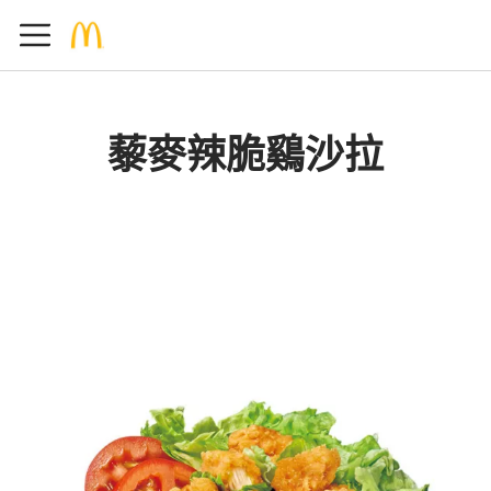
藜麥辣脆鷄沙拉