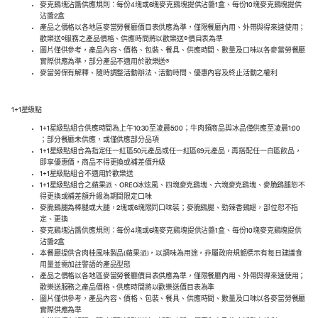
麥克鷄塊沾醬供應規則：每份4塊或6塊麥克鷄塊提供沾醬1盒、每份10塊麥克鷄塊提供
沾醬2盒
產品之價格以各地區麥當勞餐廳價目表供應為準，僅限餐廳內用、外帶與得來速使用；
歡樂送®服務之產品價格、供應時間將以歡樂送®價目表為準
圖片僅供參考，產品內容、價格、包裝、餐具、供應時間、數量及口味以各麥當勞餐廳
實際供應為準，部分產品不適用於歡樂送®
麥當勞保有解釋、隨時調整活動辦法、活動時間、優惠內容及終止活動之權利
1+1星級點
1+1星級點組合供應時間為上午10:30至凌晨5:00；牛肉類商品與冰品僅供應至凌晨1:00
；部分餐廳未供應，或僅供應部分品項
1+1星級點組合為指定任一紅區50元產品或任一紅區69元產品，再搭配任一白區飲品，
即享優惠價，商品不得更換或補差價升級
1+1星級點組合不適用於歡樂送
1+1星級點組合之蘋果派、OREO冰炫風、四塊麥克鷄塊、六塊麥克鷄塊、麥脆鷄腿恕不
得更換或補差額升級為期間限定口味
麥脆鷄腿為棒腿或大腿，2塊或6塊限同口味裝；麥脆鷄腿、勁辣香鷄翅，部位恕不指
定、更換
麥克鷄塊沾醬供應規則：每份4塊或6塊麥克鷄塊提供沾醬1盒、每份10塊麥克鷄塊提供
沾醬2盒
本餐廳提供含肉桂風味製品(蘋果派)，以調味為用途，非屬政府規範標示有每日建議食
用量並需加註警語的產品型態
產品之價格以各地區麥當勞餐廳價目表供應為準，僅限餐廳內用、外帶與得來速使用；
歡樂送服務之產品價格、供應時間將以歡樂送價目表為準
圖片僅供參考，產品內容、價格、包裝、餐具、供應時間、數量及口味以各麥當勞餐廳
實際供應為準