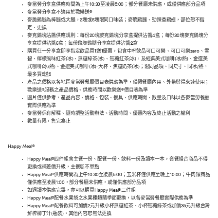
麥當勞分享盒供應時間為上午10:30至凌晨5:00；部分餐廳未供應，或僅供應部分品項
麥當勞分享盒不適用於歡樂送®
麥脆鷄腿為棒腿或大腿，2塊或6塊限同口味裝；麥脆鷄腿、勁辣香鷄翅，部位恕不指
定、更換
麥克鷄塊沾醬供應規則：每份20塊麥克鷄塊分享盒提供沾醬4盒；每份30塊麥克鷄塊分
享盒提供沾醬6盒；每份鷄塊鷄腿分享盒提供沾醬2盒
購買任一分享盒即享指定飲品買1送1優惠，包含中杯飲品可口可樂 、可口可樂zero、雪
碧、檸檬風味紅茶(冰)、無糖綠茶(冰)、無糖紅茶(冰)，及經典美式咖啡(冰/熱)、金選美
式咖啡(冰/熱)、金選美式咖啡(冰)-大杯、焦糖奶茶(冰)；限同品項、同尺寸、同冰/熱，
最多買5送5
產品之價格以各地區麥當勞餐廳價目表供應為準，僅限餐廳內用、外帶與得來速使用；
歡樂送®服務之產品價格、供應時間以歡樂送®價目表為準
圖片僅供參考，產品內容、價格、包裝、餐具、供應時間、數量及口味以各麥當勞餐廳
實際供應為準
麥當勞保有解釋、隨時調整活動辦法、活動時間、優惠內容及終止活動之權利
數量有限，售完為止
Happy Meal®
Happy Meal®四件組含主餐一份、配餐一份、飲料一份及讀本一本，套餐組合商品不得
更換或補差價升級，主餐恕不單點
Happy Meal®供應時間為上午10:30至凌晨5:00；玉米杯僅供應至晚上10:00；牛肉類商品
僅供應至凌晨1:00，部分餐廳未供應，或僅供應部分品項
如遇讀本供應完畢，亦可以購買Happy Meal®三件組
Happy Meal®配餐水果袋之水果種類隨季節更換，以各麥當勞餐廳實際供應為準
Happy Meal®配餐飲料可加價2元升級小杯無糖紅茶、小杯無糖綠茶或加價35元升級台灣
鮮榨柳丁汁(瓶裝)，其他內容恕無法更換