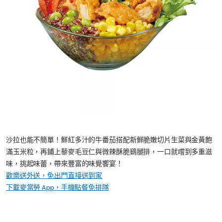
沙拉也能不簡單！鮮紅多汁的牛番茄搭配新鮮脆嫩切片生菜與金黃飽
滿玉米粒，再鋪上藜麥毛豆仁與微辣酥脆鷄腿排，一口就嚐到多重滋
味，挑起味蕾，帶來豐富的味覺饗宴！
歡樂送外送，免出門直接送到家
下載麥當勞 App，手機點餐免排隊