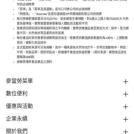
“Coca-Cola”、「可口可樂」、「可口可樂zero」、“Sprite”及可口可樂杯是可口可樂公
司的註冊商標
「原萃」及「原萃及其圖案」是可口可樂公司的註冊商標
「飛想茶」、 “ fuze tea ”及葉形圖案是DP貝爾瑞鉅有限公司的商標
每日營養素攝取量百分比(DV%)，是依據衛生署規範，對4歲以上國人每日2,000大卡熱
量為基準值，實際需要量會隨著個人體能與活動而不同
營養資訊資料經科學檢驗所得之平均數據，實際供應產品會因測試方式、操作、配方調
整不同、天然食材等因素而有所差異
每份產品的食材重量依據實際提供為主，營養資訊數值誤差範圍約為±30%。上開營養
資訊，客製化商品除外
反式脂肪依來源可分為兩種，其中一種來源為天然存在於牛、羊等反芻動物中，例如：
牛肉、乳製品等，經研究指出，對健康不會造成負面影響。(資料來源：藥物食品安全
週報第428期)
過敏原僅考量該產品之原料
麥當勞菜單
數位便利
優惠與活動
企業永續
關於我們