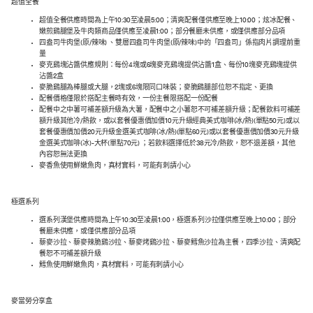
超值全餐
超值全餐供應時間為上午10:30至凌晨5:00；清爽配餐僅供應至晚上10:00；炫冰配餐、
嫩煎鷄腿堡及牛肉類商品僅供應至凌晨1:00；部分餐廳未供應，或僅供應部分品項
四盎司牛肉堡(原/辣味) 、雙層四盎司牛肉堡(原/辣味)中的「四盎司」係指肉片調理前重
量
麥克鷄塊沾醬供應規則：每份4塊或6塊麥克鷄塊提供沾醬1盒、每份10塊麥克鷄塊提供
沾醬2盒
麥脆鷄腿為棒腿或大腿，2塊或6塊限同口味裝；麥脆鷄腿部位恕不指定、更換
配餐價格僅限於搭配主餐時有效，一份主餐限搭配一份配餐
配餐中之中薯可補差額升級為大薯，配餐中之小薯恕不可補差額升級；配餐飲料可補差
額升級其他冷/熱飲，或以套餐優惠價加價10元升級經典美式咖啡(冰/熱)(單點50元)或以
套餐優惠價加價20元升級金選美式咖啡(冰/熱)(單點60元)或以套餐優惠價加價30元升級
金選美式咖啡(冰)-大杯(單點70元) ；若飲料選擇低於38元冷/熱飲，恕不退差額，其他
內容恕無法更換
麥香魚使用鮮嫩魚肉，真材實料，可能有刺請小心
極選系列
選系列漢堡供應時間為上午10:30至凌晨1:00，極選系列沙拉僅供應至晚上10:00；部分
餐廳未供應，或僅供應部分品項
藜麥沙拉、藜麥辣脆鷄沙拉、藜麥烤鷄沙拉、藜麥鱈魚沙拉為主餐，四季沙拉、清爽配
餐恕不可補差額升級
鱈魚使用鮮嫩魚肉，真材實料，可能有刺請小心
麥當勞分享盒