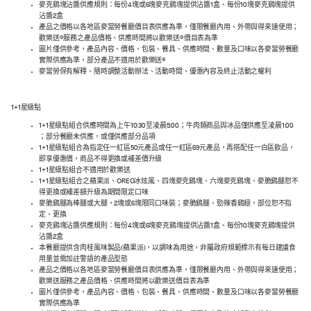
麥克鷄塊沾醬供應規則：每份4塊或6塊麥克鷄塊提供沾醬1盒、每份10塊麥克鷄塊提供
沾醬2盒
產品之價格以各地區麥當勞餐廳價目表供應為準，僅限餐廳內用、外帶與得來速使用；
歡樂送®服務之產品價格、供應時間將以歡樂送®價目表為準
圖片僅供參考，產品內容、價格、包裝、餐具、供應時間、數量及口味以各麥當勞餐廳
實際供應為準，部分產品不適用於歡樂送®
麥當勞保有解釋、隨時調整活動辦法、活動時間、優惠內容及終止活動之權利
1+1星級點
1+1星級點組合供應時間為上午10:30至凌晨5:00；牛肉類商品與冰品僅供應至凌晨1:00
；部分餐廳未供應，或僅供應部分品項
1+1星級點組合為指定任一紅區50元產品或任一紅區69元產品，再搭配任一白區飲品，
即享優惠價，商品不得更換或補差價升級
1+1星級點組合不適用於歡樂送
1+1星級點組合之蘋果派、OREO冰炫風、四塊麥克鷄塊、六塊麥克鷄塊、麥脆鷄腿恕不
得更換或補差額升級為期間限定口味
麥脆鷄腿為棒腿或大腿，2塊或6塊限同口味裝；麥脆鷄腿、勁辣香鷄翅，部位恕不指
定、更換
麥克鷄塊沾醬供應規則：每份4塊或6塊麥克鷄塊提供沾醬1盒、每份10塊麥克鷄塊提供
沾醬2盒
本餐廳提供含肉桂風味製品(蘋果派)，以調味為用途，非屬政府規範標示有每日建議食
用量並需加註警語的產品型態
產品之價格以各地區麥當勞餐廳價目表供應為準，僅限餐廳內用、外帶與得來速使用；
歡樂送服務之產品價格、供應時間將以歡樂送價目表為準
圖片僅供參考，產品內容、價格、包裝、餐具、供應時間、數量及口味以各麥當勞餐廳
實際供應為準