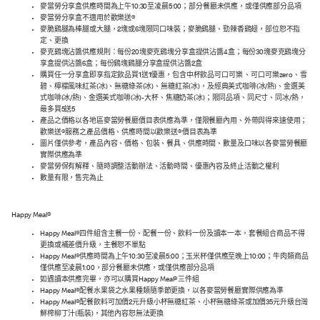
麥當勞分享盒供應時間為上午10:30至凌晨5:00；部分餐廳未供應，或僅供應部分品項
麥當勞分享盒不適用於歡樂送®
麥脆鷄腿為棒腿或大腿，2塊或6塊限同口味裝；麥脆鷄腿、勁辣香鷄翅，部位恕不指
定、更換
麥克鷄塊沾醬供應規則：每份20塊麥克鷄塊分享盒提供沾醬4盒；每份30塊麥克鷄塊分
享盒提供沾醬6盒；每份鷄塊鷄腿分享盒提供沾醬2盒
購買任一分享盒即享指定飲品買1送1優惠，包含中杯飲品可口可樂 、可口可樂zero、雪
碧、檸檬風味紅茶(冰)、無糖綠茶(冰)、無糖紅茶(冰)，及經典美式咖啡(冰/熱)、金選美
式咖啡(冰/熱)、金選美式咖啡(冰)-大杯、焦糖奶茶(冰)；限同品項、同尺寸、同冰/熱，
最多買5送5
產品之價格以各地區麥當勞餐廳價目表供應為準，僅限餐廳內用、外帶與得來速使用；
歡樂送®服務之產品價格、供應時間以歡樂送®價目表為準
圖片僅供參考，產品內容、價格、包裝、餐具、供應時間、數量及口味以各麥當勞餐廳
實際供應為準
麥當勞保有解釋、隨時調整活動辦法、活動時間、優惠內容及終止活動之權利
數量有限，售完為止
Happy Meal®
Happy Meal®四件組含主餐一份、配餐一份、飲料一份及讀本一本，套餐組合商品不得
更換或補差價升級，主餐恕不單點
Happy Meal®供應時間為上午10:30至凌晨5:00；玉米杯僅供應至晚上10:00；牛肉類商品
僅供應至凌晨1:00，部分餐廳未供應，或僅供應部分品項
如遇讀本供應完畢，亦可以購買Happy Meal®三件組
Happy Meal®配餐水果袋之水果種類隨季節更換，以各麥當勞餐廳實際供應為準
Happy Meal®配餐飲料可加價2元升級小杯無糖紅茶、小杯無糖綠茶或加價35元升級台灣
鮮榨柳丁汁(瓶裝)，其他內容恕無法更換