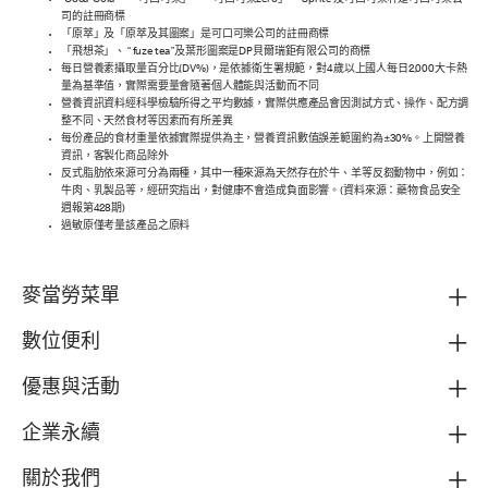
“Coca-Cola”、「可口可樂」、「可口可樂zero」、“Sprite”及可口可樂杯是可口可樂公
司的註冊商標
「原萃」及「原萃及其圖案」是可口可樂公司的註冊商標
「飛想茶」、 “ fuze tea ”及葉形圖案是DP貝爾瑞鉅有限公司的商標
每日營養素攝取量百分比(DV%)，是依據衛生署規範，對4歲以上國人每日2,000大卡熱
量為基準值，實際需要量會隨著個人體能與活動而不同
營養資訊資料經科學檢驗所得之平均數據，實際供應產品會因測試方式、操作、配方調
整不同、天然食材等因素而有所差異
每份產品的食材重量依據實際提供為主，營養資訊數值誤差範圍約為±30%。上開營養
資訊，客製化商品除外
反式脂肪依來源可分為兩種，其中一種來源為天然存在於牛、羊等反芻動物中，例如：
牛肉、乳製品等，經研究指出，對健康不會造成負面影響。(資料來源：藥物食品安全
週報第428期)
過敏原僅考量該產品之原料
麥當勞菜單
數位便利
優惠與活動
企業永續
關於我們