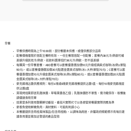
早餐
早餐供應時間為上午10:30前，部分餐廳未供應，或僅供應部分品項
配餐價格僅限於搭配主餐時有效，一份主餐限搭配一份配餐；套餐內38元冷/熱飲可補
差額升級其他冷/熱飲，若飲料選擇低於38元冷/熱飲，恕不退差額
每購買一份早餐套餐，ABD套餐可以套餐優惠價加價10元升級經典美式咖啡(冰/熱)(單點
50元)，或以套餐優惠價加價30元點選金選美式咖啡(冰)-大杯(單點70元)；C套餐可以套
餐優惠價加價10元升級金選美式咖啡(冰/熱)(單點60元)，或以套餐優惠價加價20元點選
金選美式咖啡(冰)-大杯(單點70元)
麥克鷄塊沾醬供應規則：每份4塊或6塊麥克鷄塊餐提供沾醬1盒、每份10塊麥克鷄塊提
供沾醬2盒
買現烤焙果即送乳酪抹醬、草莓果醬各乙個；乳酪抹醬恕不單售，需冷藏保存，取餐後
請儘速食用完畢
焙果堡系列使用整顆鮮切番茄，番茄片實際尺寸以各麥當勞餐廳實際供應為準
麥香魚使用鮮嫩魚肉，真材實料，可能有刺請小心
本餐廳提供含肉桂風味製品(包含肉桂捲)，以調味為用途，非屬政府規範標示有每日建
議食用量並需加註警語的產品型態