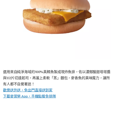
選用來自純淨海域的100%真鱈魚製成現炸魚排，佐以濃郁酸甜塔塔醬
與1/2片切達起司，再蓋上柔軟「蒸」麵包，麥香魚的美味魔力，讓所
有人都不自覺著迷！
歡樂送外送，免出門直接送到家
下載麥當勞 App，手機點餐免排隊