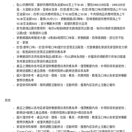
點心供應時間：薯餅供應時間為凌晨5:00至上午10:30 ；雙倍OREO冰炫風、OREO冰炫
風、大蛋捲冰淇淋、蛋捲冰淇淋、奶昔(香草口味)、奶昔(草莓口味)供應時間為上午7:00
至凌晨1:00；四季沙拉供應時間為上午10:30至晚上10:00；牛肉類商品供應時間為上午
10:30至凌晨1:00；薯條(大/中/小)、麥脆鷄腿(原/辣味)、勁辣香鷄翅供應時間為上午
10:30至凌晨5:00 ；部分餐廳未供應，或僅供應部分品項
麥克鷄塊沾醬供應規則：每份4塊或6塊麥克鷄塊提供沾醬1盒、每份10塊麥克鷄塊提供
沾醬2盒，如需額外沾醬
麥脆鷄腿為棒腿或大腿，2塊或6塊限同口味裝；麥脆鷄腿、勁辣香鷄翅，部位恕不指
定、更換
奶昔(香草口味)、奶昔(草莓口味)僅於奶昔限定店販售，完整餐廳名單請見麥當勞官方網
站，販售請依奶昔限定店實際供應為準
本餐廳提供含肉桂風味製品(蘋果派)，均以調味為用途，非屬政府規範標示有每日建議
食用量並需加註警語的產品型態
產品之價格依各地區麥當勞餐廳價目表供應為準，僅限餐廳內用、外帶與得來速使用；
歡樂送服務之產品價格、供應時間將以歡樂送價目表為準
圖片僅供參考，產品內容、價格、包裝、餐具、供應時間、數量及口味以各麥當勞餐廳
實際供應為準
麥當勞保有解釋、隨時調整活動辦法、活動時間、優惠內容及終止活動之權利
其他
產品之價格以各地區麥當勞餐廳價目表供應為準，僅限餐廳內用、外帶與得來速使用；
歡樂送®服務之產品價格、供應時間將以歡樂送®價目表為準
圖片僅供參考，產品內容、價格、包裝、餐具、供應時間、數量及口味以各麥當勞餐廳
實際供應為準，或僅供應部分品項
麥當勞保有解釋、隨時調整活動辦法、活動時間、優惠內容及終止活動之權利