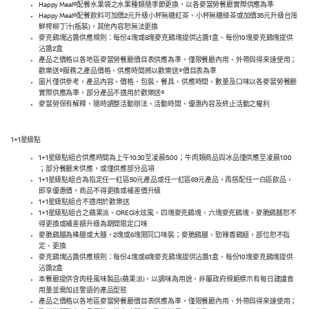
Happy Meal®配餐水果袋之水果種類隨季節更換，以各麥當勞餐廳實際供應為準
Happy Meal®配餐飲料可加價2元升級小杯無糖紅茶、小杯無糖綠茶或加價35元升級台灣
鮮榨柳丁汁(瓶裝)，其他內容恕無法更換
麥克鷄塊沾醬供應規則：每份4塊或6塊麥克鷄塊提供沾醬1盒、每份10塊麥克鷄塊提供
沾醬2盒
產品之價格以各地區麥當勞餐廳價目表供應為準，僅限餐廳內用、外帶與得來速使用；
歡樂送®服務之產品價格、供應時間將以歡樂送®價目表為準
圖片僅供參考，產品內容、價格、包裝、餐具、供應時間、數量及口味以各麥當勞餐廳
實際供應為準，部分產品不適用於歡樂送®
麥當勞保有解釋、隨時調整活動辦法、活動時間、優惠內容及終止活動之權利
1+1星級點
1+1星級點組合供應時間為上午10:30至凌晨5:00；牛肉類商品與冰品僅供應至凌晨1:00
；部分餐廳未供應，或僅供應部分品項
1+1星級點組合為指定任一紅區50元產品或任一紅區69元產品，再搭配任一白區飲品，
即享優惠價，商品不得更換或補差價升級
1+1星級點組合不適用於歡樂送
1+1星級點組合之蘋果派、OREO冰炫風、四塊麥克鷄塊、六塊麥克鷄塊、麥脆鷄腿恕不
得更換或補差額升級為期間限定口味
麥脆鷄腿為棒腿或大腿，2塊或6塊限同口味裝；麥脆鷄腿、勁辣香鷄翅，部位恕不指
定、更換
麥克鷄塊沾醬供應規則：每份4塊或6塊麥克鷄塊提供沾醬1盒、每份10塊麥克鷄塊提供
沾醬2盒
本餐廳提供含肉桂風味製品(蘋果派)，以調味為用途，非屬政府規範標示有每日建議食
用量並需加註警語的產品型態
產品之價格以各地區麥當勞餐廳價目表供應為準，僅限餐廳內用、外帶與得來速使用；