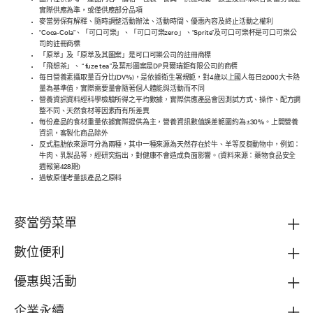
圖片僅供參考，產品內容、價格、包裝、餐具、供應時間、數量及口味以各麥當勞餐廳
實際供應為準，或僅供應部分品項
麥當勞保有解釋、隨時調整活動辦法、活動時間、優惠內容及終止活動之權利
“Coca-Cola”、「可口可樂」、「可口可樂zero」、“Sprite”及可口可樂杯是可口可樂公
司的註冊商標
「原萃」及「原萃及其圖案」是可口可樂公司的註冊商標
「飛想茶」、 “ fuze tea ”及葉形圖案是DP貝爾瑞鉅有限公司的商標
每日營養素攝取量百分比(DV%)，是依據衛生署規範，對4歲以上國人每日2,000大卡熱
量為基準值，實際需要量會隨著個人體能與活動而不同
營養資訊資料經科學檢驗所得之平均數據，實際供應產品會因測試方式、操作、配方調
整不同、天然食材等因素而有所差異
每份產品的食材重量依據實際提供為主，營養資訊數值誤差範圍約為±30%。上開營養
資訊，客製化商品除外
反式脂肪依來源可分為兩種，其中一種來源為天然存在於牛、羊等反芻動物中，例如：
牛肉、乳製品等，經研究指出，對健康不會造成負面影響。(資料來源：藥物食品安全
週報第428期)
過敏原僅考量該產品之原料
麥當勞菜單
數位便利
優惠與活動
企業永續