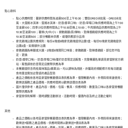
點心飲料
點心供應時間：薯餅供應時間為凌晨5:00至上午10:30 ；雙倍OREO冰炫風、OREO冰炫
風、大蛋捲冰淇淋、蛋捲冰淇淋、奶昔(香草口味)、奶昔(草莓口味)供應時間為上午7:00
至凌晨1:00；四季沙拉供應時間為上午10:30至晚上10:00；牛肉類商品供應時間為上午
10:30至凌晨1:00；薯條(大/中/小)、麥脆鷄腿(原/辣味)、勁辣香鷄翅供應時間為上午
10:30至凌晨5:00 ；部分餐廳未供應，或僅供應部分品項
麥克鷄塊沾醬供應規則：每份4塊或6塊麥克鷄塊提供沾醬1盒、每份10塊麥克鷄塊提供
沾醬2盒，如需額外沾醬
麥脆鷄腿為棒腿或大腿，2塊或6塊限同口味裝；麥脆鷄腿、勁辣香鷄翅，部位恕不指
定、更換
奶昔(香草口味)、奶昔(草莓口味)僅於奶昔限定店販售，完整餐廳名單請見麥當勞官方網
站，販售請依奶昔限定店實際供應為準
本餐廳提供含肉桂風味製品(蘋果派)，均以調味為用途，非屬政府規範標示有每日建議
食用量並需加註警語的產品型態
產品之價格依各地區麥當勞餐廳價目表供應為準，僅限餐廳內用、外帶與得來速使用；
歡樂送服務之產品價格、供應時間將以歡樂送價目表為準
圖片僅供參考，產品內容、價格、包裝、餐具、供應時間、數量及口味以各麥當勞餐廳
實際供應為準
麥當勞保有解釋、隨時調整活動辦法、活動時間、優惠內容及終止活動之權利
其他
產品之價格以各地區麥當勞餐廳價目表供應為準，僅限餐廳內用、外帶與得來速使用；
歡樂送®服務之產品價格、供應時間將以歡樂送®價目表為準