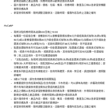
歡樂送服務之產品價格、供應時間將以歡樂送價目表為準
圖片僅供參考，產品內容、價格、包裝、餐具、供應時間、數量及口味以各麥當勞餐廳
實際供應為準
麥當勞保有解釋、隨時調整活動辦法、活動時間、優惠內容及終止活動之權利
McCafé®
現烤法點供應時間為凌晨5:00至晚上10:00
每購買一份超值全餐，套餐飲料可以套餐優惠價加價10元升級經典美式咖啡(冰/熱)(單點
50元)或以套餐優惠價加價20元升級金選美式咖啡(冰/熱)(單點60元)加價30元可升級為金
選美式咖啡(冰)(大)(單點70元) ，若飲料選擇低於38元冷/熱飲，恕不退差額
點選金選咖啡系列可加25元加購一份金選濃縮咖啡；點選義式濃縮、經典美式咖啡(冰/
熱) 、經典卡布奇諾(冰/熱)、經典那堤(冰/熱)、其他咖啡品項可加15元加購一份濃縮咖
啡；除上述品項外，恕不可加購濃縮咖啡
「法點自由配」為現烤法點搭配經典美式咖啡(冰/熱)或金選美式咖啡(冰/熱)或金選美式
咖啡(冰)-大杯現折18元、搭配其餘McCafé 飲品(不含罐裝飲料)現折16元之優惠組合；部
分餐廳未供應，或僅供應部分品項
蜂蜜系列飲品為因含有蜂蜜成分，如有特殊體質、疾病、禁忌者，請諮詢醫師，遵照醫
師囑咐
3歲以下幼童，請勿食用蜂蜜與相關製品
本餐廳提供含肉桂風味製品(包含肉桂捲、卡布奇諾)，均以調味為用途，非屬政府規範
標示有每日建議食用量並需加註警語的產品型態
產品之價格以各地區麥當勞餐廳價目表供應為準，僅限餐廳內用、外帶與得來速使用；
歡樂送®服務之產品價格、供應時間將以歡樂送®價目表為準
圖片僅供參考，產品內容、價格、包裝、餐具、供應時間、數量及口味以各麥當勞餐廳
實際供應為準，部分產品不適用於歡樂送®
麥當勞保有解釋、隨時調整活動辦法、活動時間、優惠內容及終止活動之權利