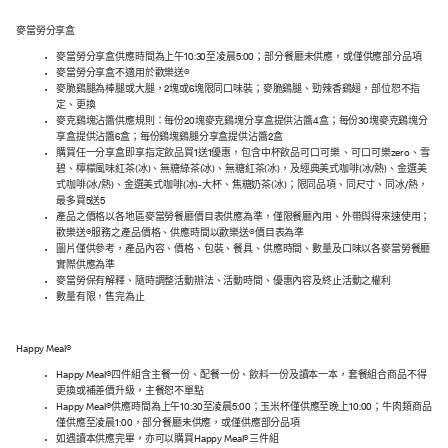
麥當勞分享盒
麥當勞分享盒供應時間為上午10:30至凌晨5:00；部分餐廳未供應，或僅供應部分品項
麥當勞分享盒不適用於歡樂送®
麥脆鷄腿為棒腿或大腿，2塊或6塊限同口味裝；麥脆鷄腿、勁辣香鷄翅，部位恕不指
定、更換
麥克鷄塊沾醬供應規則：每份20塊麥克鷄塊分享盒提供沾醬4盒；每份30塊麥克鷄塊分
享盒提供沾醬6盒；每份鷄塊鷄腿分享盒提供沾醬2盒
購買任一分享盒即享指定飲品買1送1優惠，包含中杯飲品可口可樂 、可口可樂zero、雪
碧、檸檬風味紅茶(冰)、無糖綠茶(冰)、無糖紅茶(冰)，及經典美式咖啡(冰/熱)、金選美
式咖啡(冰/熱)、金選美式咖啡(冰)-大杯、焦糖奶茶(冰)；限同品項、同尺寸、同冰/熱，
最多買5送5
產品之價格以各地區麥當勞餐廳價目表供應為準，僅限餐廳內用、外帶與得來速使用；
歡樂送®服務之產品價格、供應時間以歡樂送®價目表為準
圖片僅供參考，產品內容、價格、包裝、餐具、供應時間、數量及口味以各麥當勞餐廳
實際供應為準
麥當勞保有解釋、隨時調整活動辦法、活動時間、優惠內容及終止活動之權利
數量有限，售完為止
Happy Meal®
Happy Meal®四件組含主餐一份、配餐一份、飲料一份及讀本一本，套餐組合商品不得
更換或補差價升級，主餐恕不單點
Happy Meal®供應時間為上午10:30至凌晨5:00；玉米杯僅供應至晚上10:00；牛肉類商品
僅供應至凌晨1:00，部分餐廳未供應，或僅供應部分品項
如遇讀本供應完畢，亦可以購買Happy Meal®三件組