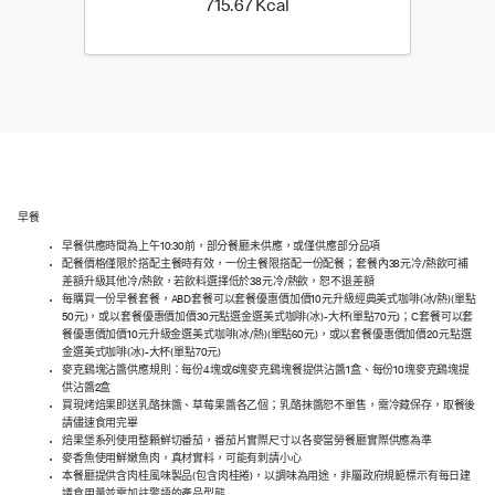
715.67 Kilocalorie
715.67 Kcal
早餐
早餐供應時間為上午10:30前，部分餐廳未供應，或僅供應部分品項
配餐價格僅限於搭配主餐時有效，一份主餐限搭配一份配餐；套餐內38元冷/熱飲可補
差額升級其他冷/熱飲，若飲料選擇低於38元冷/熱飲，恕不退差額
每購買一份早餐套餐，ABD套餐可以套餐優惠價加價10元升級經典美式咖啡(冰/熱)(單點
50元)，或以套餐優惠價加價30元點選金選美式咖啡(冰)-大杯(單點70元)；C套餐可以套
餐優惠價加價10元升級金選美式咖啡(冰/熱)(單點60元)，或以套餐優惠價加價20元點選
金選美式咖啡(冰)-大杯(單點70元)
麥克鷄塊沾醬供應規則：每份4塊或6塊麥克鷄塊餐提供沾醬1盒、每份10塊麥克鷄塊提
供沾醬2盒
買現烤焙果即送乳酪抹醬、草莓果醬各乙個；乳酪抹醬恕不單售，需冷藏保存，取餐後
請儘速食用完畢
焙果堡系列使用整顆鮮切番茄，番茄片實際尺寸以各麥當勞餐廳實際供應為準
麥香魚使用鮮嫩魚肉，真材實料，可能有刺請小心
本餐廳提供含肉桂風味製品(包含肉桂捲)，以調味為用途，非屬政府規範標示有每日建