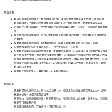
議食用量並需加註警語的產品型態
超值全餐
超值全餐供應時間為上午10:30至凌晨5:00；清爽配餐僅供應至晚上10:00；炫冰配餐、
嫩煎鷄腿堡及牛肉類商品僅供應至凌晨1:00；部分餐廳未供應，或僅供應部分品項
四盎司牛肉堡(原/辣味) 、雙層四盎司牛肉堡(原/辣味)中的「四盎司」係指肉片調理前重
量
麥克鷄塊沾醬供應規則：每份4塊或6塊麥克鷄塊提供沾醬1盒、每份10塊麥克鷄塊提供
沾醬2盒
麥脆鷄腿為棒腿或大腿，2塊或6塊限同口味裝；麥脆鷄腿部位恕不指定、更換
配餐價格僅限於搭配主餐時有效，一份主餐限搭配一份配餐
配餐中之中薯可補差額升級為大薯，配餐中之小薯恕不可補差額升級；配餐飲料可補差
額升級其他冷/熱飲，或以套餐優惠價加價10元升級經典美式咖啡(冰/熱)(單點50元)或以
套餐優惠價加價20元升級金選美式咖啡(冰/熱)(單點60元)或以套餐優惠價加價30元升級
金選美式咖啡(冰)-大杯(單點70元) ；若飲料選擇低於38元冷/熱飲，恕不退差額，其他
內容恕無法更換
麥香魚使用鮮嫩魚肉，真材實料，可能有刺請小心
極選系列
選系列漢堡供應時間為上午10:30至凌晨1:00，極選系列沙拉僅供應至晚上10:00；部分
餐廳未供應，或僅供應部分品項
藜麥沙拉、藜麥辣脆鷄沙拉、藜麥烤鷄沙拉、藜麥鱈魚沙拉為主餐，四季沙拉、清爽配
餐恕不可補差額升級
鱈魚使用鮮嫩魚肉，真材實料，可能有刺請小心