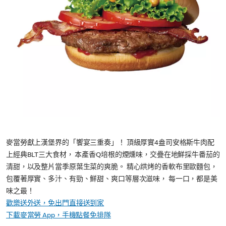
麥當勞獻上漢堡界的「饗宴三重奏」！ 頂級厚實4盎司安格斯牛肉配
上經典BLT三大食材， 本產香Q培根的煙燻味，交疊在地鮮採牛番茄的
清甜，以及整片當季原葉生菜的爽脆。 精心烘烤的香軟布里歐麵包，
包覆著厚實、多汁、有勁、鮮甜、爽口等層次滋味， 每一口，都是美
味之最！
歡樂送外送，免出門直接送到家
下載麥當勞 App，手機點餐免排隊