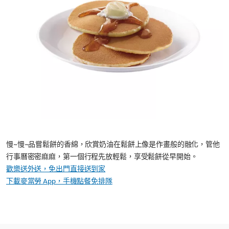
慢~慢~品嘗鬆餅的香綿，欣賞奶油在鬆餅上像是作畫般的融化，管他
行事曆密密麻麻，第一個行程先放輕鬆，享受鬆餅從早開始。
歡樂送外送，免出門直接送到家
下載麥當勞 App，手機點餐免排隊