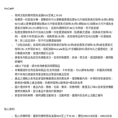
McCafé®
現烤法點供應時間為凌晨5:00至晚上10:00
每購買一份超值全餐，套餐飲料可以套餐優惠價加價10元升級經典美式咖啡(冰/熱)(單點
50元)或以套餐優惠價加價20元升級金選美式咖啡(冰/熱)(單點60元)加價30元可升級為金
選美式咖啡(冰)(大)(單點70元) ，若飲料選擇低於38元冷/熱飲，恕不退差額
點選金選咖啡系列可加25元加購一份金選濃縮咖啡；點選義式濃縮、經典美式咖啡(冰/
熱) 、經典卡布奇諾(冰/熱)、經典那堤(冰/熱)、其他咖啡品項可加15元加購一份濃縮咖
啡；除上述品項外，恕不可加購濃縮咖啡
「法點自由配」為現烤法點搭配經典美式咖啡(冰/熱)或金選美式咖啡(冰/熱)或金選美式
咖啡(冰)-大杯現折18元、搭配其餘McCafé 飲品(不含罐裝飲料)現折16元之優惠組合；部
分餐廳未供應，或僅供應部分品項
蜂蜜系列飲品為因含有蜂蜜成分，如有特殊體質、疾病、禁忌者，請諮詢醫師，遵照醫
師囑咐
3歲以下幼童，請勿食用蜂蜜與相關製品
本餐廳提供含肉桂風味製品(包含肉桂捲、卡布奇諾)，均以調味為用途，非屬政府規範
標示有每日建議食用量並需加註警語的產品型態
產品之價格以各地區麥當勞餐廳價目表供應為準，僅限餐廳內用、外帶與得來速使用；
歡樂送®服務之產品價格、供應時間將以歡樂送®價目表為準
圖片僅供參考，產品內容、價格、包裝、餐具、供應時間、數量及口味以各麥當勞餐廳
實際供應為準，部分產品不適用於歡樂送®
麥當勞保有解釋、隨時調整活動辦法、活動時間、優惠內容及終止活動之權利
點心飲料
點心供應時間：薯餅供應時間為凌晨5:00至上午10:30 ；雙倍OREO冰炫風、OREO冰炫