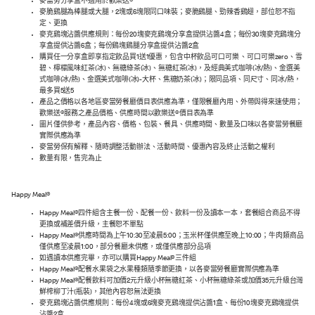
麥當勞分享盒不適用於歡樂送®
麥脆鷄腿為棒腿或大腿，2塊或6塊限同口味裝；麥脆鷄腿、勁辣香鷄翅，部位恕不指
定、更換
麥克鷄塊沾醬供應規則：每份20塊麥克鷄塊分享盒提供沾醬4盒；每份30塊麥克鷄塊分
享盒提供沾醬6盒；每份鷄塊鷄腿分享盒提供沾醬2盒
購買任一分享盒即享指定飲品買1送1優惠，包含中杯飲品可口可樂 、可口可樂zero、雪
碧、檸檬風味紅茶(冰)、無糖綠茶(冰)、無糖紅茶(冰)，及經典美式咖啡(冰/熱)、金選美
式咖啡(冰/熱)、金選美式咖啡(冰)-大杯、焦糖奶茶(冰)；限同品項、同尺寸、同冰/熱，
最多買5送5
產品之價格以各地區麥當勞餐廳價目表供應為準，僅限餐廳內用、外帶與得來速使用；
歡樂送®服務之產品價格、供應時間以歡樂送®價目表為準
圖片僅供參考，產品內容、價格、包裝、餐具、供應時間、數量及口味以各麥當勞餐廳
實際供應為準
麥當勞保有解釋、隨時調整活動辦法、活動時間、優惠內容及終止活動之權利
數量有限，售完為止
Happy Meal®
Happy Meal®四件組含主餐一份、配餐一份、飲料一份及讀本一本，套餐組合商品不得
更換或補差價升級，主餐恕不單點
Happy Meal®供應時間為上午10:30至凌晨5:00；玉米杯僅供應至晚上10:00；牛肉類商品
僅供應至凌晨1:00，部分餐廳未供應，或僅供應部分品項
如遇讀本供應完畢，亦可以購買Happy Meal®三件組
Happy Meal®配餐水果袋之水果種類隨季節更換，以各麥當勞餐廳實際供應為準
Happy Meal®配餐飲料可加價2元升級小杯無糖紅茶、小杯無糖綠茶或加價35元升級台灣
鮮榨柳丁汁(瓶裝)，其他內容恕無法更換
麥克鷄塊沾醬供應規則：每份4塊或6塊麥克鷄塊提供沾醬1盒、每份10塊麥克鷄塊提供