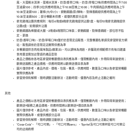
風、大蛋捲冰淇淋、蛋捲冰淇淋、奶昔(香草口味)、奶昔(草莓口味)供應時間為上午7:00
至凌晨1:00；四季沙拉供應時間為上午10:30至晚上10:00；牛肉類商品供應時間為上午
10:30至凌晨1:00；薯條(大/中/小)、麥脆鷄腿(原/辣味)、勁辣香鷄翅供應時間為上午
10:30至凌晨5:00 ；部分餐廳未供應，或僅供應部分品項
麥克鷄塊沾醬供應規則：每份4塊或6塊麥克鷄塊提供沾醬1盒、每份10塊麥克鷄塊提供
沾醬2盒，如需額外沾醬
麥脆鷄腿為棒腿或大腿，2塊或6塊限同口味裝；麥脆鷄腿、勁辣香鷄翅，部位恕不指
定、更換
奶昔(香草口味)、奶昔(草莓口味)僅於奶昔限定店販售，完整餐廳名單請見麥當勞官方網
站，販售請依奶昔限定店實際供應為準
本餐廳提供含肉桂風味製品(蘋果派)，均以調味為用途，非屬政府規範標示有每日建議
食用量並需加註警語的產品型態
產品之價格依各地區麥當勞餐廳價目表供應為準，僅限餐廳內用、外帶與得來速使用；
歡樂送服務之產品價格、供應時間將以歡樂送價目表為準
圖片僅供參考，產品內容、價格、包裝、餐具、供應時間、數量及口味以各麥當勞餐廳
實際供應為準
麥當勞保有解釋、隨時調整活動辦法、活動時間、優惠內容及終止活動之權利
其他
產品之價格以各地區麥當勞餐廳價目表供應為準，僅限餐廳內用、外帶與得來速使用；
歡樂送®服務之產品價格、供應時間將以歡樂送®價目表為準
圖片僅供參考，產品內容、價格、包裝、餐具、供應時間、數量及口味以各麥當勞餐廳
實際供應為準，或僅供應部分品項
麥當勞保有解釋、隨時調整活動辦法、活動時間、優惠內容及終止活動之權利
“Coca-Cola”、「可口可樂」、「可口可樂zero」、“Sprite”及可口可樂杯是可口可樂公
司的註冊商標