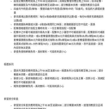
超值全餐供應時間為上午10:30至凌晨5:00；清爽配餐僅供應至晚上10:00；炫冰配餐、
嫩煎鷄腿堡及牛肉類商品僅供應至凌晨1:00；部分餐廳未供應，或僅供應部分品項
四盎司牛肉堡(原/辣味) 、雙層四盎司牛肉堡(原/辣味)中的「四盎司」係指肉片調理前重
量
麥克鷄塊沾醬供應規則：每份4塊或6塊麥克鷄塊提供沾醬1盒、每份10塊麥克鷄塊提供
沾醬2盒
麥脆鷄腿為棒腿或大腿，2塊或6塊限同口味裝；麥脆鷄腿部位恕不指定、更換
配餐價格僅限於搭配主餐時有效，一份主餐限搭配一份配餐
配餐中之中薯可補差額升級為大薯，配餐中之小薯恕不可補差額升級；配餐飲料可補差
額升級其他冷/熱飲，或以套餐優惠價加價10元升級經典美式咖啡(冰/熱)(單點50元)或以
套餐優惠價加價20元升級金選美式咖啡(冰/熱)(單點60元)或以套餐優惠價加價30元升級
金選美式咖啡(冰)-大杯(單點70元) ；若飲料選擇低於38元冷/熱飲，恕不退差額，其他
內容恕無法更換
麥香魚使用鮮嫩魚肉，真材實料，可能有刺請小心
極選系列
選系列漢堡供應時間為上午10:30至凌晨1:00，極選系列沙拉僅供應至晚上10:00；部分
餐廳未供應，或僅供應部分品項
藜麥沙拉、藜麥辣脆鷄沙拉、藜麥烤鷄沙拉、藜麥鱈魚沙拉為主餐，四季沙拉、清爽配
餐恕不可補差額升級
鱈魚使用鮮嫩魚肉，真材實料，可能有刺請小心
麥當勞分享盒
麥當勞分享盒供應時間為上午10:30至凌晨5:00；部分餐廳未供應，或僅供應部分品項