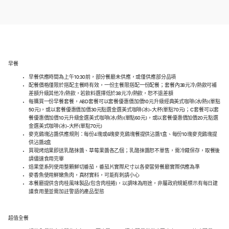
早餐
早餐供應時間為上午10:30前，部分餐廳未供應，或僅供應部分品項
配餐價格僅限於搭配主餐時有效，一份主餐限搭配一份配餐；套餐內38元冷/熱飲可補
差額升級其他冷/熱飲，若飲料選擇低於38元冷/熱飲，恕不退差額
每購買一份早餐套餐，ABD套餐可以套餐優惠價加價10元升級經典美式咖啡(冰/熱)(單點
50元)，或以套餐優惠價加價30元點選金選美式咖啡(冰)-大杯(單點70元)；C套餐可以套
餐優惠價加價10元升級金選美式咖啡(冰/熱)(單點60元)，或以套餐優惠價加價20元點選
金選美式咖啡(冰)-大杯(單點70元)
麥克鷄塊沾醬供應規則：每份4塊或6塊麥克鷄塊餐提供沾醬1盒、每份10塊麥克鷄塊提
供沾醬2盒
買現烤焙果即送乳酪抹醬、草莓果醬各乙個；乳酪抹醬恕不單售，需冷藏保存，取餐後
請儘速食用完畢
焙果堡系列使用整顆鮮切番茄，番茄片實際尺寸以各麥當勞餐廳實際供應為準
麥香魚使用鮮嫩魚肉，真材實料，可能有刺請小心
本餐廳提供含肉桂風味製品(包含肉桂捲)，以調味為用途，非屬政府規範標示有每日建
議食用量並需加註警語的產品型態
超值全餐