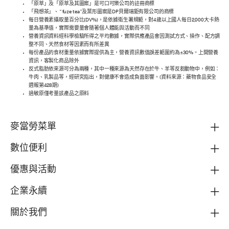
「原萃」及「原萃及其圖案」是可口可樂公司的註冊商標
「飛想茶」、 “ fuze tea ”及葉形圖案是DP貝爾瑞鉅有限公司的商標
每日營養素攝取量百分比(DV%)，是依據衛生署規範，對4歲以上國人每日2,000大卡熱
量為基準值，實際需要量會隨著個人體能與活動而不同
營養資訊資料經科學檢驗所得之平均數據，實際供應產品會因測試方式、操作、配方調
整不同、天然食材等因素而有所差異
每份產品的食材重量依據實際提供為主，營養資訊數值誤差範圍約為±30%。上開營養
資訊，客製化商品除外
反式脂肪依來源可分為兩種，其中一種來源為天然存在於牛、羊等反芻動物中，例如：
牛肉、乳製品等，經研究指出，對健康不會造成負面影響。(資料來源：藥物食品安全
週報第428期)
過敏原僅考量該產品之原料
麥當勞菜單
數位便利
優惠與活動
企業永續
關於我們