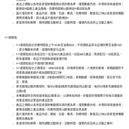
沾醬2盒
產品之價格以各地區麥當勞餐廳價目表供應為準，僅限餐廳內用、外帶與得來速使用；
歡樂送®服務之產品價格、供應時間將以歡樂送®價目表為準
圖片僅供參考，產品內容、價格、包裝、餐具、供應時間、數量及口味以各麥當勞餐廳
實際供應為準，部分產品不適用於歡樂送®
麥當勞保有解釋、隨時調整活動辦法、活動時間、優惠內容及終止活動之權利
1+1星級點
1+1星級點組合供應時間為上午10:30至凌晨5:00；牛肉類商品與冰品僅供應至凌晨1:00
；部分餐廳未供應，或僅供應部分品項
1+1星級點組合為指定任一紅區50元產品或任一紅區69元產品，再搭配任一白區飲品，
即享優惠價，商品不得更換或補差價升級
1+1星級點組合不適用於歡樂送
1+1星級點組合之蘋果派、OREO冰炫風、四塊麥克鷄塊、六塊麥克鷄塊、麥脆鷄腿恕不
得更換或補差額升級為期間限定口味
麥脆鷄腿為棒腿或大腿，2塊或6塊限同口味裝；麥脆鷄腿、勁辣香鷄翅，部位恕不指
定、更換
麥克鷄塊沾醬供應規則：每份4塊或6塊麥克鷄塊提供沾醬1盒、每份10塊麥克鷄塊提供
沾醬2盒
本餐廳提供含肉桂風味製品(蘋果派)，以調味為用途，非屬政府規範標示有每日建議食
用量並需加註警語的產品型態
產品之價格以各地區麥當勞餐廳價目表供應為準，僅限餐廳內用、外帶與得來速使用；
歡樂送服務之產品價格、供應時間將以歡樂送價目表為準
圖片僅供參考，產品內容、價格、包裝、餐具、供應時間、數量及口味以各麥當勞餐廳
實際供應為準
麥當勞保有解釋、隨時調整活動辦法、活動時間、優惠內容及終止活動之權利